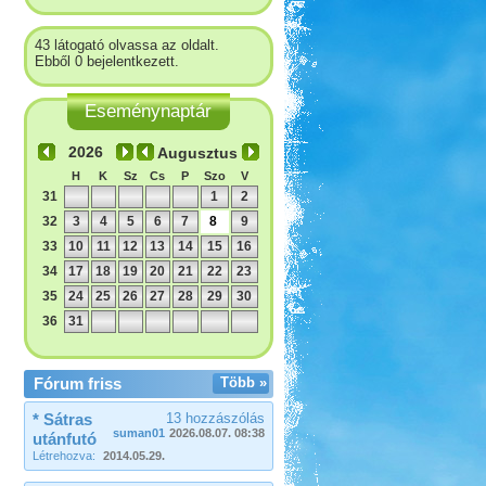
43 látogató olvassa az oldalt.
Ebből 0 bejelentkezett.
Eseménynaptár
Augusztus
H
K
Sz
Cs
P
Szo
V
31
1
2
32
3
4
5
6
7
8
9
33
10
11
12
13
14
15
16
34
17
18
19
20
21
22
23
35
24
25
26
27
28
29
30
36
31
Fórum friss
Több »
* Sátras
13 hozzászólás
suman01
2026.08.07. 08:38
utánfutó
Létrehozva:
2014.05.29.