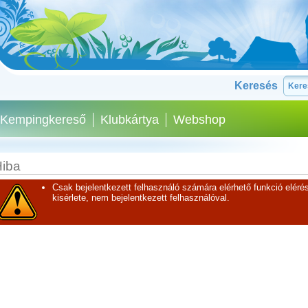
Keresés
Kempingkereső
Klubkártya
Webshop
iba
Csak bejelentkezett felhasználó számára elérhető funkció elérés
kisérlete, nem bejelentkezett felhasználóval.