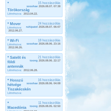
*
15 hozzászólás
sosohae
2026.08.07. 07:38
Törökország
Létrehozva:
2013.04.22.
* Mover
24 hozzászólás
ruhipatel
2026.08.07. 06:07
Létrehozva:
2012.06.27.
* Wi-Fi
18 hozzászólás
sosohae
2026.08.06. 23:16
Létrehozva:
2012.06.26.
* Satelit és
21 hozzászólás
toong
2026.08.06. 22:17
földi
antennák
Létrehozva:
2012.06.28.
* Hosszú
16 hozzászólás
sosohae
2026.08.06. 04:08
hétvége
Tiszakécskén
Létrehozva:
*
11 hozzászólás
toong
2026.08.05. 02:50
Macedónia