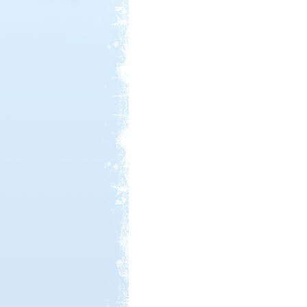
Kedvezmény: 10%
Neptun kikötő és kemping -
Tisza-tó
Kedvezmény: 20%
Thermál- és Strandfürdő
Kemping, Kiskőrös
Kedvezmény: 10-15%
Strand-Holiday Balatonakali