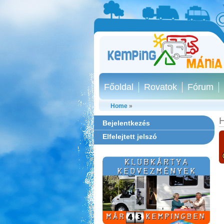
Főoldal
Rovatok
Fórum
Home
»
H
Bejelentkezés
Elfelejtett jelszó
Szentkút Kemping