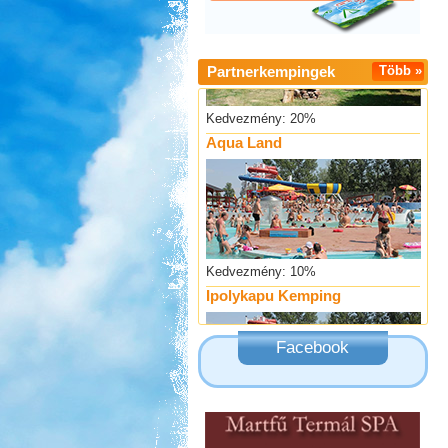
Partnerkempingek
Több »
Kedvezmény: 20%
Aqua Land
Kedvezmény: 10%
Ipolykapu Kemping
Facebook
Kedvezmény: 15%
Castrum Gyógykemping és
Panzió, Hévíz