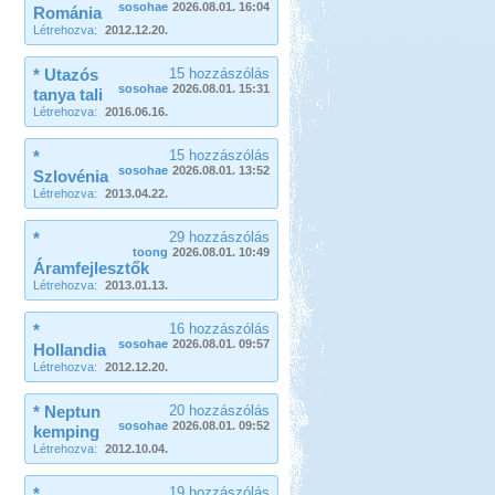
sosohae
2026.08.01. 16:04
Románia
Létrehozva:
2012.12.20.
* Utazós
15 hozzászólás
sosohae
2026.08.01. 15:31
tanya tali
Létrehozva:
2016.06.16.
*
15 hozzászólás
sosohae
2026.08.01. 13:52
Szlovénia
Létrehozva:
2013.04.22.
*
29 hozzászólás
toong
2026.08.01. 10:49
Áramfejlesztők
Létrehozva:
2013.01.13.
*
16 hozzászólás
sosohae
2026.08.01. 09:57
Hollandia
Létrehozva:
2012.12.20.
* Neptun
20 hozzászólás
sosohae
2026.08.01. 09:52
kemping
Létrehozva:
2012.10.04.
*
19 hozzászólás