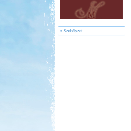
» Szabályzat
Kedvezmény: 20%
Park Strand Kemping és
Túrafalu
Kedvezmény: 20%
Sárkány Wellness és
Gyógyfürdő Kemping