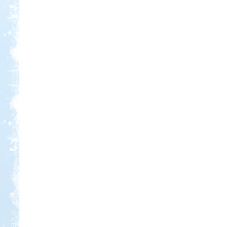
Kedvezmény: 20%
Park Strand Kemping és
Túrafalu
Kedvezmény: 20%
Aqua Land
Kedvezmény: 10%
Strand-Holiday Balatonakali