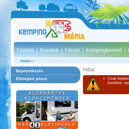
Főoldal
Rovatok
Fórum
Kempingkereső
Home
»
Hiba
Bejelentkezés
Elfelejtett jelszó
Csak bejelen
kisérlete, n
Castrum Gyógykemping és
Panzió, Hévíz