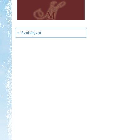
Kedvezmény: 10-15%
Ipolykapu Kemping
» Szabályzat
Kedvezmény: 15%
Neptun kikötő és kemping -
Tisza-tó
Kedvezmény: 20%
Szentkút Kemping