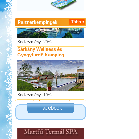
Partnerkempingek
Több »
Kedvezmény: 20%
Sárkány Wellness és
Gyógyfürdő Kemping
Kedvezmény: 10%
Thermál- és Strandfürdő
Kemping, Kiskőrös
Facebook