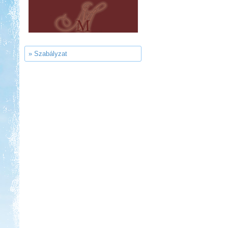
Sárkány Wellness és
Gyógyfürdő Kemping
» Szabályzat
Kedvezmény: 10%
Neptun kikötő és kemping -
Tisza-tó
Kedvezmény: 20%
Thermál- és Strandfürdő
Kemping, Kiskőrös