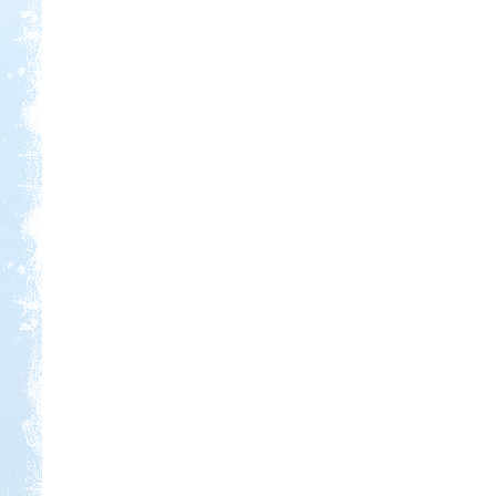
Kedvezmény: 10-15%
Castrum Gyógykemping és
Panzió, Hévíz
Kedvezmény: 20%
Szentkút Kemping
Kedvezmény: 20%
Strand-Holiday Balatonakali