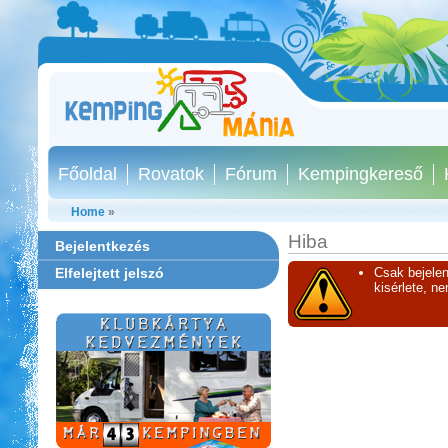
Főoldal
Rovatok
Fórum
Kempingkereső
Home
»
Hiba
Bejelentkezés
Elfelejtett jelszó
Csak bejelen
kisérlete, n
Ipolykapu Kemping