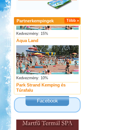
Partnerkempingek
Több »
Kedvezmény: 15%
Aqua Land
Kedvezmény: 10%
Park Strand Kemping és
Túrafalu
Facebook
Kedvezmény: 20%