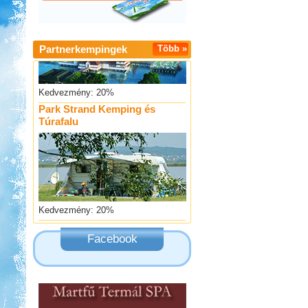
Partnerkempingek
Több »
Kedvezmény: 20%
Park Strand Kemping és
Túrafalu
Kedvezmény: 20%
Ipolykapu Kemping
Facebook
Kedvezmény: 15%