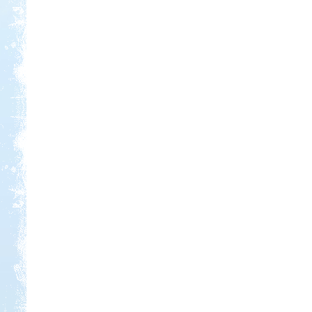
Kedvezmény: 20%
Strand-Holiday Balatonakali
Kedvezmény: 10%
Thermál- és Strandfürdő
Kemping, Kiskőrös
Kedvezmény: 10-15%
Aqua Land