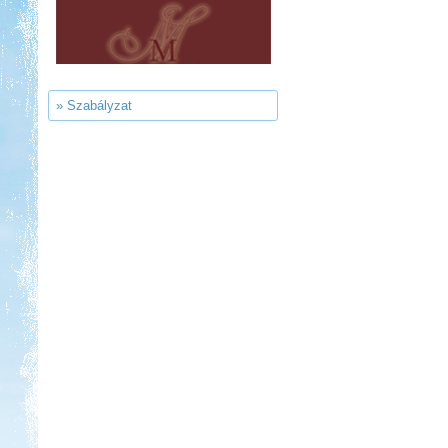
Sárkány Wellness és
Gyógyfürdő Kemping
» Szabályzat
Kedvezmény: 10%
Szentkút Kemping
Kedvezmény: 20%
Neptun kikötő és kemping -
Tisza-tó