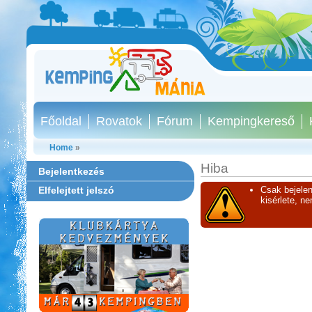
Főoldal
Rovatok
Fórum
Kempingkereső
Home
»
Hiba
Bejelentkezés
Elfelejtett jelszó
Csak bejelen
kisérlete, n
Castrum Gyógykemping és
Panzió, Hévíz