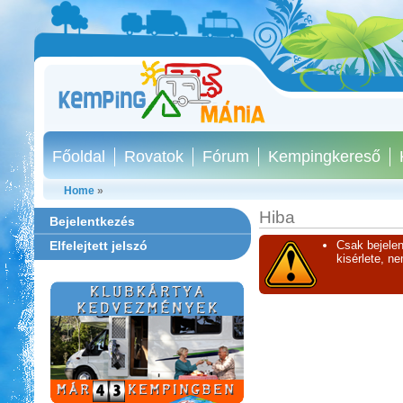
Főoldal
Rovatok
Fórum
Kempingkereső
Home
»
Hiba
Bejelentkezés
Elfelejtett jelszó
Csak bejelen
kisérlete, n
Castrum Gyógykemping és
Panzió, Hévíz