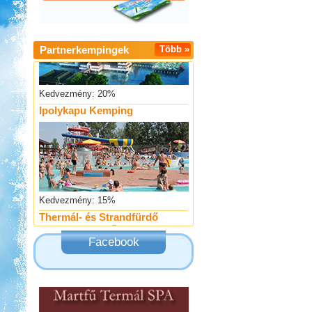
Partnerkempingek
Több »
Kedvezmény: 20%
Ipolykapu Kemping
Kedvezmény: 15%
Thermál- és Strandfürdő
Kemping, Kiskőrös
Facebook
Kedvezmény: 10-15%