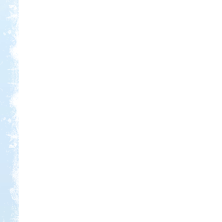
Kedvezmény: 20%
Park Strand Kemping és
Túrafalu
Kedvezmény: 20%
Aqua Land
Kedvezmény: 10%
Sárkány Wellness és
Gyógyfürdő Kemping