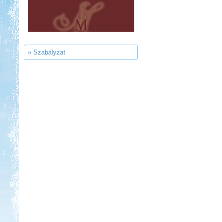
Strand-Holiday Balatonakali
» Szabályzat
Kedvezmény: 10%
Neptun kikötő és kemping -
Tisza-tó
Kedvezmény: 20%
Szentkút Kemping