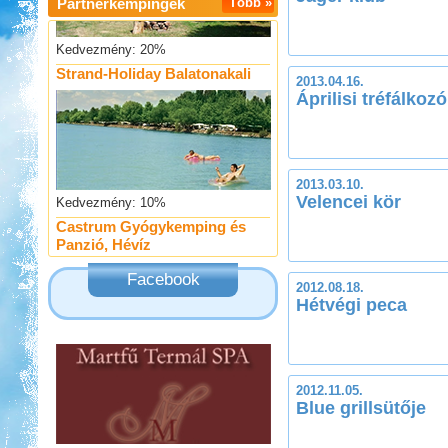
Partnerkempingek
Több »
Kedvezmény: 20%
Strand-Holiday Balatonakali
2013.04.16.
Áprilisi tréfálkoz
2013.03.10.
Kedvezmény: 10%
Velencei kör
Castrum Gyógykemping és
Panzió, Hévíz
Facebook
2012.08.18.
Hétvégi peca
Kedvezmény: 20%
Ipolykapu Kemping
2012.11.05.
Blue grillsütője