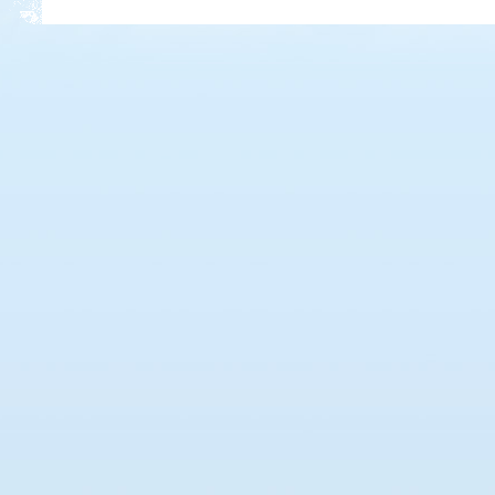
Kedvezmény: 20%
Thermál- és Strandfürdő
Kemping, Kiskőrös
Kedvezmény: 10-15%
Neptun kikötő és kemping -
Tisza-tó