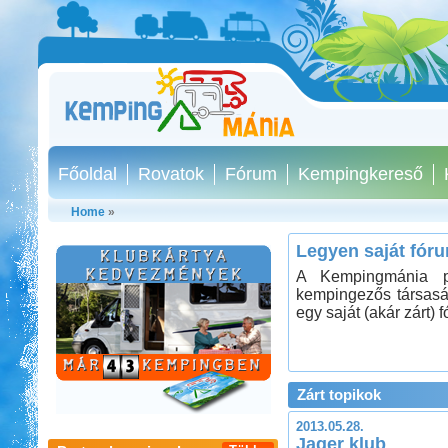
Főoldal
Rovatok
Fórum
Kempingkereső
Home
»
Legyen saját fór
A Kempingmánia po
kempingezős társasá
egy saját (akár zárt) 
Szentkút Kemping
Zárt topikok
2013.05.28.
Jager klub