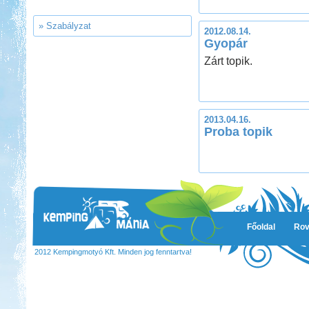
» Szabályzat
2012.08.14.
Gyopár
Kedvezmény: 15%
Zárt topik.
Aqua Land
2013.04.16.
Proba topik
Kedvezmény: 10%
Sárkány Wellness és
Gyógyfürdő Kemping
Főoldal
Rov
2012 Kempingmotyó Kft. Minden jog fenntartva!
Kedvezmény: 10%
Park Strand Kemping és
Túrafalu