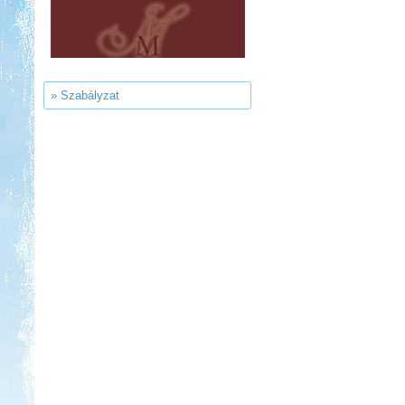
Kedvezmény: 20%
Aqua Land
» Szabályzat
Kedvezmény: 10%
Strand-Holiday Balatonakali
Kedvezmény: 10%
Ipolykapu Kemping