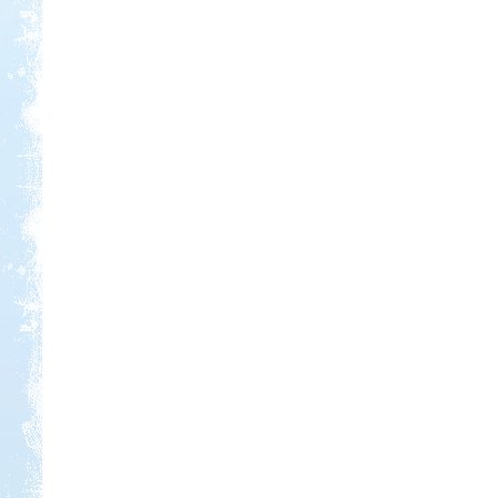
Kedvezmény: 15%
Castrum Gyógykemping és
Panzió, Hévíz
Kedvezmény: 20%
Neptun kikötő és kemping -
Tisza-tó
Kedvezmény: 20%
Sárkány Wellness és
Gyógyfürdő Kemping