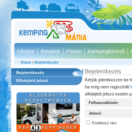
Főoldal
Rovatok
Fórum
Kempingkereső
Home
»
Bejelentkezés
Bejelentkezés
Bejelentkezés
Kérjük jelentkezzen be f
Elfelejtett jelszó
ha még nem regisztrált
elfelejtett jelszó esetén 
Felhasználónév:
Jelszó:
Emlékezz rám
Szentkút Kemping