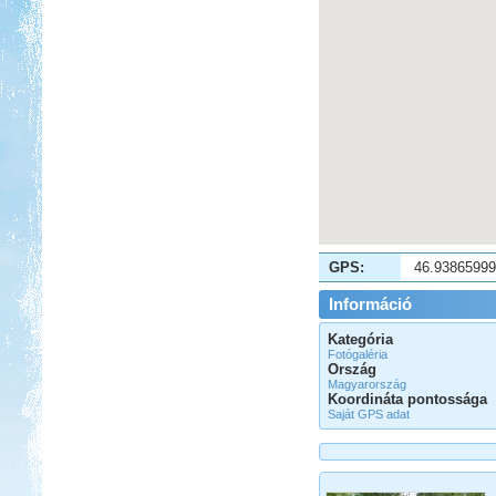
GPS:
46.9386599
Információ
Kategória
Fotógaléria
Ország
Magyarország
Koordináta pontossága
Saját GPS adat