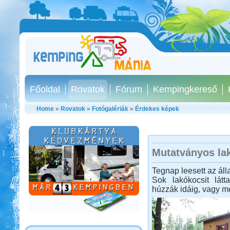
Főoldal
Rovatok
Fórum
Kempingkereső
Home
»
Rovatok
»
Fotógalériák
»
Érdekes képek
Mutatványos la
Tegnap leesett az áll
Sok lakókocsit lát
húzzák idáig, vagy m