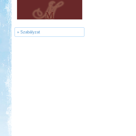
Kedvezmény: 20%
Castrum Gyógykemping és
Panzió, Hévíz
» Szabályzat
Kedvezmény: 20%
Strand-Holiday Balatonakali
Kedvezmény: 10%
Aqua Land