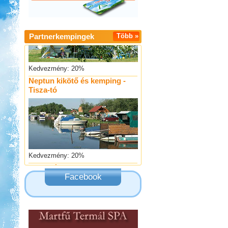
Partnerkempingek
Több »
Kedvezmény: 20%
Neptun kikötő és kemping -
Tisza-tó
Kedvezmény: 20%
Szentkút Kemping
Facebook