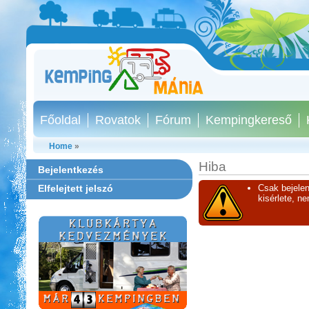
Főoldal
Rovatok
Fórum
Kempingkereső
Home
»
Hiba
Bejelentkezés
Elfelejtett jelszó
Csak bejelen
kisérlete, n
Park Strand Kemping és
Túrafalu