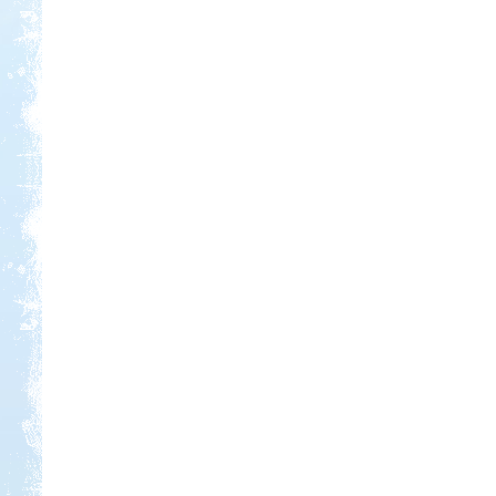
Kedvezmény: 10%
Thermál- és Strandfürdő
Kemping, Kiskőrös
Kedvezmény: 10-15%
Sárkány Wellness és
Gyógyfürdő Kemping
Kedvezmény: 10%
Ipolykapu Kemping