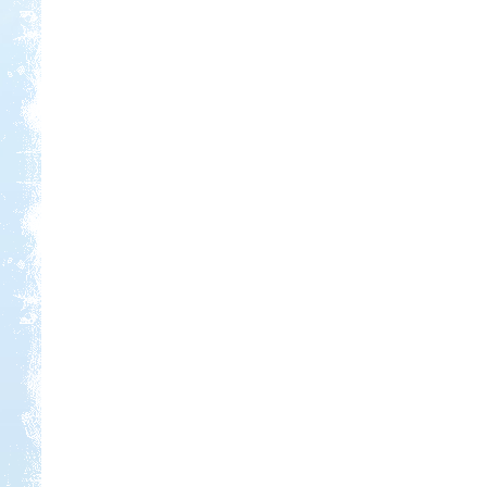
Kedvezmény: 20%
Thermál- és Strandfürdő
Kemping, Kiskőrös
Kedvezmény: 10-15%
Aqua Land
Kedvezmény: 10%
Sárkány Wellness és
Gyógyfürdő Kemping