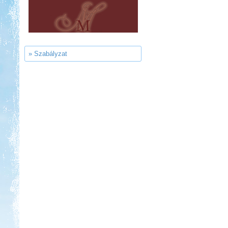
Strand-Holiday Balatonakali
» Szabályzat
Kedvezmény: 10%
Park Strand Kemping és
Túrafalu
Kedvezmény: 20%
Castrum Gyógykemping és
Panzió, Hévíz