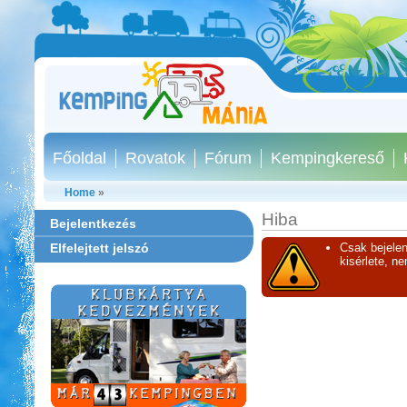
Főoldal
Rovatok
Fórum
Kempingkereső
Home
»
Hiba
Bejelentkezés
Elfelejtett jelszó
Csak bejelen
kisérlete, n
Neptun kikötő és kemping -
Tisza-tó