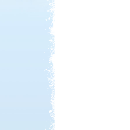
Kedvezmény: 15%
Sárkány Wellness és
Gyógyfürdő Kemping
Kedvezmény: 10%
Castrum Gyógykemping és
Panzió, Hévíz
Kedvezmény: 20%
Strand-Holiday Balatonakali