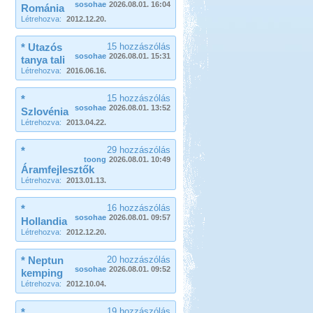
sosohae
2026.08.01. 16:04
Románia
Létrehozva:
2012.12.20.
* Utazós
15 hozzászólás
sosohae
2026.08.01. 15:31
tanya tali
Létrehozva:
2016.06.16.
*
15 hozzászólás
sosohae
2026.08.01. 13:52
Szlovénia
Létrehozva:
2013.04.22.
*
29 hozzászólás
toong
2026.08.01. 10:49
Áramfejlesztők
Létrehozva:
2013.01.13.
*
16 hozzászólás
sosohae
2026.08.01. 09:57
Hollandia
Létrehozva:
2012.12.20.
* Neptun
20 hozzászólás
sosohae
2026.08.01. 09:52
kemping
Létrehozva:
2012.10.04.
*
19 hozzászólás