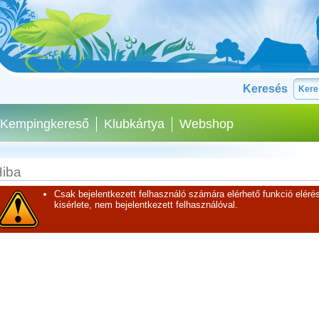
Keresés
Kempingkereső
Klubkártya
Webshop
iba
Csak bejelentkezett felhasználó számára elérhető funkció elérés
kisérlete, nem bejelentkezett felhasználóval.