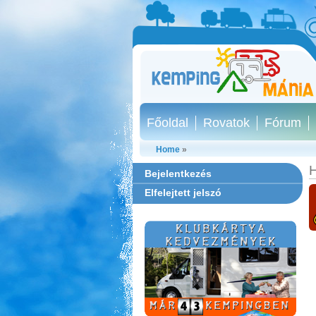
Főoldal
Rovatok
Fórum
Home
»
H
Bejelentkezés
Elfelejtett jelszó
Szentkút Kemping