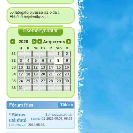
55 látogató olvassa az oldalt.
Ebből 0 bejelentkezett.
Eseménynaptár
Augusztus
H
K
Sz
Cs
P
Szo
V
31
1
2
32
3
4
5
6
7
8
9
33
10
11
12
13
14
15
16
34
17
18
19
20
21
22
23
35
24
25
26
27
28
29
30
36
31
Fórum friss
Több »
* Sátras
13 hozzászólás
suman01
2026.08.07. 08:38
utánfutó
Létrehozva:
2014.05.29.