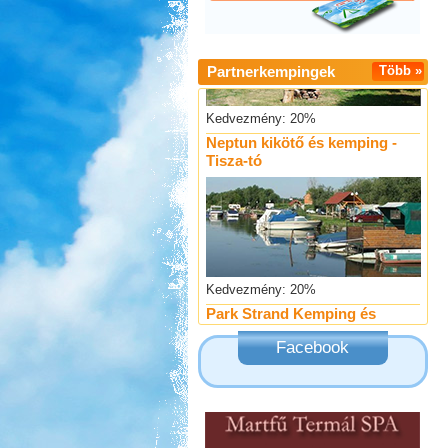
Partnerkempingek
Több »
Kedvezmény: 20%
Neptun kikötő és kemping -
Tisza-tó
Kedvezmény: 20%
Park Strand Kemping és
Túrafalu
Facebook
Kedvezmény: 20%