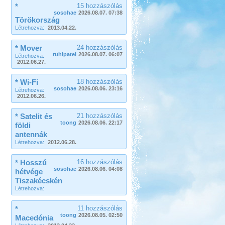
*
15 hozzászólás
sosohae
2026.08.07. 07:38
Törökország
Létrehozva:
2013.04.22.
* Mover
24 hozzászólás
ruhipatel
2026.08.07. 06:07
Létrehozva:
2012.06.27.
* Wi-Fi
18 hozzászólás
sosohae
2026.08.06. 23:16
Létrehozva:
2012.06.26.
* Satelit és
21 hozzászólás
toong
2026.08.06. 22:17
földi
antennák
Létrehozva:
2012.06.28.
* Hosszú
16 hozzászólás
sosohae
2026.08.06. 04:08
hétvége
Tiszakécskén
Létrehozva:
*
11 hozzászólás
toong
2026.08.05. 02:50
Macedónia