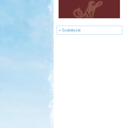
Thermál- és Strandfürdő
Kemping, Kiskőrös
» Szabályzat
Kedvezmény: 10-15%
Aqua Land
Kedvezmény: 10%
Ipolykapu Kemping