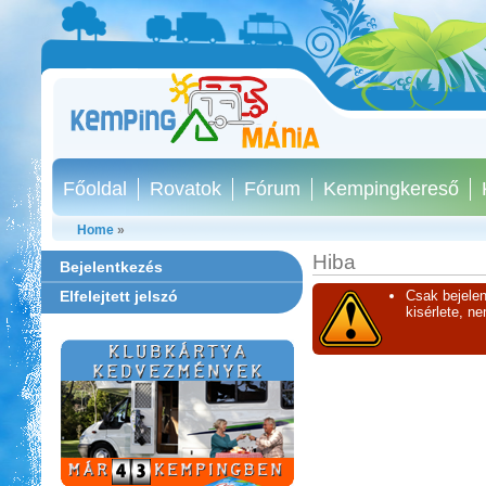
Főoldal
Rovatok
Fórum
Kempingkereső
Home
»
Hiba
Bejelentkezés
Elfelejtett jelszó
Csak bejelen
kisérlete, n
Szentkút Kemping