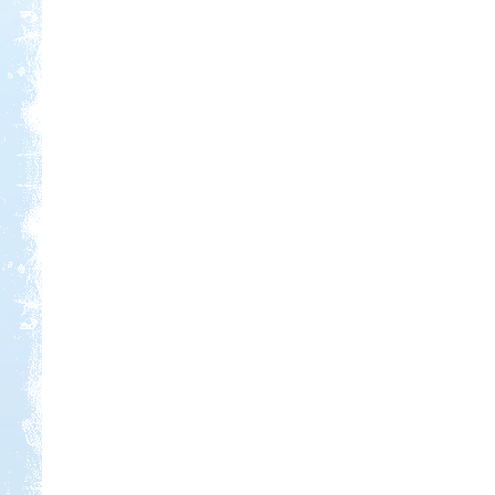
Kedvezmény: 20%
Park Strand Kemping és
Túrafalu
Kedvezmény: 20%
Ipolykapu Kemping
Kedvezmény: 15%
Sárkány Wellness és
Gyógyfürdő Kemping