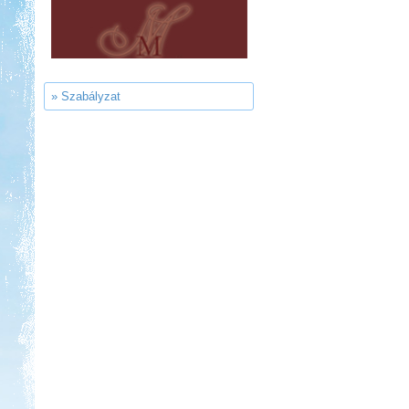
Kemping, Kiskőrös
» Szabályzat
Kedvezmény: 10-15%
Castrum Gyógykemping és
Panzió, Hévíz
Kedvezmény: 20%
Neptun kikötő és kemping -
Tisza-tó