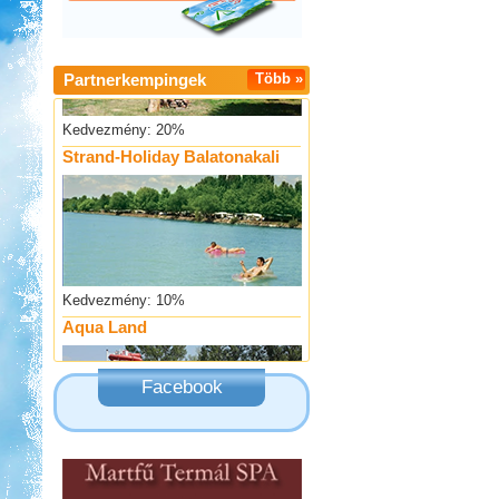
Partnerkempingek
Több »
Kedvezmény: 20%
Strand-Holiday Balatonakali
Kedvezmény: 10%
Aqua Land
Facebook
Kedvezmény: 10%
Thermál- és Strandfürdő