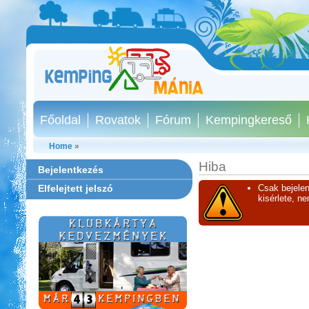
Főoldal
Rovatok
Fórum
Kempingkereső
Home
»
Hiba
Bejelentkezés
Elfelejtett jelszó
Csak bejelen
kisérlete, n
Aqua Land