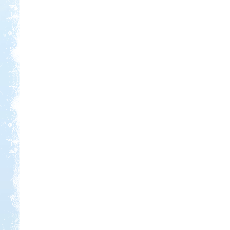
Kedvezmény: 10%
Neptun kikötő és kemping -
Tisza-tó
Kedvezmény: 20%
Ipolykapu Kemping
Kedvezmény: 15%
Szentkút Kemping