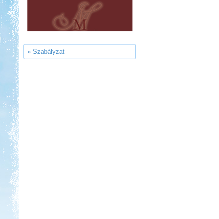
Park Strand Kemping és
Túrafalu
» Szabályzat
Kedvezmény: 20%
Castrum Gyógykemping és
Panzió, Hévíz
Kedvezmény: 20%
Strand-Holiday Balatonakali