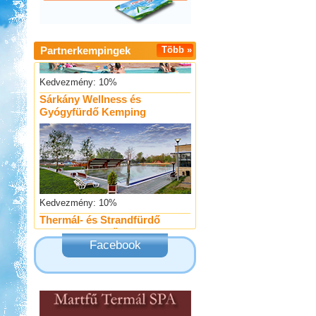
Partnerkempingek
Több »
Kedvezmény: 10%
Sárkány Wellness és
Gyógyfürdő Kemping
Kedvezmény: 10%
Thermál- és Strandfürdő
Kemping, Kiskőrös
Facebook
Kedvezmény: 10-15%