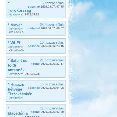
*
15 hozzászólás
sosohae
2026.08.07. 07:38
Törökország
Létrehozva:
2013.04.22.
* Mover
24 hozzászólás
ruhipatel
2026.08.07. 06:07
Létrehozva:
2012.06.27.
* Wi-Fi
18 hozzászólás
sosohae
2026.08.06. 23:16
Létrehozva:
2012.06.26.
* Satelit és
21 hozzászólás
toong
2026.08.06. 22:17
földi
antennák
Létrehozva:
2012.06.28.
* Hosszú
16 hozzászólás
sosohae
2026.08.06. 04:08
hétvége
Tiszakécskén
Létrehozva:
*
11 hozzászólás
toong
2026.08.05. 02:50
Macedónia