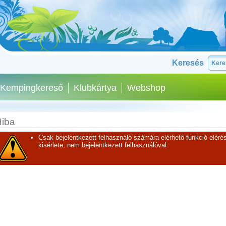
Keresés
Kempingkereső
Klubkártya
Webshop
iba
Csak bejelentkezett felhasználó számára elérhető funkció elérés
kisérlete, nem bejelentkezett felhasználóval.