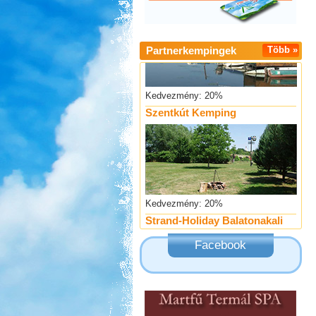
Partnerkempingek
Több »
Kedvezmény: 20%
Szentkút Kemping
Kedvezmény: 20%
Strand-Holiday Balatonakali
Facebook
Kedvezmény: 10%
Thermál- és Strandfürdő