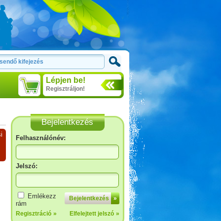
Lépjen be!
Regisztráljon!
Bejelentkezés
i
Felhasználónév:
Jelszó:
Emlékezz
Bejelentkezés
»
rám
Regisztráció
»
Elfelejtett jelszó
»