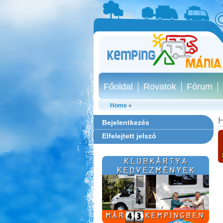
Főoldal
Rovatok
Fórum
Home
»
H
Bejelentkezés
Elfelejtett jelszó
Neptun kikötő és kemping -
Tisza-tó