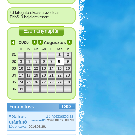
43 látogató olvassa az oldalt.
Ebből 0 bejelentkezett.
Eseménynaptár
Augusztus
H
K
Sz
Cs
P
Szo
V
31
1
2
32
3
4
5
6
7
8
9
33
10
11
12
13
14
15
16
34
17
18
19
20
21
22
23
35
24
25
26
27
28
29
30
36
31
Fórum friss
Több »
* Sátras
13 hozzászólás
suman01
2026.08.07. 08:38
utánfutó
Létrehozva:
2014.05.29.