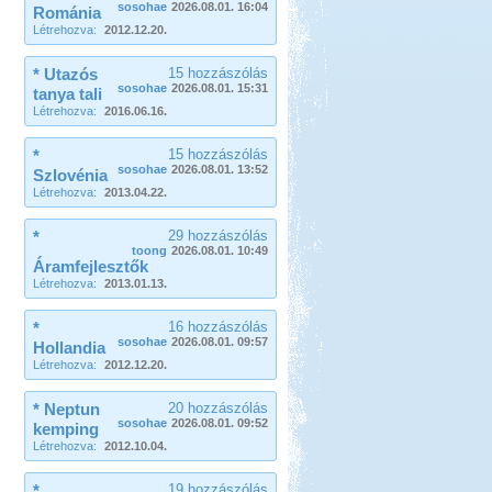
sosohae
2026.08.01. 16:04
Románia
Létrehozva:
2012.12.20.
* Utazós
15 hozzászólás
sosohae
2026.08.01. 15:31
tanya tali
Létrehozva:
2016.06.16.
*
15 hozzászólás
sosohae
2026.08.01. 13:52
Szlovénia
Létrehozva:
2013.04.22.
*
29 hozzászólás
toong
2026.08.01. 10:49
Áramfejlesztők
Létrehozva:
2013.01.13.
*
16 hozzászólás
sosohae
2026.08.01. 09:57
Hollandia
Létrehozva:
2012.12.20.
* Neptun
20 hozzászólás
sosohae
2026.08.01. 09:52
kemping
Létrehozva:
2012.10.04.
*
19 hozzászólás