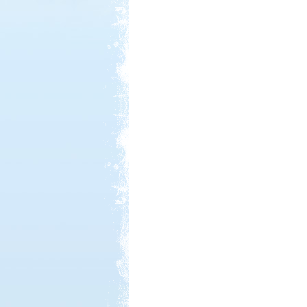
Kedvezmény: 10%
Castrum Gyógykemping és
Panzió, Hévíz
Kedvezmény: 20%
Park Strand Kemping és
Túrafalu
Kedvezmény: 20%
Sárkány Wellness és
Gyógyfürdő Kemping