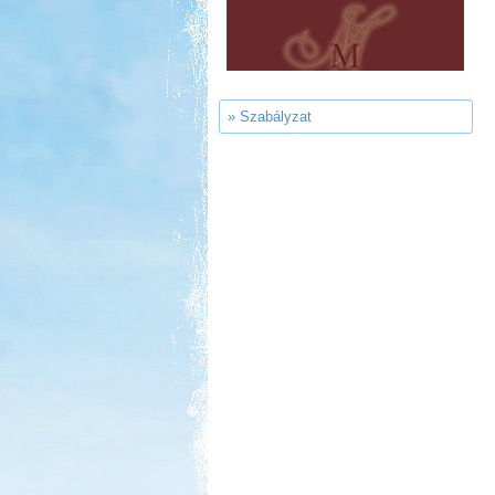
Kemping, Kiskőrös
» Szabályzat
Kedvezmény: 10-15%
Ipolykapu Kemping
Kedvezmény: 15%
Aqua Land