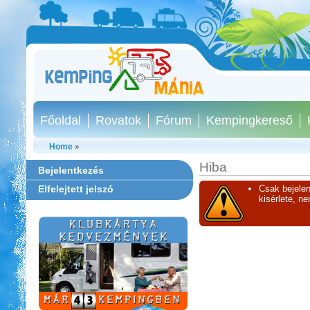
Főoldal
Rovatok
Fórum
Kempingkereső
Home
»
Hiba
Bejelentkezés
Elfelejtett jelszó
Csak bejelen
kisérlete, n
Sárkány Wellness és
Gyógyfürdő Kemping