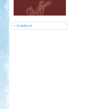
Kedvezmény: 20%
Ipolykapu Kemping
» Szabályzat
Kedvezmény: 15%
Aqua Land
Kedvezmény: 10%
Park Strand Kemping és
Túrafalu