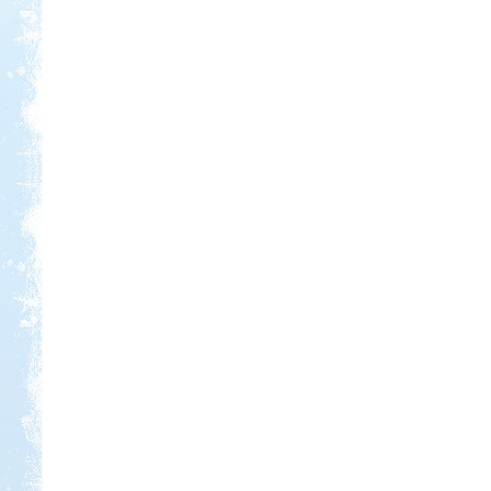
Kedvezmény: 20%
Thermál- és Strandfürdő
Kemping, Kiskőrös
Kedvezmény: 10-15%
Castrum Gyógykemping és
Panzió, Hévíz
Kedvezmény: 20%
Strand-Holiday Balatonakali