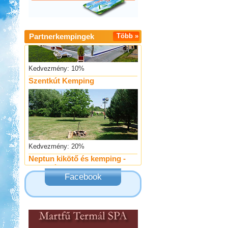
Partnerkempingek
Több »
Kedvezmény: 10%
Szentkút Kemping
Kedvezmény: 20%
Neptun kikötő és kemping -
Tisza-tó
Facebook