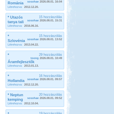
sosohae
2026.08.01. 16:04
Románia
Létrehozva:
2012.12.20.
* Utazós
15 hozzászólás
sosohae
2026.08.01. 15:31
tanya tali
Létrehozva:
2016.06.16.
*
15 hozzászólás
sosohae
2026.08.01. 13:52
Szlovénia
Létrehozva:
2013.04.22.
*
29 hozzászólás
toong
2026.08.01. 10:49
Áramfejlesztők
Létrehozva:
2013.01.13.
*
16 hozzászólás
sosohae
2026.08.01. 09:57
Hollandia
Létrehozva:
2012.12.20.
* Neptun
20 hozzászólás
sosohae
2026.08.01. 09:52
kemping
Létrehozva:
2012.10.04.
*
19 hozzászólás