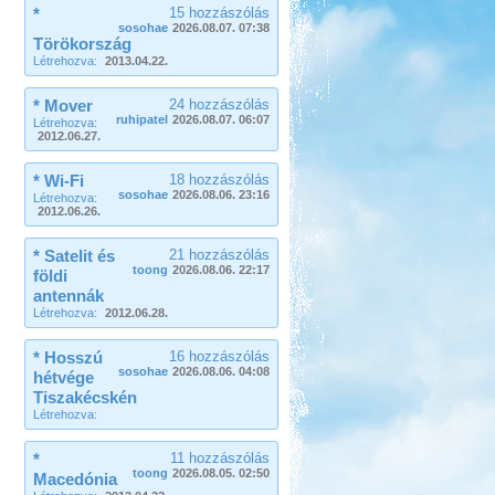
*
15 hozzászólás
sosohae
2026.08.07. 07:38
Törökország
Létrehozva:
2013.04.22.
* Mover
24 hozzászólás
ruhipatel
2026.08.07. 06:07
Létrehozva:
2012.06.27.
* Wi-Fi
18 hozzászólás
sosohae
2026.08.06. 23:16
Létrehozva:
2012.06.26.
* Satelit és
21 hozzászólás
toong
2026.08.06. 22:17
földi
antennák
Létrehozva:
2012.06.28.
* Hosszú
16 hozzászólás
sosohae
2026.08.06. 04:08
hétvége
Tiszakécskén
Létrehozva:
*
11 hozzászólás
toong
2026.08.05. 02:50
Macedónia