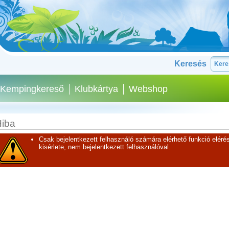
Keresés
Kempingkereső
Klubkártya
Webshop
iba
Csak bejelentkezett felhasználó számára elérhető funkció elérés
kisérlete, nem bejelentkezett felhasználóval.