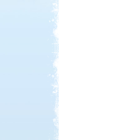
Kedvezmény: 20%
Ipolykapu Kemping
Kedvezmény: 15%
Park Strand Kemping és
Túrafalu
Kedvezmény: 20%
Neptun kikötő és kemping -
Tisza-tó