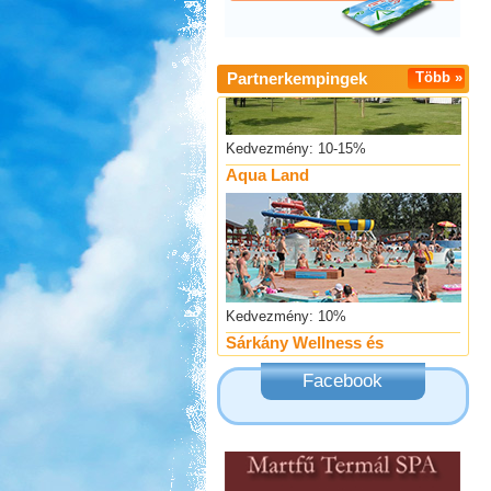
Partnerkempingek
Több »
Kedvezmény: 10-15%
Aqua Land
Kedvezmény: 10%
Sárkány Wellness és
Gyógyfürdő Kemping
Facebook
Kedvezmény: 10%