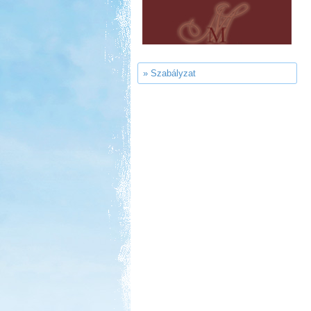
Szentkút Kemping
» Szabályzat
Kedvezmény: 20%
Strand-Holiday Balatonakali
Kedvezmény: 10%
Castrum Gyógykemping és
Panzió, Hévíz