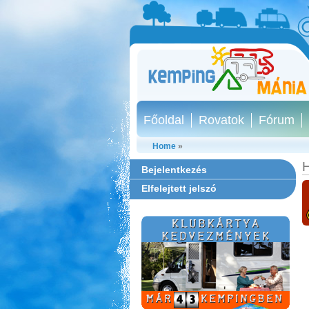
Főoldal
Rovatok
Fórum
Home
»
H
Bejelentkezés
Elfelejtett jelszó
Thermál- és Strandfürdő
Kemping, Kiskőrös