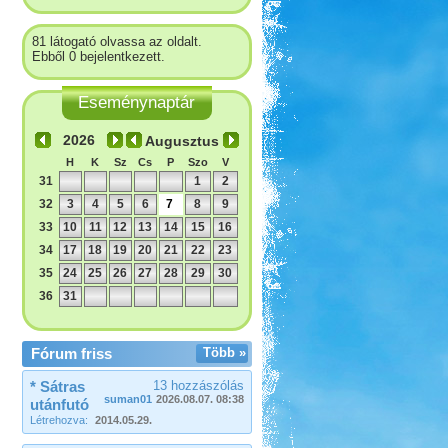
81 látogató olvassa az oldalt.
Ebből 0 bejelentkezett.
Eseménynaptár
Augusztus
H
K
Sz
Cs
P
Szo
V
31
1
2
32
3
4
5
6
7
8
9
33
10
11
12
13
14
15
16
34
17
18
19
20
21
22
23
35
24
25
26
27
28
29
30
36
31
Fórum friss
Több »
* Sátras
13 hozzászólás
suman01
2026.08.07. 08:38
utánfutó
Létrehozva:
2014.05.29.