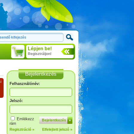
Lépjen be!
Regisztráljon!
Bejelentkezés
i
Felhasználónév:
Jelszó:
Emlékezz
Bejelentkezés
»
rám
Regisztráció
»
Elfelejtett jelszó
»