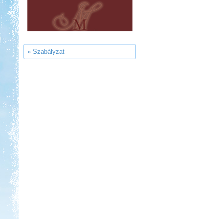
Aqua Land
» Szabályzat
Kedvezmény: 10%
Strand-Holiday Balatonakali
Kedvezmény: 10%
Ipolykapu Kemping