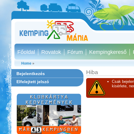
Főoldal
Rovatok
Fórum
Kempingkereső
Home
»
Hiba
Bejelentkezés
Elfelejtett jelszó
Csak bejelen
kisérlete, n
Szentkút Kemping