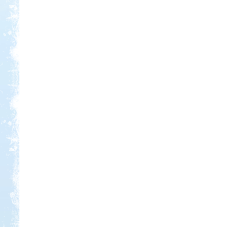
Kedvezmény: 15%
Castrum Gyógykemping és
Panzió, Hévíz
Kedvezmény: 20%
Neptun kikötő és kemping -
Tisza-tó
Kedvezmény: 20%
Sárkány Wellness és
Gyógyfürdő Kemping