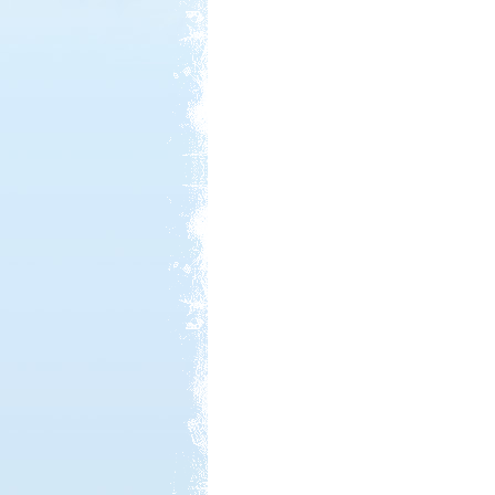
Kedvezmény: 20%
Castrum Gyógykemping és
Panzió, Hévíz
Kedvezmény: 20%
Strand-Holiday Balatonakali
Kedvezmény: 10%
Neptun kikötő és kemping -
Tisza-tó