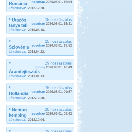
sosohae
2026.08.01. 16:04
Románia
Létrehozva:
2012.12.20.
* Utazós
15 hozzászólás
sosohae
2026.08.01. 15:31
tanya tali
Létrehozva:
2016.06.16.
*
15 hozzászólás
sosohae
2026.08.01. 13:52
Szlovénia
Létrehozva:
2013.04.22.
*
29 hozzászólás
toong
2026.08.01. 10:49
Áramfejlesztők
Létrehozva:
2013.01.13.
*
16 hozzászólás
sosohae
2026.08.01. 09:57
Hollandia
Létrehozva:
2012.12.20.
* Neptun
20 hozzászólás
sosohae
2026.08.01. 09:52
kemping
Létrehozva:
2012.10.04.
*
19 hozzászólás