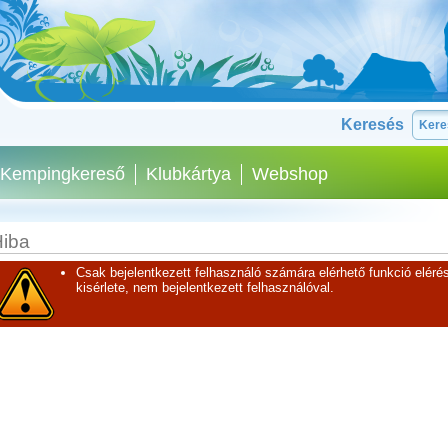
Keresés
Kempingkereső
Klubkártya
Webshop
iba
Csak bejelentkezett felhasználó számára elérhető funkció elérés
kisérlete, nem bejelentkezett felhasználóval.