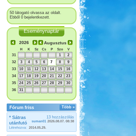
50 látogató olvassa az oldalt.
Ebből 0 bejelentkezett.
Eseménynaptár
Augusztus
H
K
Sz
Cs
P
Szo
V
31
1
2
32
3
4
5
6
7
8
9
33
10
11
12
13
14
15
16
34
17
18
19
20
21
22
23
35
24
25
26
27
28
29
30
36
31
Fórum friss
Több »
* Sátras
13 hozzászólás
suman01
2026.08.07. 08:38
utánfutó
Létrehozva:
2014.05.29.