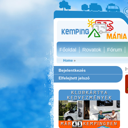
Főoldal
Rovatok
Fórum
Home
»
H
Bejelentkezés
Elfelejtett jelszó
Szentkút Kemping