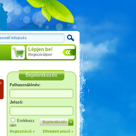
Lépjen be!
Regisztráljon!
Bejelentkezés
i
Felhasználónév:
Jelszó:
Emlékezz
Bejelentkezés
»
rám
Regisztráció
»
Elfelejtett jelszó
»