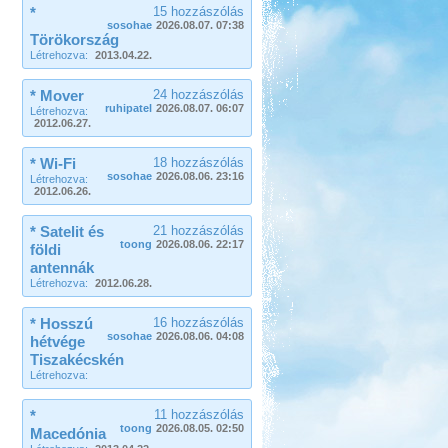
*
15 hozzászólás
sosohae
2026.08.07. 07:38
Törökország
Létrehozva:
2013.04.22.
* Mover
24 hozzászólás
ruhipatel
2026.08.07. 06:07
Létrehozva:
2012.06.27.
* Wi-Fi
18 hozzászólás
sosohae
2026.08.06. 23:16
Létrehozva:
2012.06.26.
* Satelit és
21 hozzászólás
toong
2026.08.06. 22:17
földi
antennák
Létrehozva:
2012.06.28.
* Hosszú
16 hozzászólás
sosohae
2026.08.06. 04:08
hétvége
Tiszakécskén
Létrehozva:
*
11 hozzászólás
toong
2026.08.05. 02:50
Macedónia