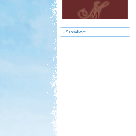
Gyógyfürdő Kemping
» Szabályzat
Kedvezmény: 10%
Aqua Land
Kedvezmény: 10%
Park Strand Kemping és
Túrafalu