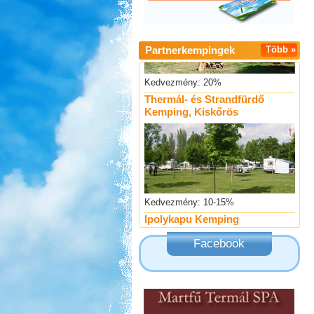
Partnerkempingek
Több »
Kedvezmény: 20%
Thermál- és Strandfürdő
Kemping, Kiskőrös
Kedvezmény: 10-15%
Ipolykapu Kemping
Facebook
Kedvezmény: 15%
Sárkány Wellness és