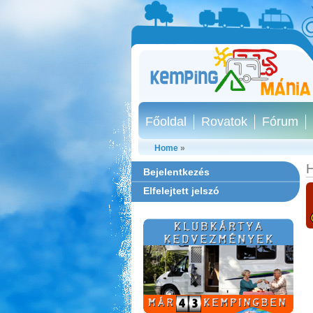
Főoldal
Rovatok
Fórum
Home
»
H
Bejelentkezés
Elfelejtett jelszó
Thermál- és Strandfürdő
Kemping, Kiskőrös