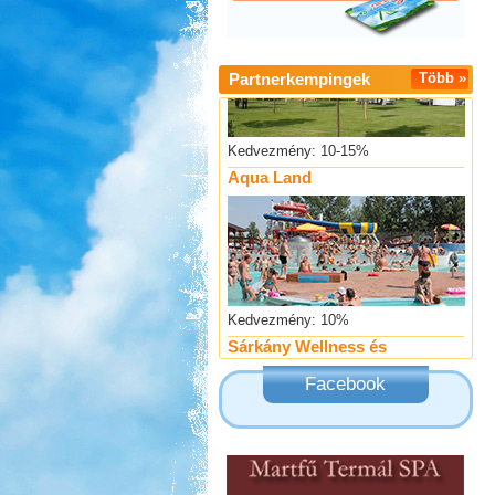
Partnerkempingek
Több »
Kedvezmény: 10-15%
Aqua Land
Kedvezmény: 10%
Sárkány Wellness és
Gyógyfürdő Kemping
Facebook
Kedvezmény: 10%