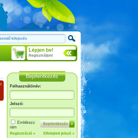
Lépjen be!
Regisztráljon!
Bejelentkezés
i
Felhasználónév:
Jelszó:
Emlékezz
Bejelentkezés
»
rám
Regisztráció
»
Elfelejtett jelszó
»