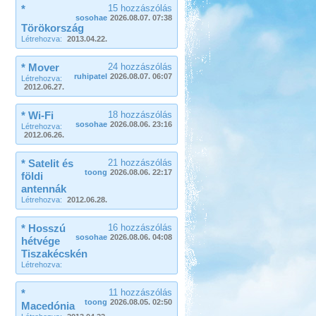
*
15 hozzászólás
sosohae
2026.08.07. 07:38
Törökország
Létrehozva:
2013.04.22.
* Mover
24 hozzászólás
ruhipatel
2026.08.07. 06:07
Létrehozva:
2012.06.27.
* Wi-Fi
18 hozzászólás
sosohae
2026.08.06. 23:16
Létrehozva:
2012.06.26.
* Satelit és
21 hozzászólás
toong
2026.08.06. 22:17
földi
antennák
Létrehozva:
2012.06.28.
* Hosszú
16 hozzászólás
sosohae
2026.08.06. 04:08
hétvége
Tiszakécskén
Létrehozva:
*
11 hozzászólás
toong
2026.08.05. 02:50
Macedónia