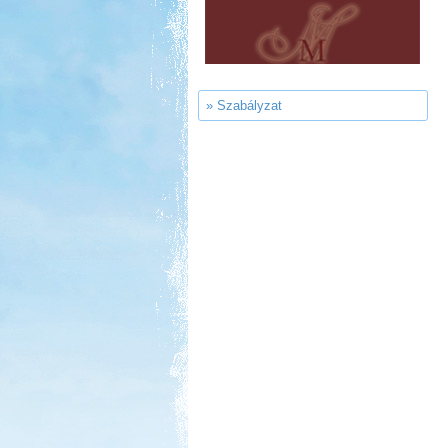
Szentkút Kemping
» Szabályzat
Kedvezmény: 20%
Strand-Holiday Balatonakali
Kedvezmény: 10%
Castrum Gyógykemping és
Panzió, Hévíz