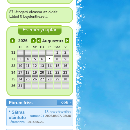
87 látogató olvassa az oldalt.
Ebből 0 bejelentkezett.
Eseménynaptár
Augusztus
H
K
Sz
Cs
P
Szo
V
31
1
2
32
3
4
5
6
7
8
9
33
10
11
12
13
14
15
16
34
17
18
19
20
21
22
23
35
24
25
26
27
28
29
30
36
31
Fórum friss
Több »
* Sátras
13 hozzászólás
suman01
2026.08.07. 08:38
utánfutó
Létrehozva:
2014.05.29.