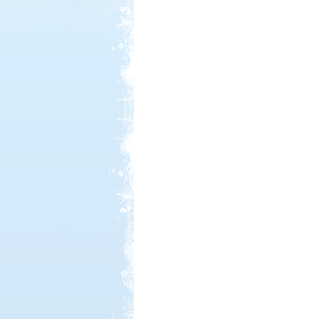
Kedvezmény: 20%
Ipolykapu Kemping
Kedvezmény: 15%
Park Strand Kemping és
Túrafalu
Kedvezmény: 20%
Neptun kikötő és kemping -
Tisza-tó