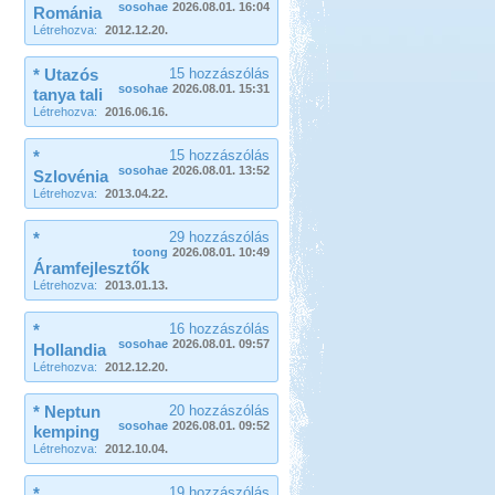
sosohae
2026.08.01. 16:04
Románia
Létrehozva:
2012.12.20.
* Utazós
15 hozzászólás
sosohae
2026.08.01. 15:31
tanya tali
Létrehozva:
2016.06.16.
*
15 hozzászólás
sosohae
2026.08.01. 13:52
Szlovénia
Létrehozva:
2013.04.22.
*
29 hozzászólás
toong
2026.08.01. 10:49
Áramfejlesztők
Létrehozva:
2013.01.13.
*
16 hozzászólás
sosohae
2026.08.01. 09:57
Hollandia
Létrehozva:
2012.12.20.
* Neptun
20 hozzászólás
sosohae
2026.08.01. 09:52
kemping
Létrehozva:
2012.10.04.
*
19 hozzászólás