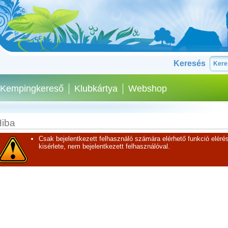
Keresés
Kempingkereső
Klubkártya
Webshop
iba
Csak bejelentkezett felhasználó számára elérhető funkció elérés
kisérlete, nem bejelentkezett felhasználóval.