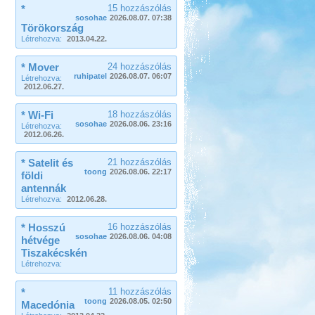
*
15 hozzászólás
sosohae
2026.08.07. 07:38
Törökország
Létrehozva:
2013.04.22.
* Mover
24 hozzászólás
ruhipatel
2026.08.07. 06:07
Létrehozva:
2012.06.27.
* Wi-Fi
18 hozzászólás
sosohae
2026.08.06. 23:16
Létrehozva:
2012.06.26.
* Satelit és
21 hozzászólás
toong
2026.08.06. 22:17
földi
antennák
Létrehozva:
2012.06.28.
* Hosszú
16 hozzászólás
sosohae
2026.08.06. 04:08
hétvége
Tiszakécskén
Létrehozva:
*
11 hozzászólás
toong
2026.08.05. 02:50
Macedónia