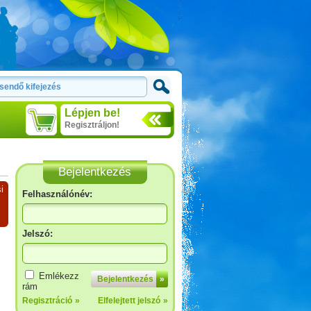
Lépjen be!
Regisztráljon!
Bejelentkezés
i
Felhasználónév:
Jelszó:
Emlékezz
Bejelentkezés
»
rám
Regisztráció
»
Elfelejtett jelszó
»