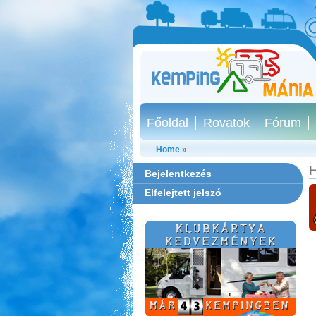
Főoldal
Rovatok
Fórum
Home
»
H
Bejelentkezés
Elfelejtett jelszó
Castrum Gyógykemping és
Panzió, Hévíz