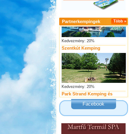
Partnerkempingek
Több »
Kedvezmény: 20%
Szentkút Kemping
Kedvezmény: 20%
Park Strand Kemping és
Túrafalu
Facebook
Kedvezmény: 20%