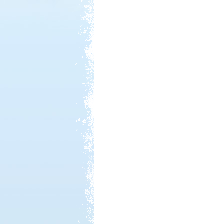
Kedvezmény: 15%
Sárkány Wellness és
Gyógyfürdő Kemping
Kedvezmény: 10%
Aqua Land
Kedvezmény: 10%
Thermál- és Strandfürdő
Kemping, Kiskőrös