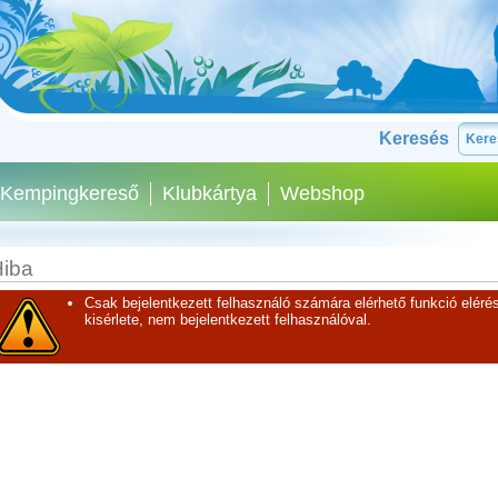
Keresés
Kempingkereső
Klubkártya
Webshop
iba
Csak bejelentkezett felhasználó számára elérhető funkció elérés
kisérlete, nem bejelentkezett felhasználóval.