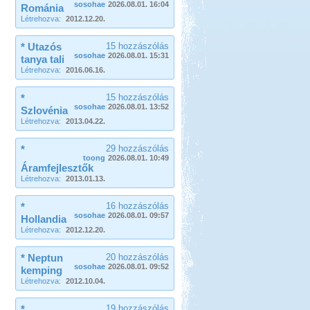
sosohae
2026.08.01. 16:04
Románia
Létrehozva:
2012.12.20.
* Utazós
15 hozzászólás
sosohae
2026.08.01. 15:31
tanya tali
Létrehozva:
2016.06.16.
*
15 hozzászólás
sosohae
2026.08.01. 13:52
Szlovénia
Létrehozva:
2013.04.22.
*
29 hozzászólás
toong
2026.08.01. 10:49
Áramfejlesztők
Létrehozva:
2013.01.13.
*
16 hozzászólás
sosohae
2026.08.01. 09:57
Hollandia
Létrehozva:
2012.12.20.
* Neptun
20 hozzászólás
sosohae
2026.08.01. 09:52
kemping
Létrehozva:
2012.10.04.
*
19 hozzászólás