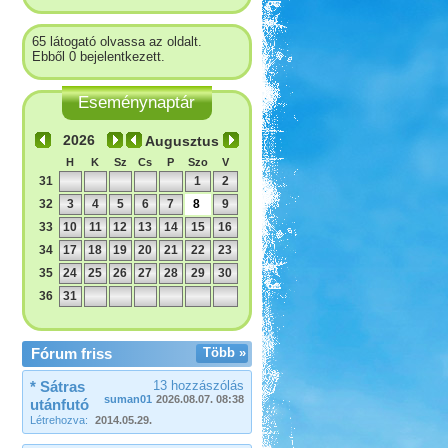
65 látogató olvassa az oldalt.
Ebből 0 bejelentkezett.
Eseménynaptár
Augusztus
H
K
Sz
Cs
P
Szo
V
31
1
2
32
3
4
5
6
7
8
9
33
10
11
12
13
14
15
16
34
17
18
19
20
21
22
23
35
24
25
26
27
28
29
30
36
31
Fórum friss
Több »
* Sátras
13 hozzászólás
suman01
2026.08.07. 08:38
utánfutó
Létrehozva:
2014.05.29.