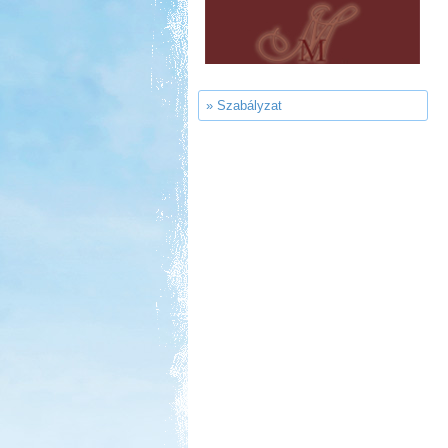
Neptun kikötő és kemping -
Tisza-tó
» Szabályzat
Kedvezmény: 20%
Strand-Holiday Balatonakali
Kedvezmény: 10%
Ipolykapu Kemping