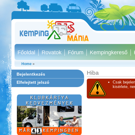
Főoldal
Rovatok
Fórum
Kempingkereső
Home
»
Hiba
Bejelentkezés
Elfelejtett jelszó
Csak bejelen
kisérlete, n
Thermál- és Strandfürdő
Kemping, Kiskőrös