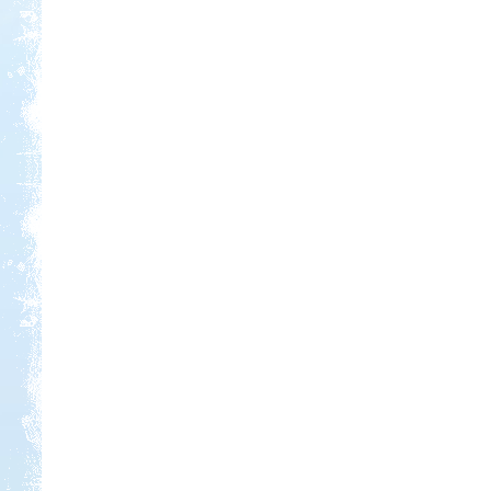
Kedvezmény: 15%
Castrum Gyógykemping és
Panzió, Hévíz
Kedvezmény: 20%
Park Strand Kemping és
Túrafalu
Kedvezmény: 20%
Sárkány Wellness és
Gyógyfürdő Kemping