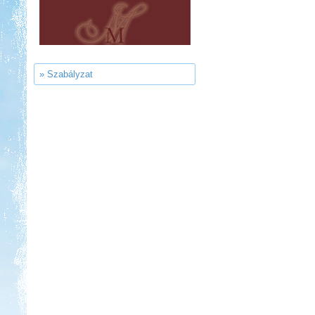
Neptun kikötő és kemping -
Tisza-tó
» Szabályzat
Kedvezmény: 20%
Strand-Holiday Balatonakali
Kedvezmény: 10%
Ipolykapu Kemping