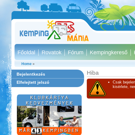
Főoldal
Rovatok
Fórum
Kempingkereső
Home
»
Hiba
Bejelentkezés
Elfelejtett jelszó
Csak bejelen
kisérlete, n
Ipolykapu Kemping