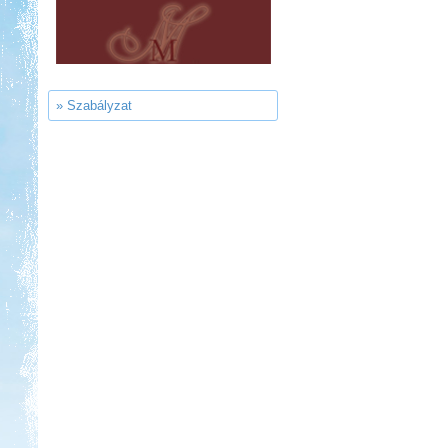
Sárkány Wellness és
Gyógyfürdő Kemping
» Szabályzat
Kedvezmény: 10%
Szentkút Kemping
Kedvezmény: 20%
Strand-Holiday Balatonakali