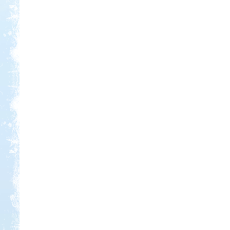
Kedvezmény: 10%
Castrum Gyógykemping és
Panzió, Hévíz
Kedvezmény: 20%
Neptun kikötő és kemping -
Tisza-tó
Kedvezmény: 20%
Thermál- és Strandfürdő
Kemping, Kiskőrös