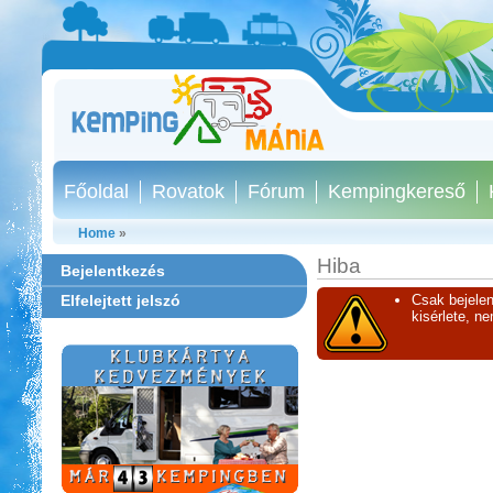
Főoldal
Rovatok
Fórum
Kempingkereső
Home
»
Hiba
Bejelentkezés
Elfelejtett jelszó
Csak bejelen
kisérlete, n
Thermál- és Strandfürdő
Kemping, Kiskőrös