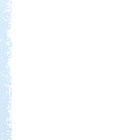
Kedvezmény: 10%
Sárkány Wellness és
Gyógyfürdő Kemping
Kedvezmény: 10%
Strand-Holiday Balatonakali
Kedvezmény: 10%
Neptun kikötő és kemping -
Tisza-tó