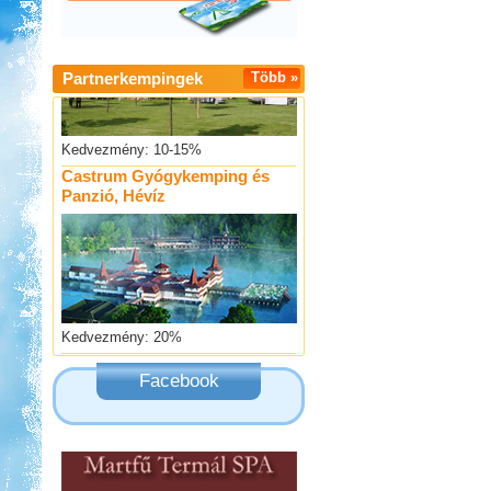
Partnerkempingek
Több »
Kedvezmény: 10-15%
Castrum Gyógykemping és
Panzió, Hévíz
Kedvezmény: 20%
Szentkút Kemping
Facebook
Kedvezmény: 20%