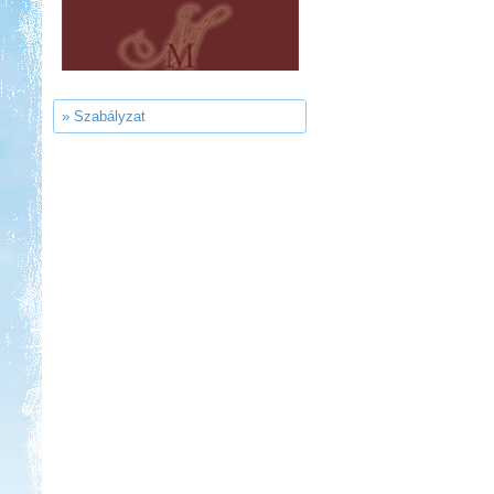
Ipolykapu Kemping
» Szabályzat
Kedvezmény: 15%
Park Strand Kemping és
Túrafalu
Kedvezmény: 20%
Aqua Land