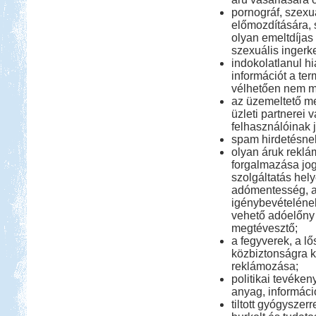
pornográf, szexu
előmozdítására, s
olyan emeltdíjas 
szexuális ingerke
indokolatlanul h
információt a ter
vélhetően nem me
az üzemeltető me
üzleti partnerei 
felhasználóinak j
spam hirdetésne
olyan áruk reklá
forgalmazása jog
szolgáltatás hel
adómentesség, 
igénybevételének
vehető adóelőny
megtévesztő;
a fegyverek, a l
közbiztonságra 
reklámozása;
politikai tevéke
anyag, informáci
tiltott gyógysze