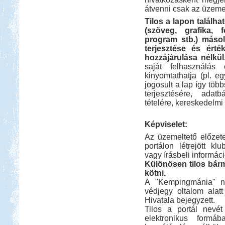
átvenni csak az üzemel
Tilos a lapon találh
(szöveg, grafika, f
program stb.) másolá
terjesztése és érté
hozzájárulása nélkül
saját felhasználás
kinyomtathatja (pl. 
jogosult a lap így töb
terjesztésére, adatb
tételére, kereskedelmi
Képviselet:
Az üzemeltető előzete
portálon létrejött kl
vagy írásbeli informáci
Különösen tilos bárm
kötni.
A "Kempingmánia" né
védjegy oltalom alat
Hivatala bejegyzett.
Tilos a portál nevét
elektronikus formá