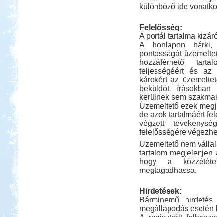
különböző ide vonatkoz
Felelősség:
A portál tartalma kizár
A honlapon bárki, 
pontosságát üzemeltet
Kedvezmény: 20%
hozzáférhető tarta
Ipolykapu Kemping
teljességéért és az
károkért az üzemeltet
beküldött írásokban 
kerülnek sem szakmai,
Üzemeltető ezek megje
de azok tartalmáért fel
végzett tevékenys
Kedvezmény: 15%
felelősségére végezhet
Aqua Land
Üzemeltető nem vállal 
tartalom megjelenjen 
hogy a közzététel
megtagadhassa.
Hirdetések:
Bárminemű hirdetés 
Kedvezmény: 10%
megállapodás esetén 
Szentkút Kemping