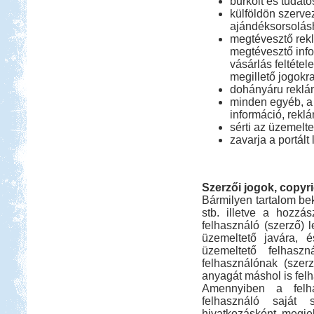
burkolt és tudat
külföldön szerve
ajándéksorsolás
megtévesztő rek
megtévesztő infor
vásárlás feltétel
megillető jogokr
dohányáru reklá
minden egyéb, a 
információ, reklá
sérti az üzemelte
zavarja a portált
Szerzői jogok, copyri
Bármilyen tartalom be
stb. illetve a hozzá
felhasználó (szerző) 
üzemeltető javára, 
üzemeltető felhasz
felhasználónak (szer
anyagát máshol is fel
Amennyiben a felh
felhasználó saját 
hivatkozásként megjel