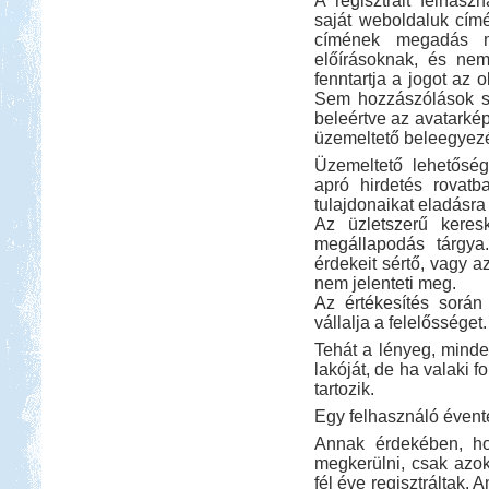
A regisztrált felhas
saját weboldaluk cím
címének megadás m
előírásoknak, és nem
fenntartja a jogot az o
Sem hozzászólások se
beleértve az avatarkép
üzemeltető beleegyezé
Kedvezmény: 20%
Neptun kikötő és kemping -
Üzemeltető lehetőség
Tisza-tó
apró hirdetés rovatb
tulajdonaikat eladásra 
Az üzletszerű keres
megállapodás tárgya.
érdekeit sértő, vagy a
nem jelenteti meg.
Az értékesítés során 
vállalja a felelősséget.
Kedvezmény: 20%
Tehát a lényeg, minden
lakóját, de ha valaki 
tartozik.
Egy felhasználó évente
Annak érdekében, ho
megkerülni, csak azok
fél éve regisztráltak. 