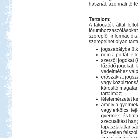
használ, azonnali törlé
Tartalom:
A látogatók által felt
fórumhozzászólásoka
szereplő információk
szerepelhet olyan tart
jogszabályba ütkö
nem a portál jel
szerzői jogokat 
fűződő jogokat, 
védelméhez való 
erőszakra, jogsza
vagy közbiztonság
károsító magatar
tartalmaz;
félelemérzetet kel
amely a gyermek- 
vagy erkölcsi fej
gyermek- és fiat
szexualitást han
tapasztalatlans
közvetlen felszól
áru vásárlására 