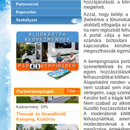
hozzájárulását, a bön
Partnereink
megteheti.
Kapcsolat
Azzal, hogy belép a
(beleértve a fórumoka
Szabályzat
aloldalt) elfogadja az 
ha nem regisztrált fel
A portál célja a ke
számára biztosítan
kapcsolatba kerülhe
megoszthassák egymás
Sárkány Wellness és
A kempingmania portál
Gyógyfürdő Kemping
üzemeltetőnek és m
egyes hozzászóláso
felhasználókat kitiltani
Alapelvként minden 
nem szabad sem mási
Partnerkempingek
Több »
sértegetni, vagy szemé
Kerülni kell a trágár k
Kedvezmény: 10%
Nem szabad az alkot
Thermál- és Strandfürdő
buzdító hozzászólást 
Kemping, Kiskőrös
A moderátorok kitil
felhasználókat, am
moderátoroknak a té
megőrzése érdekében