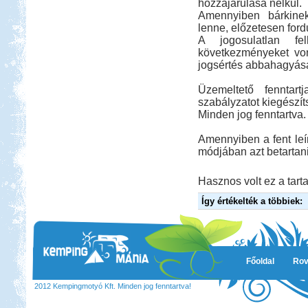
hozzájárulása nélkül.
Amennyiben bárkinek
lenne, előzetesen ford
A jogosulatlan fe
következményeket von
jogsértés abbahagyásá
Üzemeltető fenntar
szabályzatot kiegészít
Minden jog fenntartva.
Amennyiben a fent leír
módjában azt betartani
Hasznos volt ez a tarta
Így értékelték a többiek:
Főoldal
Rov
2012 Kempingmotyó Kft. Minden jog fenntartva!