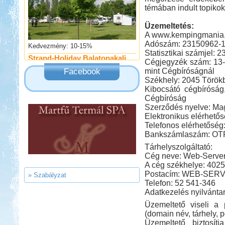
témában indult topikok
Üzemeltetés:
A www.kempingmania.h
Kedvezmény: 10-15%
Adószám: 23150962-1
Strand-Holiday Balatonakali
Statisztikai számjel:
Cégjegyzék szám: 13-
Facebook
mint Cégbíróságnál
Székhely: 2045 Törökbá
Kibocsátó cégbíróság
Cégbíróság
Szerződés nyelve: Ma
Kedvezmény: 10%
Elektronikus elérhet
Park Strand Kemping és
Telefonos elérhetőség
Túrafalu
Bankszámlaszám: OT
Tárhelyszolgáltató:
Cég neve: Web-Server 
A cég székhelye: 4025 
Postacím: WEB-SERVE
» Szabályzat
Telefon: 52 541-346
Adatkezelés nyilvánta
Kedvezmény: 20%
Üzemeltető viseli a p
Castrum Gyógykemping és
(domain név, tárhely, 
Panzió, Hévíz
Üzemeltető biztosít