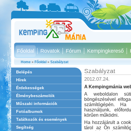
Főoldal
Rovatok
Fórum
Kempingkereső
Home
»
Főoldal
»
Szabályzat
Szabályzat
Belépés
2012.07.24.
Hírek
A Kempingmánia webp
Érdekességek
A weboldalon süti
Élménybeszámolók
böngészésével elfoga
Műszaki információk
számítógépén. Ha 
használjunk, előfor
Fotóalbumok
körűen működni.
Találkozók és események
Ha hozzájárult a cook
Segítség
tárol az Ön számító