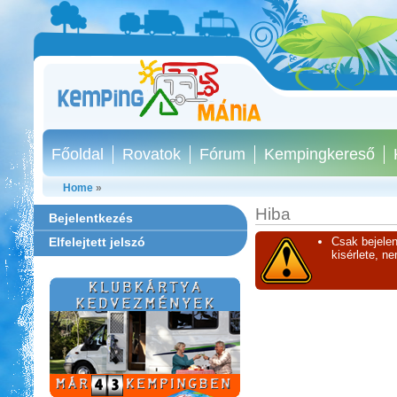
Főoldal
Rovatok
Fórum
Kempingkereső
Home
»
Hiba
Bejelentkezés
Elfelejtett jelszó
Csak bejelen
kisérlete, n
Thermál- és Strandfürdő
Kemping, Kiskőrös