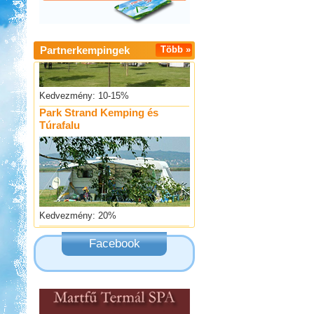
Partnerkempingek
Több »
Kedvezmény: 10-15%
Park Strand Kemping és
Túrafalu
Kedvezmény: 20%
Strand-Holiday Balatonakali
Facebook