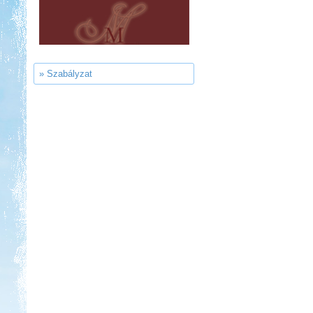
Kedvezmény: 10%
Szentkút Kemping
» Szabályzat
Kedvezmény: 20%
Ipolykapu Kemping
Kedvezmény: 15%
Neptun kikötő és kemping -
Tisza-tó