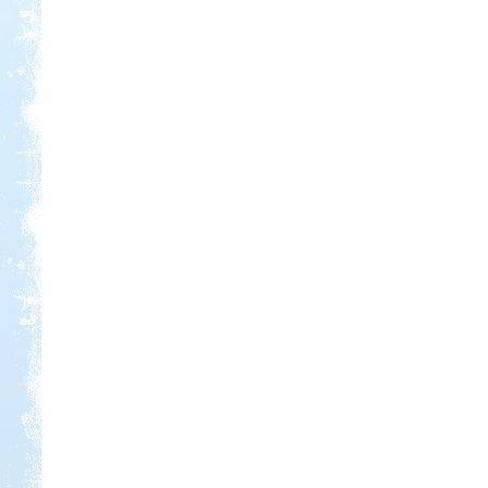
Kedvezmény: 20%
Castrum Gyógykemping és
Panzió, Hévíz
Kedvezmény: 20%
Aqua Land
Kedvezmény: 10%
Sárkány Wellness és
Gyógyfürdő Kemping