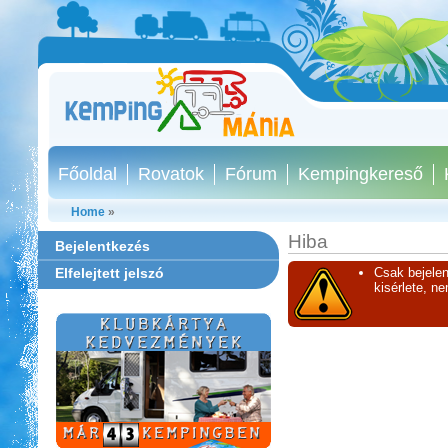
Főoldal
Rovatok
Fórum
Kempingkereső
Home
»
Hiba
Bejelentkezés
Elfelejtett jelszó
Csak bejelen
kisérlete, n
Ipolykapu Kemping