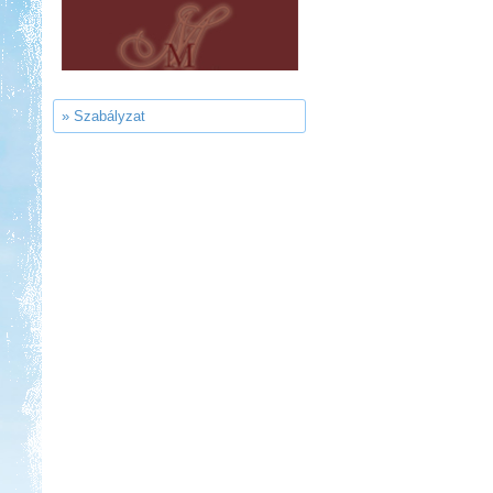
Castrum Gyógykemping és
Panzió, Hévíz
» Szabályzat
Kedvezmény: 20%
Sárkány Wellness és
Gyógyfürdő Kemping
Kedvezmény: 10%
Strand-Holiday Balatonakali