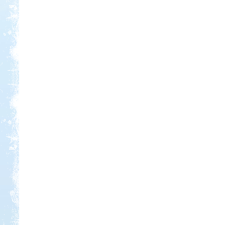
Kedvezmény: 10%
Thermál- és Strandfürdő
Kemping, Kiskőrös
Kedvezmény: 10-15%
Aqua Land
Kedvezmény: 10%
Neptun kikötő és kemping -
Tisza-tó