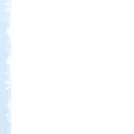
Kedvezmény: 10%
Park Strand Kemping és
Túrafalu
Kedvezmény: 20%
Thermál- és Strandfürdő
Kemping, Kiskőrös
Kedvezmény: 10-15%
Neptun kikötő és kemping -
Tisza-tó