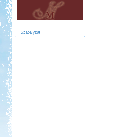
Ipolykapu Kemping
» Szabályzat
Kedvezmény: 15%
Aqua Land
Kedvezmény: 10%
Sárkány Wellness és
Gyógyfürdő Kemping