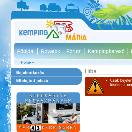
Főoldal
Rovatok
Fórum
Kempingkereső
Home
»
Hiba
Bejelentkezés
Elfelejtett jelszó
Csak bejelen
kisérlete, n
Szentkút Kemping