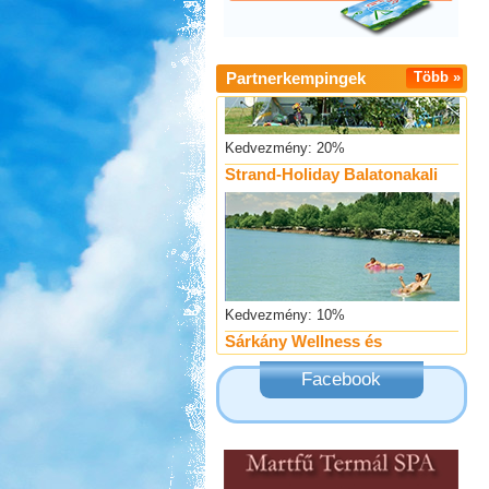
Partnerkempingek
Több »
Kedvezmény: 20%
Strand-Holiday Balatonakali
Kedvezmény: 10%
Sárkány Wellness és
Gyógyfürdő Kemping
Facebook
Kedvezmény: 10%