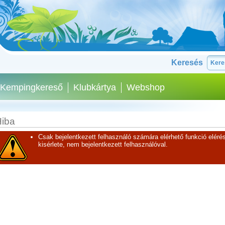
Keresés
Kempingkereső
Klubkártya
Webshop
iba
Csak bejelentkezett felhasználó számára elérhető funkció elérés
kisérlete, nem bejelentkezett felhasználóval.