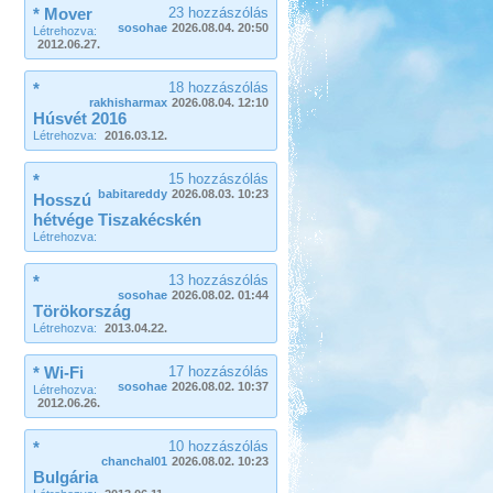
* Mover
23 hozzászólás
sosohae
2026.08.04. 20:50
Létrehozva:
2012.06.27.
*
18 hozzászólás
rakhisharmax
2026.08.04. 12:10
Húsvét 2016
Létrehozva:
2016.03.12.
*
15 hozzászólás
babitareddy
2026.08.03. 10:23
Hosszú
hétvége Tiszakécskén
Létrehozva:
*
13 hozzászólás
sosohae
2026.08.02. 01:44
Törökország
Létrehozva:
2013.04.22.
* Wi-Fi
17 hozzászólás
sosohae
2026.08.02. 10:37
Létrehozva:
2012.06.26.
*
10 hozzászólás
chanchal01
2026.08.02. 10:23
Bulgária