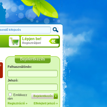
Lépjen be!
Regisztráljon!
Bejelentkezés
i
Felhasználónév:
Jelszó:
Emlékezz
Bejelentkezés
»
rám
Regisztráció
»
Elfelejtett jelszó
»