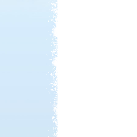
Kedvezmény: 10%
Szentkút Kemping
Kedvezmény: 20%
Neptun kikötő és kemping -
Tisza-tó
Kedvezmény: 20%
Castrum Gyógykemping és
Panzió, Hévíz