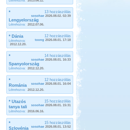
Létrehozva:
2013.06.11.
*
13 hozzászólás
sosohae
2026.08.02. 02:39
Lengyelország
Létrehozva:
2012.07.06.
* Dánia
12 hozzászólás
toong
2026.08.01. 17:18
Létrehozva:
2012.12.20.
*
14 hozzászólás
sosohae
2026.08.01. 16:33
Spanyolország
Létrehozva:
2012.12.20.
*
12 hozzászólás
sosohae
2026.08.01. 16:04
Románia
Létrehozva:
2012.12.20.
* Utazós
15 hozzászólás
sosohae
2026.08.01. 15:31
tanya tali
Létrehozva:
2016.06.16.
*
15 hozzászólás
sosohae
2026.08.01. 13:52
Szlovénia