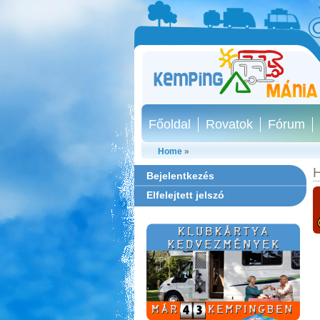
Főoldal
Rovatok
Fórum
Home
»
H
Bejelentkezés
Elfelejtett jelszó
Park Strand Kemping és
Túrafalu