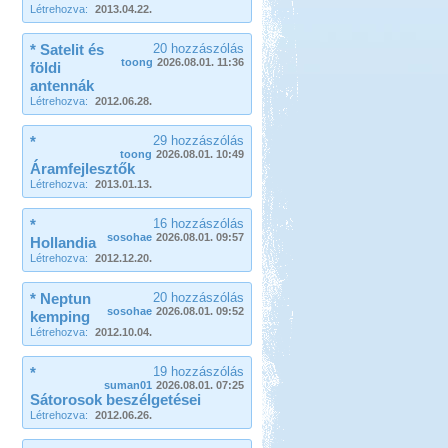
Létrehozva:
2013.04.22.
* Satelit és
20 hozzászólás
toong
2026.08.01. 11:36
földi
antennák
Létrehozva:
2012.06.28.
*
29 hozzászólás
toong
2026.08.01. 10:49
Áramfejlesztők
Létrehozva:
2013.01.13.
*
16 hozzászólás
sosohae
2026.08.01. 09:57
Hollandia
Létrehozva:
2012.12.20.
* Neptun
20 hozzászólás
sosohae
2026.08.01. 09:52
kemping
Létrehozva:
2012.10.04.
*
19 hozzászólás
suman01
2026.08.01. 07:25
Sátorosok beszélgetései
Létrehozva:
2012.06.26.