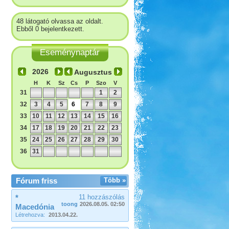
48 látogató olvassa az oldalt.
Ebből 0 bejelentkezett.
Eseménynaptár
Augusztus
H
K
Sz
Cs
P
Szo
V
31
1
2
32
3
4
5
6
7
8
9
33
10
11
12
13
14
15
16
34
17
18
19
20
21
22
23
35
24
25
26
27
28
29
30
36
31
Fórum friss
Több »
*
11 hozzászólás
toong
2026.08.05. 02:50
Macedónia
Létrehozva:
2013.04.22.