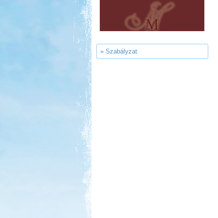
Ipolykapu Kemping
» Szabályzat
Kedvezmény: 15%
Thermál- és Strandfürdő
Kemping, Kiskőrös
Kedvezmény: 10-15%
Aqua Land