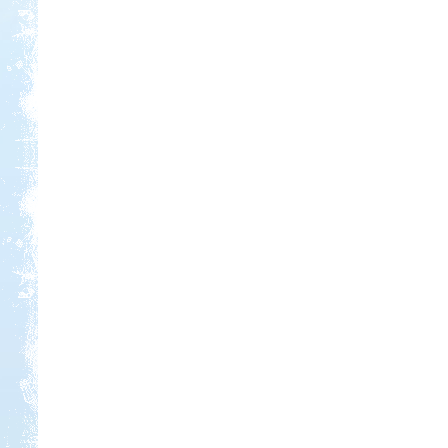
Kedvezmény: 10-15%
Ipolykapu Kemping
Kedvezmény: 15%
Szentkút Kemping
Kedvezmény: 20%
Sárkány Wellness és
Gyógyfürdő Kemping