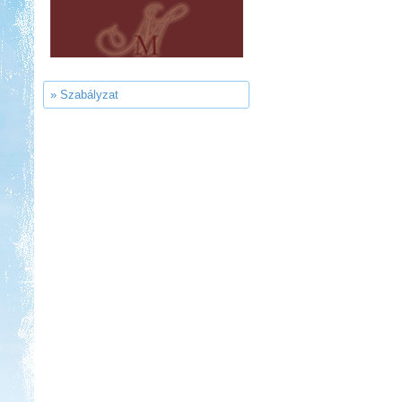
Panzió, Hévíz
» Szabályzat
Kedvezmény: 20%
Park Strand Kemping és
Túrafalu
Kedvezmény: 20%
Thermál- és Strandfürdő
Kemping, Kiskőrös