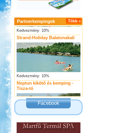
Partnerkempingek
Több »
Kedvezmény: 10%
Strand-Holiday Balatonakali
Kedvezmény: 10%
Neptun kikötő és kemping -
Tisza-tó
Facebook
Kedvezmény: 20%
Castrum Gyógykemping és