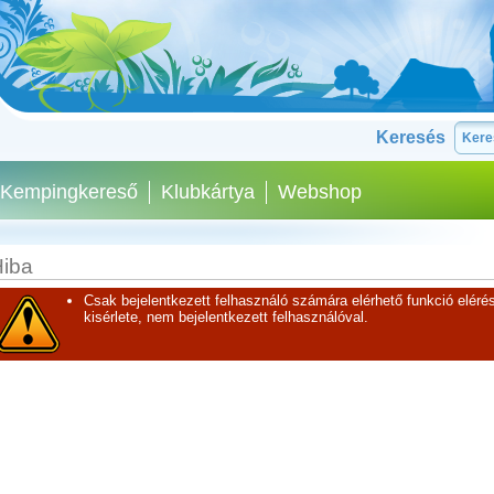
Keresés
Kempingkereső
Klubkártya
Webshop
iba
Csak bejelentkezett felhasználó számára elérhető funkció elérés
kisérlete, nem bejelentkezett felhasználóval.