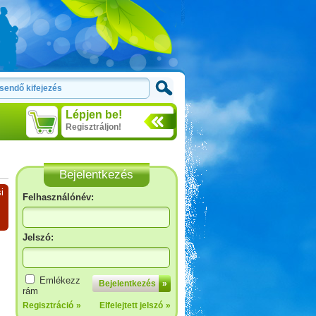
Lépjen be!
Regisztráljon!
Bejelentkezés
i
Felhasználónév:
Jelszó:
Emlékezz
Bejelentkezés
»
rám
Regisztráció
»
Elfelejtett jelszó
»