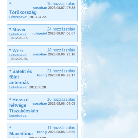
*
15 hozzászólás
sosohae
2026.08.07. 07:38
Törökország
Létrehozva:
2013.04.22.
* Mover
24 hozzászólás
ruhipatel
2026.08.07. 06:07
Létrehozva:
2012.06.27.
* Wi-Fi
18 hozzászólás
sosohae
2026.08.06. 23:16
Létrehozva:
2012.06.26.
* Satelit és
21 hozzászólás
toong
2026.08.06. 22:17
földi
antennák
Létrehozva:
2012.06.28.
* Hosszú
16 hozzászólás
sosohae
2026.08.06. 04:08
hétvége
Tiszakécskén
Létrehozva:
*
11 hozzászólás
toong
2026.08.05. 02:50
Macedónia