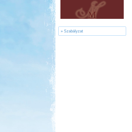
» Szabályzat
Kedvezmény: 10%
Ipolykapu Kemping
Kedvezmény: 15%
Park Strand Kemping és
Túrafalu