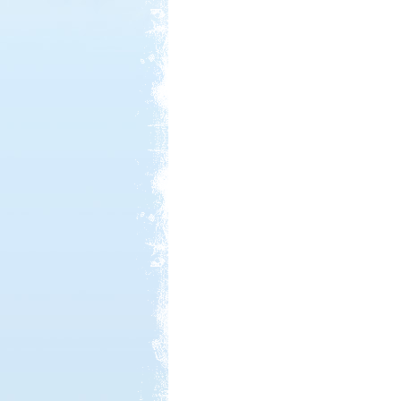
Kedvezmény: 20%
Thermál- és Strandfürdő
Kemping, Kiskőrös
Kedvezmény: 10-15%
Castrum Gyógykemping és
Panzió, Hévíz
Kedvezmény: 20%
Neptun kikötő és kemping -
Tisza-tó