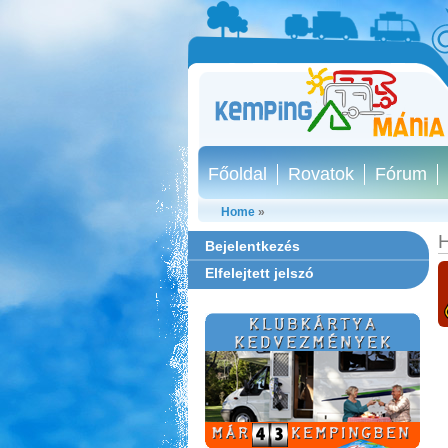
Főoldal
Rovatok
Fórum
Home
»
H
Bejelentkezés
Elfelejtett jelszó
Sárkány Wellness és
Gyógyfürdő Kemping