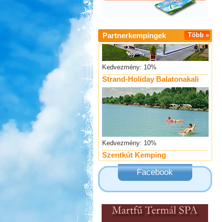
Partnerkempingek
Több »
Kedvezmény: 10%
Strand-Holiday Balatonakali
Kedvezmény: 10%
Szentkút Kemping
Facebook
Kedvezmény: 20%
Aqua Land