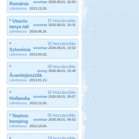
sosohae
2026.08.01. 16:04
Románia
Létrehozva:
2012.12.20.
* Utazós
15 hozzászólás
sosohae
2026.08.01. 15:31
tanya tali
Létrehozva:
2016.06.16.
*
15 hozzászólás
sosohae
2026.08.01. 13:52
Szlovénia
Létrehozva:
2013.04.22.
*
29 hozzászólás
toong
2026.08.01. 10:49
Áramfejlesztők
Létrehozva:
2013.01.13.
*
16 hozzászólás
sosohae
2026.08.01. 09:57
Hollandia
Létrehozva:
2012.12.20.
* Neptun
20 hozzászólás
sosohae
2026.08.01. 09:52
kemping
Létrehozva:
2012.10.04.
*
19 hozzászólás