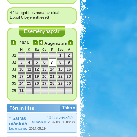
47 látogató olvassa az oldalt.
Ebből 0 bejelentkezett.
Eseménynaptár
Augusztus
H
K
Sz
Cs
P
Szo
V
31
1
2
32
3
4
5
6
7
8
9
33
10
11
12
13
14
15
16
34
17
18
19
20
21
22
23
35
24
25
26
27
28
29
30
36
31
Fórum friss
Több »
* Sátras
13 hozzászólás
suman01
2026.08.07. 08:38
utánfutó
Létrehozva:
2014.05.29.