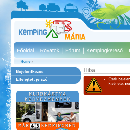
Főoldal
Rovatok
Fórum
Kempingkereső
Home
»
Hiba
Bejelentkezés
Elfelejtett jelszó
Csak bejelen
kisérlete, n
Aqua Land