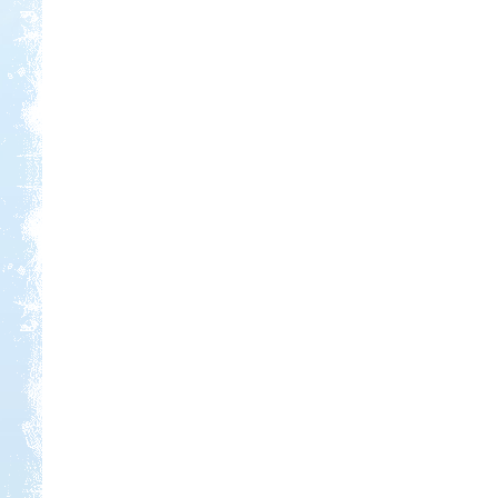
Kedvezmény: 20%
Park Strand Kemping és
Túrafalu
Kedvezmény: 20%
Ipolykapu Kemping
Kedvezmény: 15%
Strand-Holiday Balatonakali