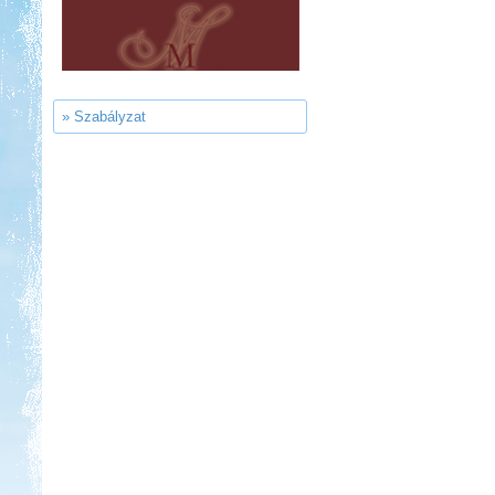
Sárkány Wellness és
Gyógyfürdő Kemping
» Szabályzat
Kedvezmény: 10%
Thermál- és Strandfürdő
Kemping, Kiskőrös
Kedvezmény: 10-15%
Castrum Gyógykemping és
Panzió, Hévíz