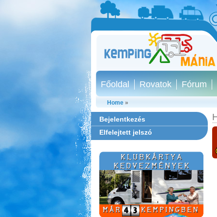
Főoldal
Rovatok
Fórum
Home
»
H
Bejelentkezés
Elfelejtett jelszó
Thermál- és Strandfürdő
Kemping, Kiskőrös