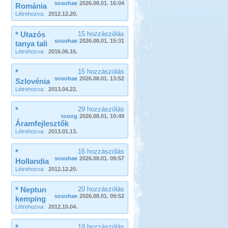
sosohae
2026.08.01. 16:04
Románia
Létrehozva:
2012.12.20.
* Utazós
15 hozzászólás
sosohae
2026.08.01. 15:31
tanya tali
Létrehozva:
2016.06.16.
*
15 hozzászólás
sosohae
2026.08.01. 13:52
Szlovénia
Létrehozva:
2013.04.22.
*
29 hozzászólás
toong
2026.08.01. 10:49
Áramfejlesztők
Létrehozva:
2013.01.13.
*
16 hozzászólás
sosohae
2026.08.01. 09:57
Hollandia
Létrehozva:
2012.12.20.
* Neptun
20 hozzászólás
sosohae
2026.08.01. 09:52
kemping
Létrehozva:
2012.10.04.
*
19 hozzászólás