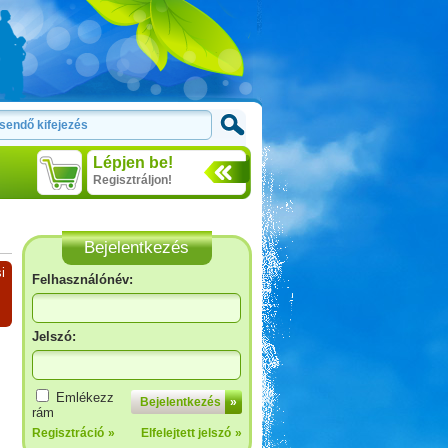
Lépjen be!
Regisztráljon!
Bejelentkezés
i
Felhasználónév:
Jelszó:
Emlékezz
Bejelentkezés
»
rám
Regisztráció
»
Elfelejtett jelszó
»