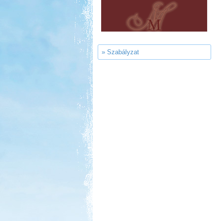
Sárkány Wellness és
Gyógyfürdő Kemping
» Szabályzat
Kedvezmény: 10%
Park Strand Kemping és
Túrafalu
Kedvezmény: 20%
Neptun kikötő és kemping -
Tisza-tó