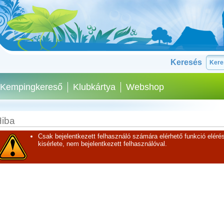
Keresés
Kempingkereső
Klubkártya
Webshop
iba
Csak bejelentkezett felhasználó számára elérhető funkció elérés
kisérlete, nem bejelentkezett felhasználóval.