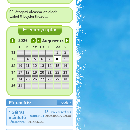
52 látogató olvassa az oldalt.
Ebből 0 bejelentkezett.
Eseménynaptár
Augusztus
H
K
Sz
Cs
P
Szo
V
31
1
2
32
3
4
5
6
7
8
9
33
10
11
12
13
14
15
16
34
17
18
19
20
21
22
23
35
24
25
26
27
28
29
30
36
31
Fórum friss
Több »
* Sátras
13 hozzászólás
suman01
2026.08.07. 08:38
utánfutó
Létrehozva:
2014.05.29.