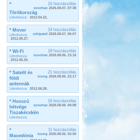
*
15 hozzászólás
sosohae
2026.08.07. 07:38
Törökország
Létrehozva:
2013.04.22.
* Mover
24 hozzászólás
ruhipatel
2026.08.07. 06:07
Létrehozva:
2012.06.27.
* Wi-Fi
18 hozzászólás
sosohae
2026.08.06. 23:16
Létrehozva:
2012.06.26.
* Satelit és
21 hozzászólás
toong
2026.08.06. 22:17
földi
antennák
Létrehozva:
2012.06.28.
* Hosszú
16 hozzászólás
sosohae
2026.08.06. 04:08
hétvége
Tiszakécskén
Létrehozva:
*
11 hozzászólás
toong
2026.08.05. 02:50
Macedónia