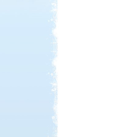
Kedvezmény: 20%
Ipolykapu Kemping
Kedvezmény: 15%
Aqua Land
Kedvezmény: 10%
Strand-Holiday Balatonakali