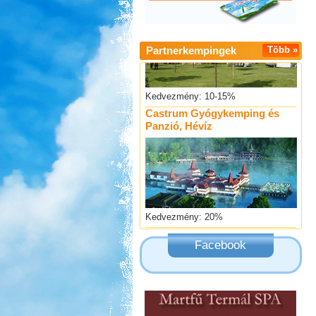
Partnerkempingek
Több »
Kedvezmény: 10-15%
Castrum Gyógykemping és
Panzió, Hévíz
Kedvezmény: 20%
Szentkút Kemping
Facebook
Kedvezmény: 20%