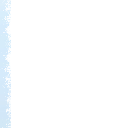
Kedvezmény: 10%
Castrum Gyógykemping és
Panzió, Hévíz
Kedvezmény: 20%
Park Strand Kemping és
Túrafalu
Kedvezmény: 20%
Sárkány Wellness és
Gyógyfürdő Kemping