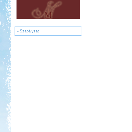
Thermál- és Strandfürdő
Kemping, Kiskőrös
» Szabályzat
Kedvezmény: 10-15%
Ipolykapu Kemping
Kedvezmény: 15%
Aqua Land