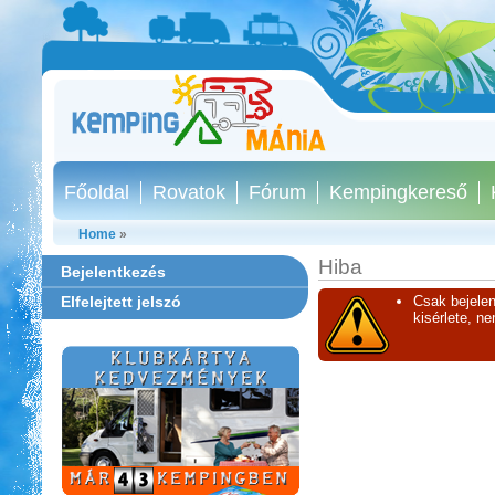
Főoldal
Rovatok
Fórum
Kempingkereső
Home
»
Hiba
Bejelentkezés
Elfelejtett jelszó
Csak bejelen
kisérlete, n
Neptun kikötő és kemping -
Tisza-tó