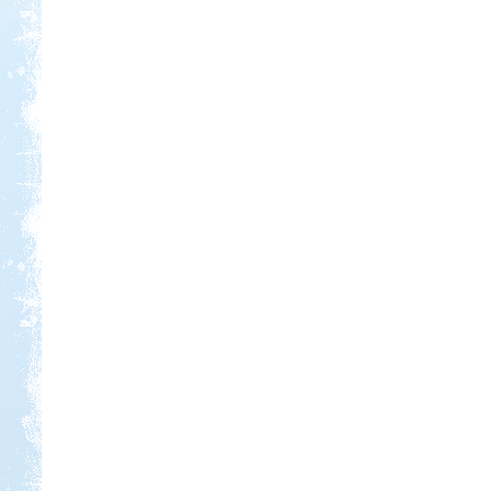
Kedvezmény: 20%
Thermál- és Strandfürdő
Kemping, Kiskőrös
Kedvezmény: 10-15%
Szentkút Kemping
Kedvezmény: 20%
Ipolykapu Kemping