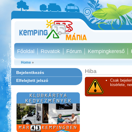
Főoldal
Rovatok
Fórum
Kempingkereső
Home
»
Hiba
Bejelentkezés
Elfelejtett jelszó
Csak bejelen
kisérlete, n
Aqua Land