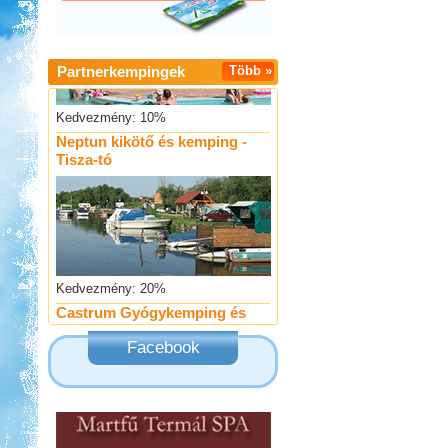
Partnerkempingek
Több »
Kedvezmény: 10%
Neptun kikötő és kemping -
Tisza-tó
Kedvezmény: 20%
Castrum Gyógykemping és
Panzió, Hévíz
Facebook