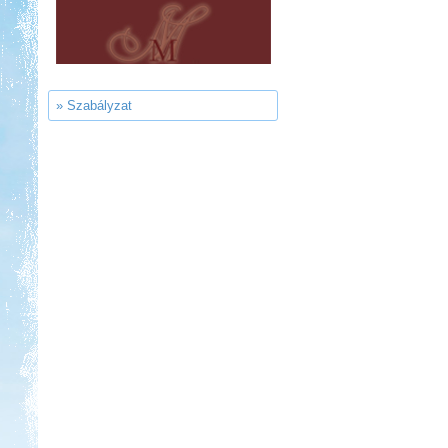
Kedvezmény: 20%
Sárkány Wellness és
Gyógyfürdő Kemping
» Szabályzat
Kedvezmény: 10%
Strand-Holiday Balatonakali
Kedvezmény: 10%
Park Strand Kemping és
Túrafalu