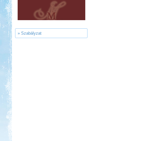
Park Strand Kemping és
Túrafalu
» Szabályzat
Kedvezmény: 20%
Strand-Holiday Balatonakali
Kedvezmény: 10%
Szentkút Kemping