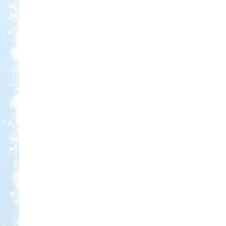
Kedvezmény: 20%
Castrum Gyógykemping és
Panzió, Hévíz
Kedvezmény: 20%
Neptun kikötő és kemping -
Tisza-tó
Kedvezmény: 20%
Thermál- és Strandfürdő
Kemping, Kiskőrös