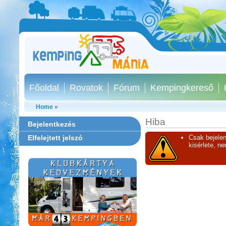
Főoldal
Rovatok
Fórum
Kempingkereső
Home
»
Hiba
Bejelentkezés
Elfelejtett jelszó
Csak bejelen
kisérlete, n
Aqua Land