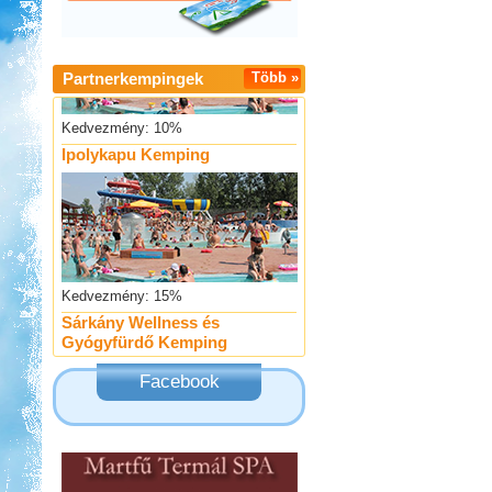
Partnerkempingek
Több »
Kedvezmény: 10%
Ipolykapu Kemping
Kedvezmény: 15%
Sárkány Wellness és
Gyógyfürdő Kemping
Facebook
Kedvezmény: 10%