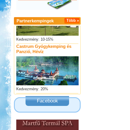
Partnerkempingek
Több »
Kedvezmény: 10-15%
Castrum Gyógykemping és
Panzió, Hévíz
Kedvezmény: 20%
Szentkút Kemping
Facebook
Kedvezmény: 20%