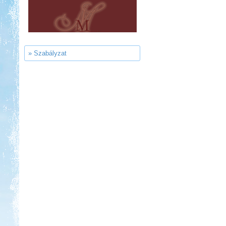
Sárkány Wellness és
Gyógyfürdő Kemping
» Szabályzat
Kedvezmény: 10%
Park Strand Kemping és
Túrafalu
Kedvezmény: 20%
Neptun kikötő és kemping -
Tisza-tó