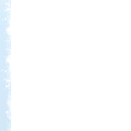
Kedvezmény: 20%
Ipolykapu Kemping
Kedvezmény: 15%
Aqua Land
Kedvezmény: 10%
Strand-Holiday Balatonakali