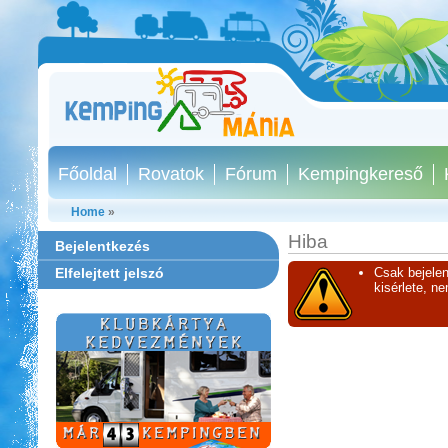
Főoldal
Rovatok
Fórum
Kempingkereső
Home
»
Hiba
Bejelentkezés
Elfelejtett jelszó
Csak bejelen
kisérlete, n
Thermál- és Strandfürdő
Kemping, Kiskőrös