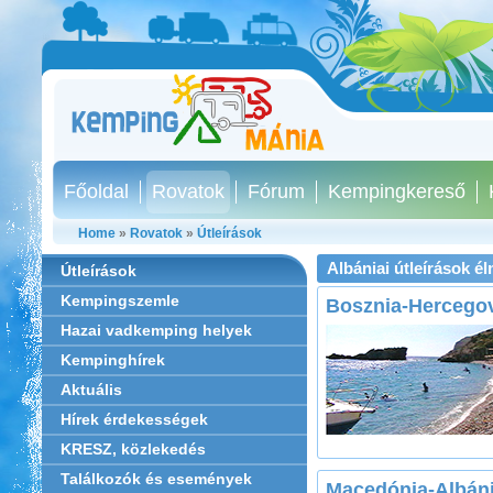
Főoldal
Rovatok
Fórum
Kempingkereső
Home
»
Rovatok
»
Útleírások
Albániai útleírások 
Útleírások
Kempingszemle
Bosznia-Hercegov
Hazai vadkemping helyek
Kempinghírek
Aktuális
Hírek érdekességek
KRESZ, közlekedés
Találkozók és események
Macedónia-Albán