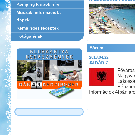
Kemping klubok hírei
Műszaki információk /
tippek
Kempinges receptek
Fotógalériák
Fórum
2013.04.22.
Albánia
Főváros:
Nagyvár
Lakosság
Pénznem
Információk Albániáró