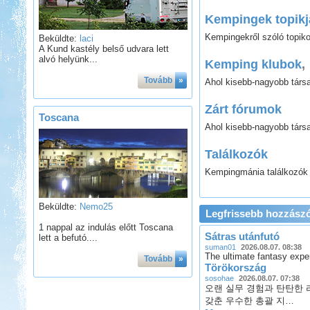
Kempingek topikj
Kempingekről szóló topiko
Beküldte:
laci
A Kund kastély belső udvara lett
alvó helyünk...
Kemping klubok
,
Tovább
»
Ahol kisebb-nagyobb társa
Zárt fórumok
Toscana
Ahol kisebb-nagyobb társa
Találkozók
Kempingmánia találkozók t
Beküldte:
Nemo25
Legfrissebb hozzász
1 nappal az indulás előtt Toscana
Sátras utánfutó
lett a befutó....
suman01
2026.08.07. 08:38
The ultimate fantasy exp
Tovább
»
Törökország
sosohae
2026.08.07. 07:38
오랜 실무 경험과 탄탄한
갖춘 우수한 총괄 지…