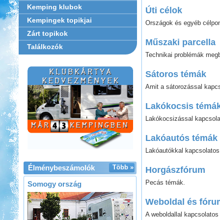
Kemping klubok
Úti célok
Kempingek topikjai
Országok és egyéb célpon
Zárt topikok
Műszaki parcella
Találkozók
Technikai problémák meg
Sátoros témák
Amit a sátorozással kapc
Lakókocsis témá
Lakókocsizással kapcsola
Lakóautós témák
Lakóautókkal kapcsolatos
Élménybeszámolók
Több »
Horgászfórum
Pecás témák.
Somogy ország
Weboldal és fóru
A weboldallal kapcsolatos