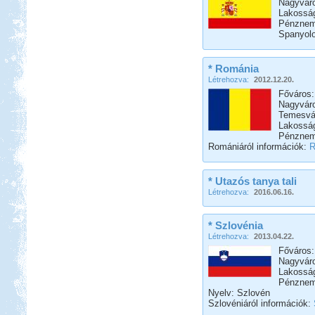
Nagyváro
Lakosság
Pénznem
Spanyolo
* Románia
Létrehozva:
2012.12.20.
Főváros:
Nagyvár
Temesvár
Lakosság
Pénznem:
Romániáról információk:
R
* Utazós tanya tali
Létrehozva:
2016.06.16.
* Szlovénia
Létrehozva:
2013.04.22.
Főváros:
Nagyváro
Lakosság
Pénznem
Nyelv: Szlovén
Szlovéniáról információk: