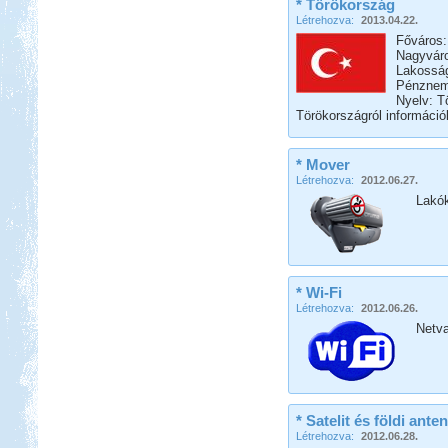
* Törökország
Létrehozva:
2013.04.22.
Főváros:
Nagyváro
Lakosság
Pénznem:
Nyelv: T
Törökországról informáci
* Mover
Létrehozva:
2012.06.27.
Lakó
* Wi-Fi
Létrehozva:
2012.06.26.
Netva
* Satelit és földi ante
Létrehozva:
2012.06.28.