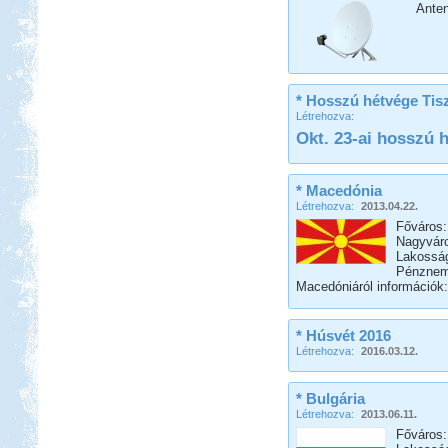
Anten
* Hosszú hétvége Tis
Létrehozva:
Okt. 23-ai hosszú 
* Macedónia
Létrehozva:
2013.04.22.
Főváros:
Nagyváro
Lakosság
Pénznem:
Macedóniáról információk
* Húsvét 2016
Létrehozva:
2016.03.12.
* Bulgária
Létrehozva:
2013.06.11.
Főváros: