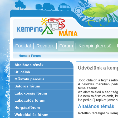
Főoldal
Rovatok
Fórum
Kempingkereső
Home
»
Fórum
Általános témák
Üdvözlünk a kem
Úti célok
Műszaki parcella
Jobb oldalon a legfrisseb
A baloldali menüben pedi
Sátoros fórum
téma szerint.
Az alatt találod a segítsé
Lakókocsis fórum
Ha nem találsz valamit, k
Ha pedig új topikot javas
Lakóautós fórum
Általános témák
Horgászfórum
Kötetlen társalgások kem
Weboldal és fórum