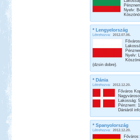
Lakosság
Pénznem
Nyelv: B
Köszönöm
* Lengyelország
Létrehozva:
2012.07.06.
Főváros
Lakossá
Pénznem
Nyelv: 
Köszönö
(dzsin dobre).
* Dánia
Létrehozva:
2012.12.20.
Főváros Ko
Nagyvárosok
Lakosság: 5
Pénznem: 1
Dániáról in
* Spanyolország
Létrehozva:
2012.12.20.
Főváros: