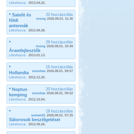
Létrehozva:
2013.04.22.
* Satelit és
20 hozzászólás
toong
2026.08.01. 11:36
földi
antennák
Létrehozva:
2012.06.28.
*
29 hozzászólás
toong
2026.08.01. 10:49
Áramfejlesztők
Létrehozva:
2013.01.13.
*
16 hozzászólás
sosohae
2026.08.01. 09:57
Hollandia
Létrehozva:
2012.12.20.
* Neptun
20 hozzászólás
sosohae
2026.08.01. 09:52
kemping
Létrehozva:
2012.10.04.
*
19 hozzászólás
suman01
2026.08.01. 07:25
Sátorosok beszélgetései
Létrehozva:
2012.06.26.