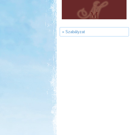
Szentkút Kemping
» Szabályzat
Kedvezmény: 20%
Strand-Holiday Balatonakali
Kedvezmény: 10%
Sárkány Wellness és
Gyógyfürdő Kemping