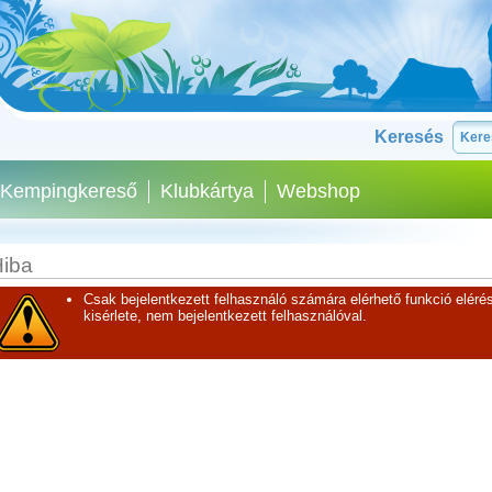
Keresés
Kempingkereső
Klubkártya
Webshop
iba
Csak bejelentkezett felhasználó számára elérhető funkció elérés
kisérlete, nem bejelentkezett felhasználóval.