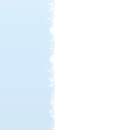
Kedvezmény: 10%
Park Strand Kemping és
Túrafalu
Kedvezmény: 20%
Aqua Land
Kedvezmény: 10%
Thermál- és Strandfürdő
Kemping, Kiskőrös