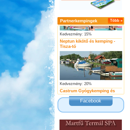
Partnerkempingek
Több »
Kedvezmény: 15%
Neptun kikötő és kemping -
Tisza-tó
Kedvezmény: 20%
Castrum Gyógykemping és
Panzió, Hévíz
Facebook
Kedvezmény: 20%