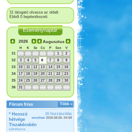
31 látogató olvassa az oldalt.
Ebből 0 bejelentkezett.
Eseménynaptár
Augusztus
H
K
Sz
Cs
P
Szo
V
31
1
2
32
3
4
5
6
7
8
9
33
10
11
12
13
14
15
16
34
17
18
19
20
21
22
23
35
24
25
26
27
28
29
30
36
31
Fórum friss
Több »
* Hosszú
16 hozzászólás
sosohae
2026.08.06. 04:08
hétvége
Tiszakécskén
Létrehozva: