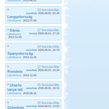
Létrehozva:
2013.06.11.
*
13 hozzászólás
sosohae
2026.08.02. 02:39
Lengyelország
Létrehozva:
2012.07.06.
* Dánia
12 hozzászólás
toong
2026.08.01. 17:18
Létrehozva:
2012.12.20.
*
14 hozzászólás
sosohae
2026.08.01. 16:33
Spanyolország
Létrehozva:
2012.12.20.
*
12 hozzászólás
sosohae
2026.08.01. 16:04
Románia
Létrehozva:
2012.12.20.
* Utazós
15 hozzászólás
sosohae
2026.08.01. 15:31
tanya tali
Létrehozva:
2016.06.16.
*
15 hozzászólás
sosohae
2026.08.01. 13:52
Szlovénia