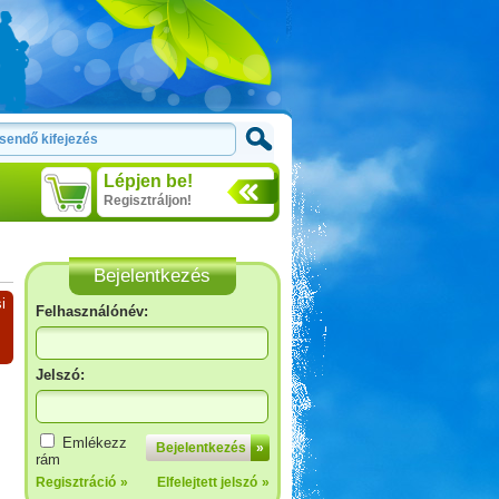
Lépjen be!
Regisztráljon!
Bejelentkezés
i
Felhasználónév:
Jelszó:
Emlékezz
Bejelentkezés
»
rám
Regisztráció
»
Elfelejtett jelszó
»