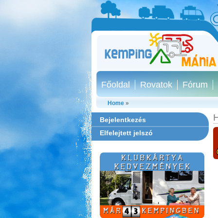
Főoldal
Rovatok
Fórum
Home
»
H
Bejelentkezés
Elfelejtett jelszó
Ipolykapu Kemping