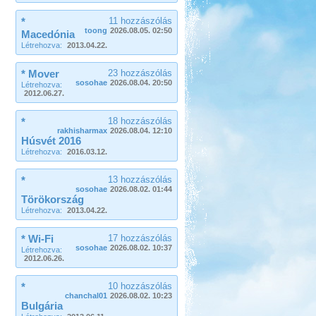
*
11 hozzászólás
toong
2026.08.05. 02:50
Macedónia
Létrehozva:
2013.04.22.
* Mover
23 hozzászólás
sosohae
2026.08.04. 20:50
Létrehozva:
2012.06.27.
*
18 hozzászólás
rakhisharmax
2026.08.04. 12:10
Húsvét 2016
Létrehozva:
2016.03.12.
*
13 hozzászólás
sosohae
2026.08.02. 01:44
Törökország
Létrehozva:
2013.04.22.
* Wi-Fi
17 hozzászólás
sosohae
2026.08.02. 10:37
Létrehozva:
2012.06.26.
*
10 hozzászólás
chanchal01
2026.08.02. 10:23
Bulgária