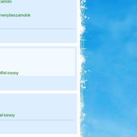
szamolo
-elmenybeszamolok
ffel-torony
el-torony