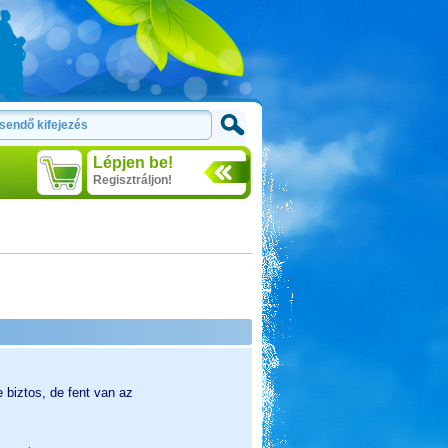
Lépjen be!
Regisztráljon!
biztos, de fent van az