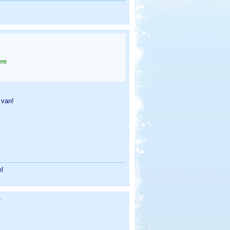
ere
 van!
n!
e