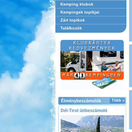
Kemping klubok
Kempingek topikjai
Zárt topikok
Találkozók
Élménybeszámolók
Több »
Dél-Tirol útibeszámoló