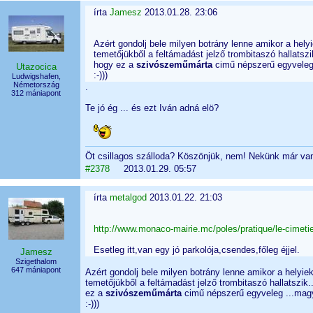
írta
Jamesz
2013.01.28. 23:06
Azért gondolj bele milyen botrány lenne amikor a helyi
temetőjükből a feltámadást jelző trombitaszó hallatszik
hogy ez a
szivószeműmárta
cimű népszerű egyveleg 
Utazocica
:-)))
Ludwigshafen,
Németország
.
312 mániapont
Te jó ég ... és ezt Iván adná elö?
Öt csillagos szálloda? Köszönjük, nem! Nekünk már va
#2378
2013.01.29. 05:57
írta
metalgod
2013.01.22. 21:03
http://www.monaco-mairie.mc/poles/pratique/le-cimeti
Esetleg itt,van egy jó parkolója,csendes,főleg éjjel.
Jamesz
Szigethalom
647 mániapont
Azért gondolj bele milyen botrány lenne amikor a helyiek
temetőjükből a feltámadást jelző trombitaszó hallatszik..
ez a
szivószeműmárta
cimű népszerű egyveleg ...magya
:-)))