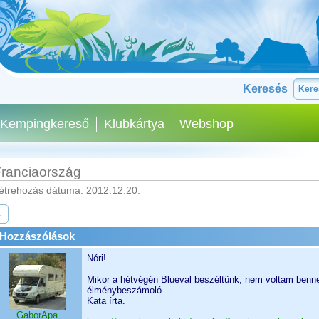
Keresés
Kempingkereső
Klubkártya
Webshop
ranciaország
étrehozás dátuma: 2012.12.20.
1
Hozzászólások
Nóri!
Mikor a hétvégén Blueval beszéltünk, nem voltam benne 
élménybeszámoló.
Kata írta.
GaborApa