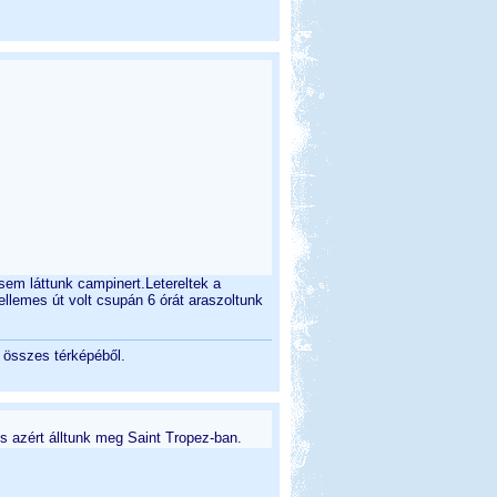
em láttunk campinert.Letereltek a
llemes út volt csupán 6 órát araszoltunk
g összes térképéből.
s azért álltunk meg Saint Tropez-ban.