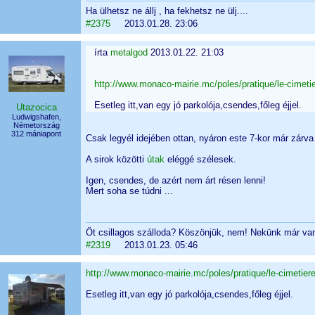
Ha ülhetsz ne állj , ha fekhetsz ne ülj....
#2375
2013.01.28. 23:06
írta
metalgod
2013.01.22. 21:03
http://www.monaco-mairie.mc/poles/pratique/le-cimeti
Esetleg itt,van egy jó parkolója,csendes,főleg éjjel.
Utazocica
Ludwigshafen,
Németország
.
312 mániapont
Csak legyél idejében ottan, nyáron este 7-kor már zárva
A sirok közötti
útak
eléggé szélesek.
Igen, csendes, de azért nem árt résen lenni!
Mert soha se túdni ...
.
Öt csillagos szálloda? Köszönjük, nem! Nekünk már va
#2319
2013.01.23. 05:46
http://www.monaco-mairie.mc/poles/pratique/le-cimetier
Esetleg itt,van egy jó parkolója,csendes,főleg éjjel.