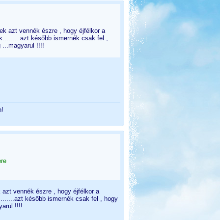
ek azt vennék észre , hogy éjfélkor a
.........azt később ismernék csak fel ,
...magyarul !!!!
n!
ere
 azt vennék észre , hogy éjfélkor a
.......azt később ismernék csak fel , hogy
rul !!!!