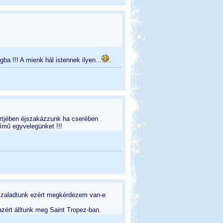
gba !!! A mienk hál istennek ilyen...
.
ertjében éjszakázzunk ha cserében
ímű egyvelegünket !!!
tszaladtunk ezért megkérdezem van-e
zért álltunk meg Saint Tropez-ban.