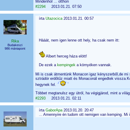
Mindenhol ... otthon
#2294
2013.01.21. 07:50
írta
Utazocica
2013.01.21. 00:57
.
Hááát, nem igen lenne ott hely, ha csak nem itt:
Rika
Budakeszi
986 mániapont
Albert herceg háza elött!
De ezek a
kempingek
a környéken vannak.
.
Mi is csak átmentünk Monacon igaz kényszerből,de mi s
sztrádór erdőtűz miatt és Monaconál engedtek vissza.Ke
hegynek fel.
Többet megtanulsz egy útról, ha végigjárod, mint a vilá
#2293
2013.01.21. 02:11
írta
GaborApa
2013.01.20. 20:47
... Amennyire én tudom ott nemigen van kemping. Mi i
.