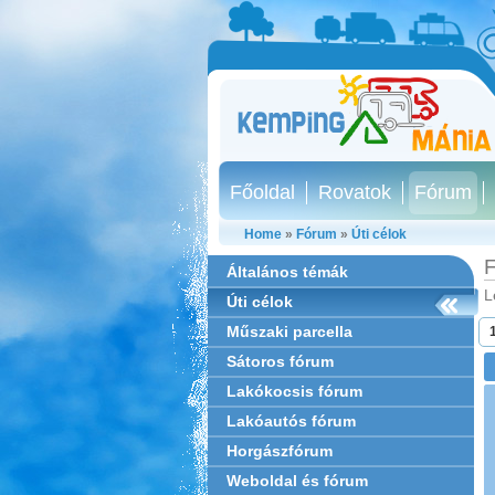
Főoldal
Rovatok
Fórum
Home
»
Fórum
»
Úti célok
F
Általános témák
L
Úti célok
Műszaki parcella
Sátoros fórum
Lakókocsis fórum
Lakóautós fórum
Horgászfórum
Weboldal és fórum