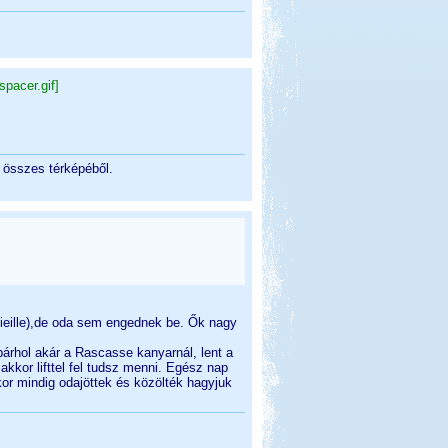
pacer.gif]
g összes térképéből.
vieille),de oda sem engednek be. Ők nagy
árhol akár a Rascasse kanyarnál, lent a
akkor lifttel fel tudsz menni. Egész nap
kor mindig odajöttek és közölték hagyjuk