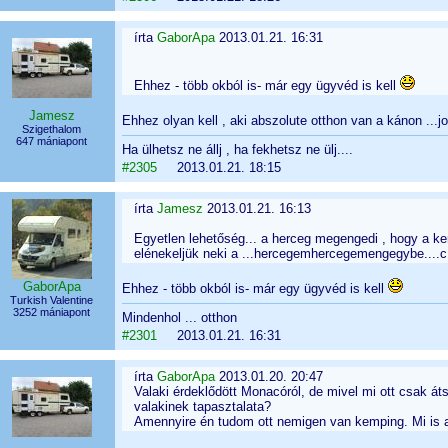
írta
GaborApa
2013.01.21. 16:31
Ehhez - több okból is- már egy ügyvéd is kell
Jamesz
Ehhez olyan kell , aki abszolute otthon van a kánon ...jo
Szigethalom
647 mániapont
Ha ülhetsz ne állj , ha fekhetsz ne ülj....
#2305
2013.01.21. 18:15
írta
Jamesz
2013.01.21. 16:13
Egyetlen lehetőség... a herceg megengedi , hogy a k
elénekeljük neki a ...hercegemhercegemengegybe....c
GaborApa
Ehhez - több okból is- már egy ügyvéd is kell
Turkish Valentine
3252 mániapont
Mindenhol ... otthon
#2301
2013.01.21. 16:31
írta
GaborApa
2013.01.20. 20:47
Valaki érdeklődött Monacóról, de mivel mi ott csak á
valakinek tapasztalata?
Amennyire én tudom ott nemigen van kemping. Mi is a