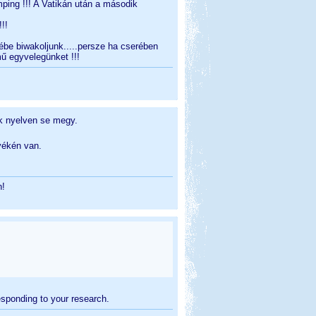
ping !!! A Vatikán után a második
!!
ébe biwakoljunk.....persze ha cserében
ű egyvelegünket !!!
ik nyelven se megy.
yékén van.
n!
sponding to your research.