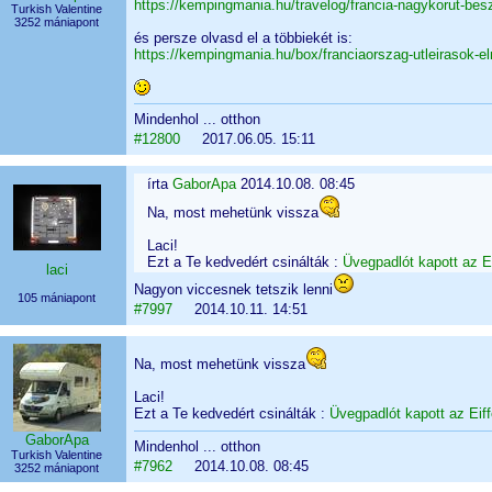
https://kempingmania.hu/travelog/francia-nagykorut-be
Turkish Valentine
3252 mániapont
és persze olvasd el a többiekét is:
https://kempingmania.hu/box/franciaorszag-utleirasok
Mindenhol ... otthon
#12800
2017.06.05. 15:11
írta
GaborApa
2014.10.08. 08:45
Na, most mehetünk vissza
Laci!
Ezt a Te kedvedért csinálták :
Üvegpadlót kapott az Ei
laci
Nagyon viccesnek tetszik lenni
105 mániapont
#7997
2014.10.11. 14:51
Na, most mehetünk vissza
Laci!
Ezt a Te kedvedért csinálták :
Üvegpadlót kapott az Eiff
GaborApa
Mindenhol ... otthon
Turkish Valentine
#7962
2014.10.08. 08:45
3252 mániapont