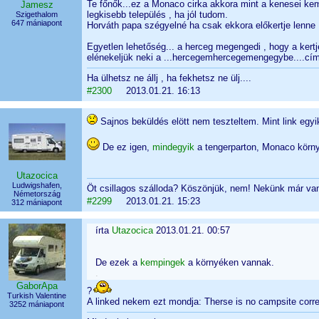
Te főnők...ez a Monaco cirka akkora mint a kenesei kem
Jamesz
legkisebb település , ha jól tudom.
Szigethalom
647 mániapont
Horváth papa szégyelné ha csak ekkora előkertje lenne !
Egyetlen lehetőség... a herceg megengedi , hogy a kertj
elénekeljük neki a ...hercegemhercegemengegybe....cím
Ha ülhetsz ne állj , ha fekhetsz ne ülj....
#2300
2013.01.21. 16:13
Sajnos beküldés elött nem teszteltem. Mint link egy
De ez igen,
mindegyik
a tengerparton, Monaco körn
Utazocica
Ludwigshafen,
Öt csillagos szálloda? Köszönjük, nem! Nekünk már va
Németország
#2299
2013.01.21. 15:23
312 mániapont
írta
Utazocica
2013.01.21. 00:57
De ezek a
kempingek
a környéken vannak.
.
GaborApa
?
Turkish Valentine
A linked nekem ezt mondja: Therse is no campsite corre
3252 mániapont