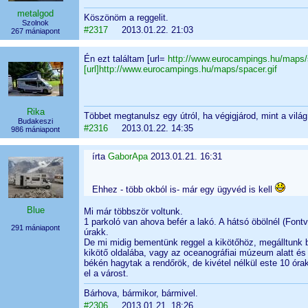
metalgod
Köszönöm a reggelit.
Szolnok
#2317
2013.01.22. 21:03
267 mániapont
Én ezt találtam [url=
http://www.eurocampings.hu/maps/s
[url]http://www.eurocampings.hu/maps/spacer.gif
Rika
Többet megtanulsz egy útról, ha végigjárod, mint a vilá
Budakeszi
#2316
2013.01.22. 14:35
986 mániapont
írta
GaborApa
2013.01.21. 16:31
Ehhez - több okból is- már egy ügyvéd is kell
Blue
Mi már többször voltunk.
1 parkoló van ahova befér a lakó. A hátsó öbölnél (Font
291 mániapont
úrakk.
De mi midig bementünk reggel a kikötőhöz, megálltunk b
kikötő oldalába, vagy az oceanográfiai múzeum alatt és 
békén hagytak a rendőrök, de kivétel nélkül este 10 óra
el a várost.
Bárhova, bármikor, bármivel.
#2306
2013.01.21. 18:26