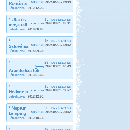
sosohae
2026.08.01. 16:04
Románia
Létrehozva:
2012.12.20.
* Utazós
15 hozzászólás
sosohae
2026.08.01. 15:31
tanya tali
Létrehozva:
2016.06.16.
*
15 hozzászólás
sosohae
2026.08.01. 13:52
Szlovénia
Létrehozva:
2013.04.22.
*
29 hozzászólás
toong
2026.08.01. 10:49
Áramfejlesztők
Létrehozva:
2013.01.13.
*
16 hozzászólás
sosohae
2026.08.01. 09:57
Hollandia
Létrehozva:
2012.12.20.
* Neptun
20 hozzászólás
sosohae
2026.08.01. 09:52
kemping
Létrehozva:
2012.10.04.
*
19 hozzászólás