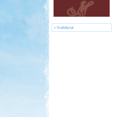
Ipolykapu Kemping
» Szabályzat
Kedvezmény: 15%
Szentkút Kemping
Kedvezmény: 20%
Aqua Land