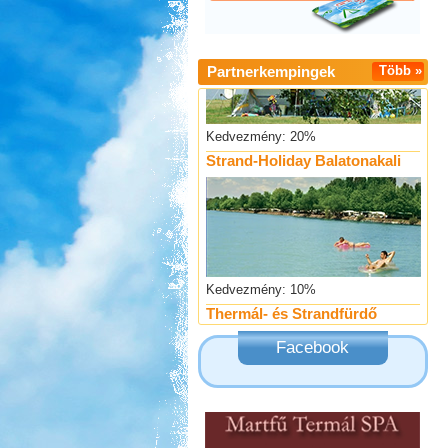
Partnerkempingek
Több »
Kedvezmény: 20%
Strand-Holiday Balatonakali
Kedvezmény: 10%
Thermál- és Strandfürdő
Kemping, Kiskőrös
Facebook
Kedvezmény: 10-15%