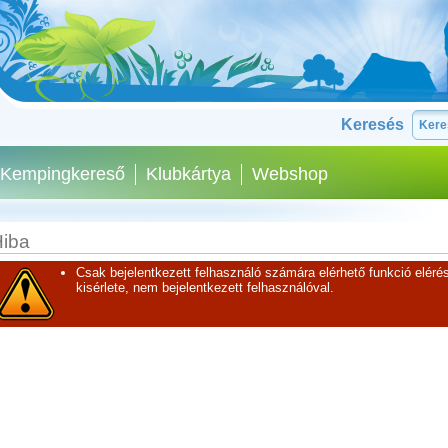
Keresés
Kempingkereső
Klubkártya
Webshop
iba
Csak bejelentkezett felhasználó számára elérhető funkció elérés
kisérlete, nem bejelentkezett felhasználóval.