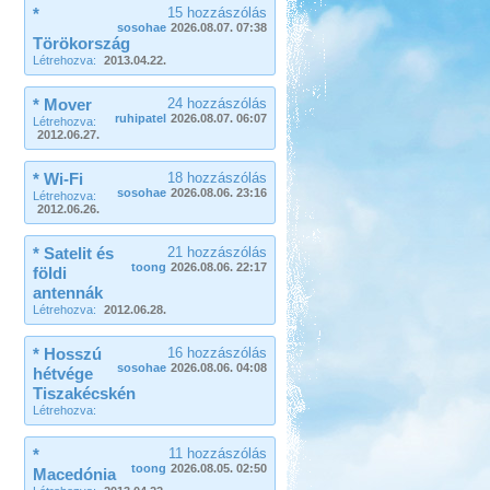
*
15 hozzászólás
sosohae
2026.08.07. 07:38
Törökország
Létrehozva:
2013.04.22.
* Mover
24 hozzászólás
ruhipatel
2026.08.07. 06:07
Létrehozva:
2012.06.27.
* Wi-Fi
18 hozzászólás
sosohae
2026.08.06. 23:16
Létrehozva:
2012.06.26.
* Satelit és
21 hozzászólás
toong
2026.08.06. 22:17
földi
antennák
Létrehozva:
2012.06.28.
* Hosszú
16 hozzászólás
sosohae
2026.08.06. 04:08
hétvége
Tiszakécskén
Létrehozva:
*
11 hozzászólás
toong
2026.08.05. 02:50
Macedónia