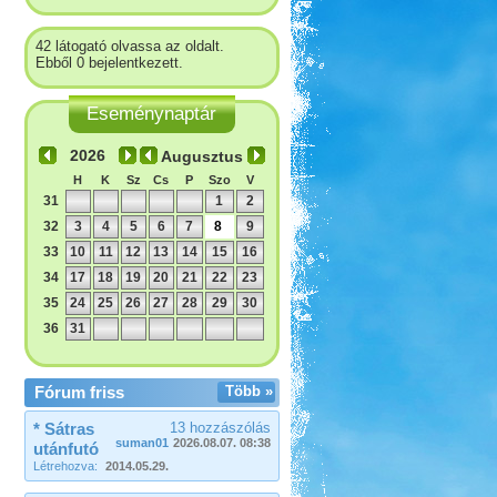
42 látogató olvassa az oldalt.
Ebből 0 bejelentkezett.
Eseménynaptár
Augusztus
H
K
Sz
Cs
P
Szo
V
31
1
2
32
3
4
5
6
7
8
9
33
10
11
12
13
14
15
16
34
17
18
19
20
21
22
23
35
24
25
26
27
28
29
30
36
31
Fórum friss
Több »
* Sátras
13 hozzászólás
suman01
2026.08.07. 08:38
utánfutó
Létrehozva:
2014.05.29.