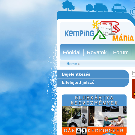
Főoldal
Rovatok
Fórum
Home
»
H
Bejelentkezés
Elfelejtett jelszó
Park Strand Kemping és
Túrafalu