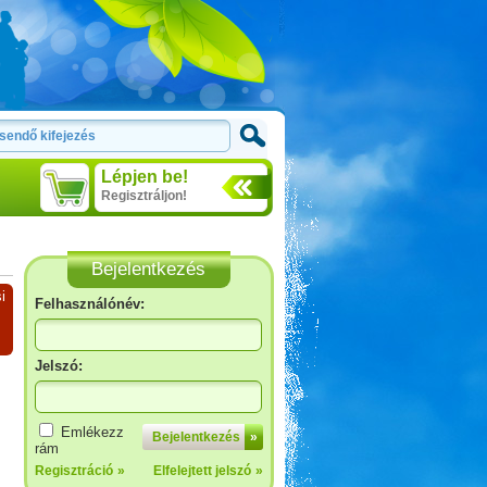
Lépjen be!
Regisztráljon!
Bejelentkezés
i
Felhasználónév:
Jelszó:
Emlékezz
Bejelentkezés
»
rám
Regisztráció
»
Elfelejtett jelszó
»