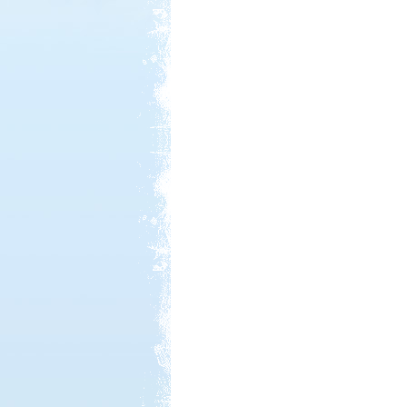
Kedvezmény: 10%
Neptun kikötő és kemping -
Tisza-tó
Kedvezmény: 20%
Castrum Gyógykemping és
Panzió, Hévíz
Kedvezmény: 20%
Sárkány Wellness és
Gyógyfürdő Kemping