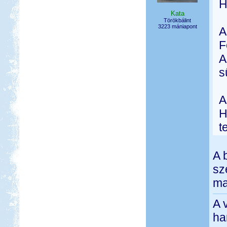
H
Kata
Törökbálint
3223 mániapont
A
F
A
s
A
H
t
A 
sz
ma
A 
ha