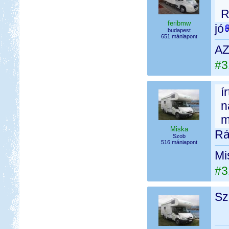
R
feribmw
jó
budapest
651 mániapont
AZ
#3
í
n
mo
Miska
Rá
Szob
516 mániapont
Mi
#3
Sz