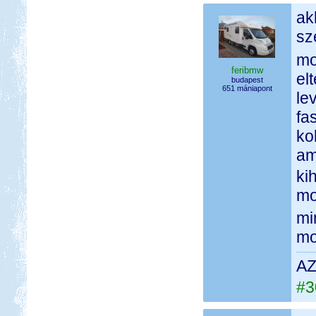
ak
sz
mo
feribmw
el
budapest
651 mániapont
le
fa
ko
am
ki
mo
mi
mog
AZ
#3