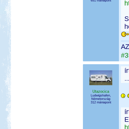
651 mániapont
h
S
h
AZ
#3
í
.
Utazocica
Ludwigshafen,
Németország
312 mániapont
í
E
h