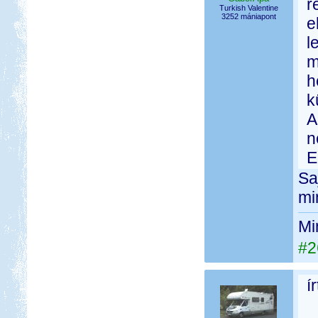
r
Turkish Valentine
3252 mániapont
e
l
m
h
k
A
n
E
Sa
mi
Mi
#2
í