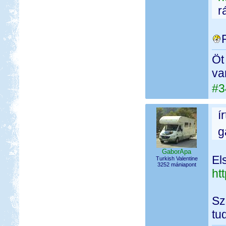
r
Öt
va
#3
í
g
GaborApa
El
Turkish Valentine
3252 mániapont
ht
Sz
tu