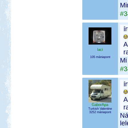
Mi
#3
í
A
laci
r
105 mániapont
Mi
#3
í
A
GaborApa
r
Turkish Valentine
3252 mániapont
Ná
le