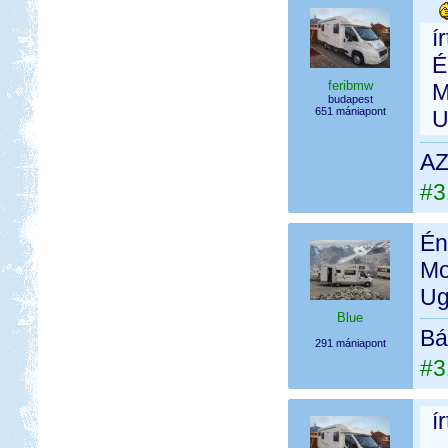
í
É
feribmw
M
budapest
651 mániapont
U
AZ
#3
Én
Mo
Ug
Blue
Bá
291 mániapont
#3
í