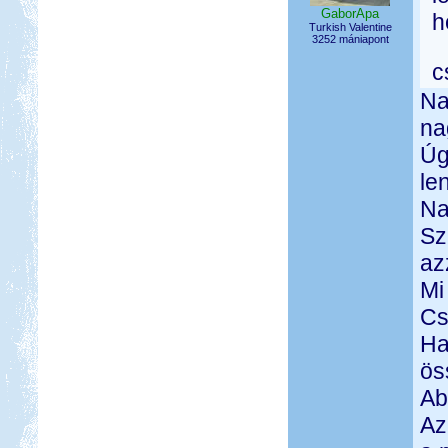
GaborApa
h
Turkish Valentine
3252 mániapont
c
Na
na
Úg
le
Na
Sz
az
Mi
Cs
Ha
ös
Ab
Az