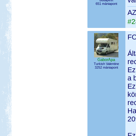
va
budapest
651 mániapont
AZ
#2
F
Ál
GaborApa
re
Turkish Valentine
3252 mániapont
Ez
a 
Ez
kö
re
Ha
20
Ez