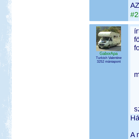
AZ
#2
í
f
f
GaborApa
Turkish Valentine
3252 mániapont
m
s
Há
A 