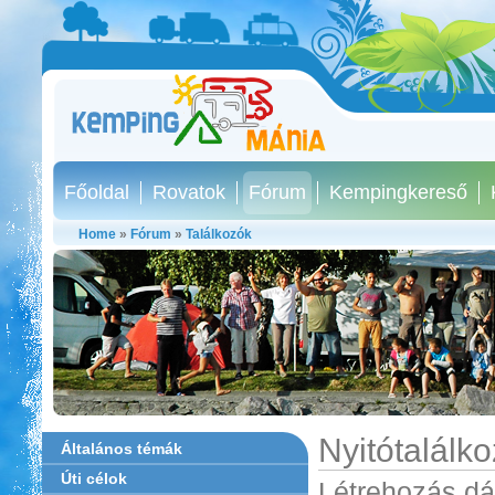
Főoldal
Rovatok
Fórum
Kempingkereső
Home
»
Fórum
»
Találkozók
Nyitótalálk
Általános témák
Úti célok
Létrehozás dá