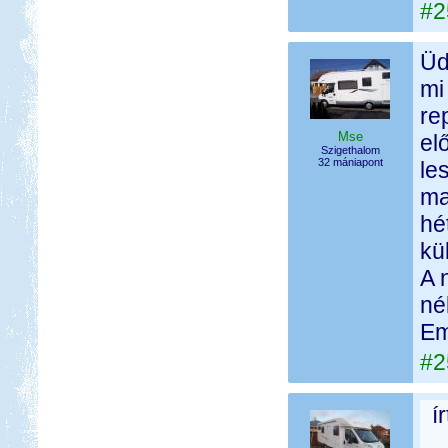
#2
Üd
mi
re
Mse
el
Szigethalom
32 mániapont
le
ma
hé
kü
A 
né
Em
#2
í