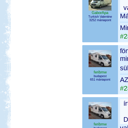
v
GaborApa
Má
Turkish Valentine
3252 mániapont
Mi
#2
fö
mi
sü
feribmw
budapest
AZ
651 mániapont
#2
í
D
feribmw