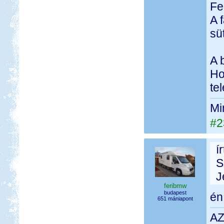
Fe
A 
sü
A 
Ho
te
Mi
#2
í
S
J
feribmw
budapest
én
651 mániapont
AZ