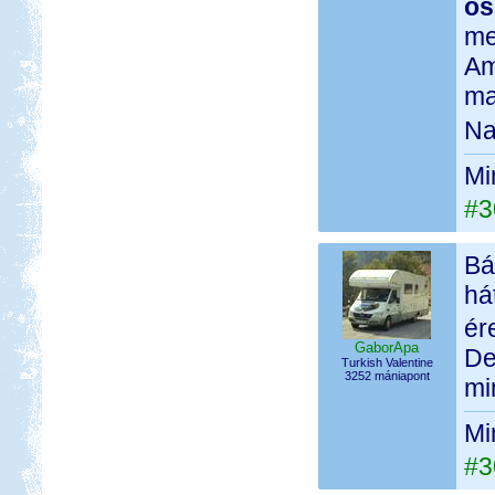
ös
me
Am
ma
Na
Mi
#3
Bá
há
ér
GaborApa
De
Turkish Valentine
3252 mániapont
mi
Mi
#3