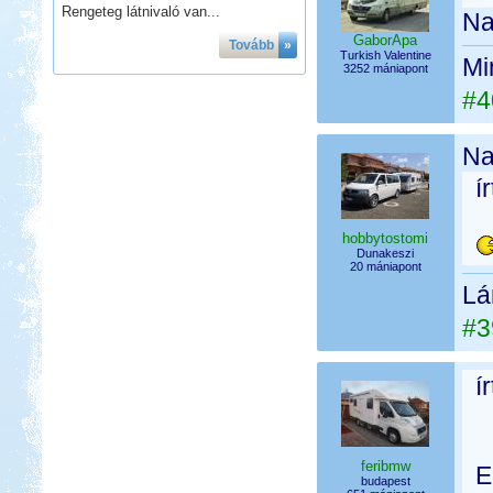
Rengeteg látnivaló van...
Na
GaborApa
Tovább
»
Turkish Valentine
Mi
3252 mániapont
#4
Na
í
hobbytostomi
Dunakeszi
20 mániapont
Lá
#3
í
feribmw
E
budapest