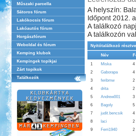
Műszaki parcella
A helyszín: Ba
Sátoros fórum
Időpont 2012. 
Lakókocsis fórum
A találkozó n
Lakóautós fórum
A találkozón val
Horgászfórum
Weboldal és fórum
Nyitótalálkozó résztv
Kemping klubok
Név
F
Kempingek topikjai
1
Miska
4
Zárt topikok
2
Gaborapa
4
Találkozók
3
feribmw
2
4
drita
2
5
Andrew001
3
6
Bagoly
5
7
judit.bencsik
4
8
laci
2
9
Ferri1940
2