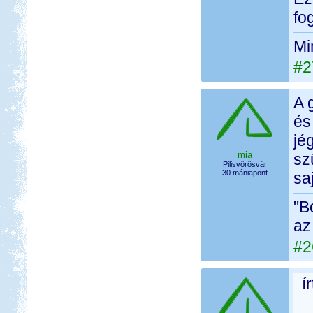
fo
Mi
#2
A 
és
jé
mia
sz
Pilisvörösvár
30 mániapont
sa
"B
az
#2
í