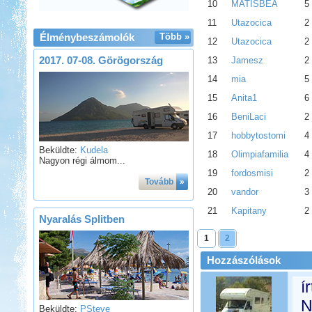
10
MATISBEA
5
11
Utazocica
2
Élménybeszámolók
Több »
12
Utazocica
2
2017. 07-08. Görögország
13
Jamesz
2
14
mia
5
15
Anita1
6
16
BeniLaci
2
17
hobbytostomi
4
Beküldte:
Kudela
18
Olimpiafamilia
4
Nagyon régi álmom...
19
fordosmisi
2
Tovább
»
20
vandor
3
21
Kapitany
2
Nyaralás Splitben
1
2
Hozzászólások
í
N
Beküldte:
PSteve