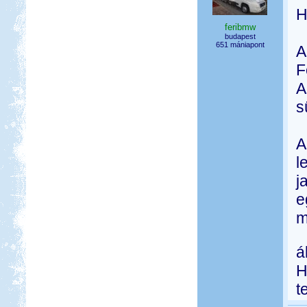
H
feribmw
budapest
651 mániapont
A
F
A
s
A
l
j
e
m
á
H
t