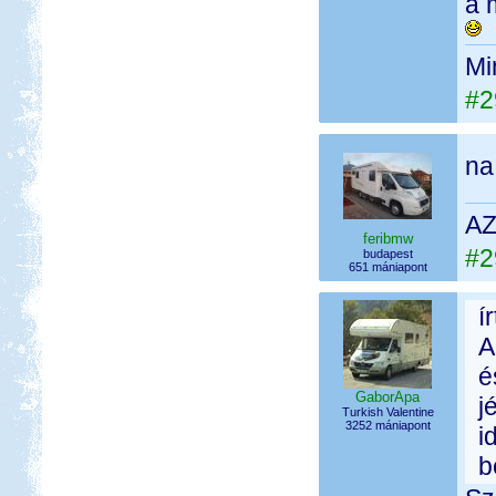
a 
Mi
#2
na
AZ
feribmw
#2
budapest
651 mániapont
í
A
é
GaborApa
j
Turkish Valentine
3252 mániapont
i
b