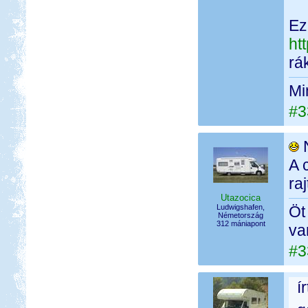
Ez
ht
rá
Mi
#3
N
A 
ra
Utazocica
Ludwigshafen,
Öt
Németország
312 mániapont
va
#3
í