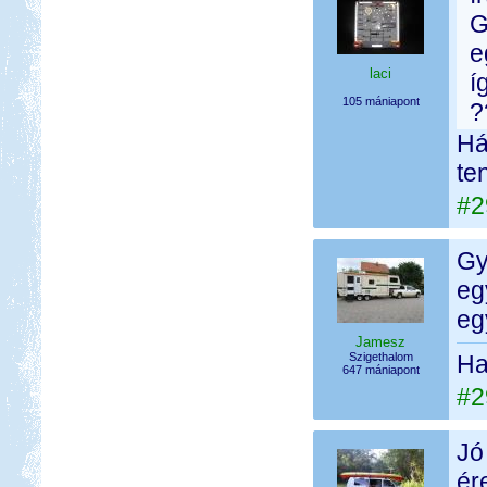
G
e
laci
í
105 mániapont
?
Há
te
#2
Gye
eg
eg
Jamesz
Szigethalom
Ha 
647 mániapont
#2
Jó
ér