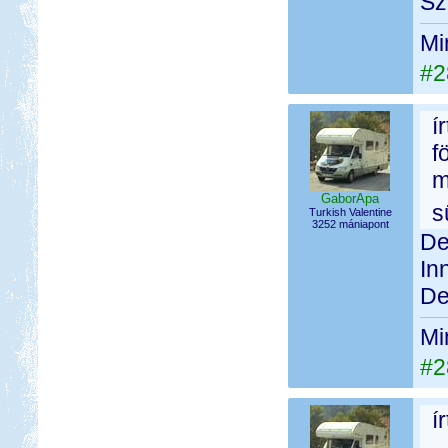
Sz
Mi
#2
í
f
m
GaborApa
s
Turkish Valentine
3252 mániapont
De
In
De
Mi
#2
í