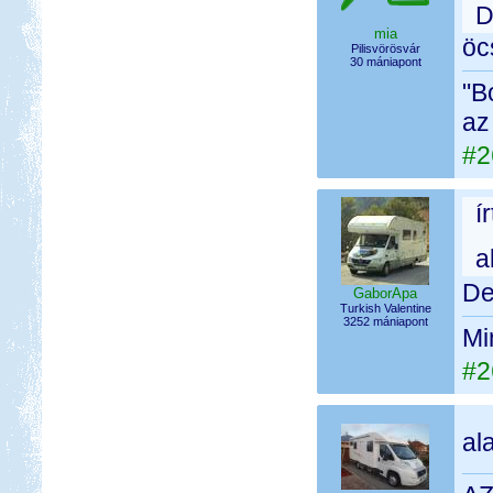
D
mia
öc
Pilisvörösvár
30 mániapont
"B
az
#2
í
a
De
GaborApa
Turkish Valentine
3252 mániapont
Mi
#2
al