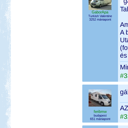
g
Ta
GaborApa
Turkish Valentine
3252 mániapont
Am
A 
Ut
(f
és
Mi
#3
gá
AZ
feribmw
#3
budapest
651 mániapont