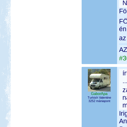
N
Fö
FÖN
én
az
AZ
#3
í
.
z
GaborApa
n
Turkish Valentine
3252 mániapont
mo
Ir
An