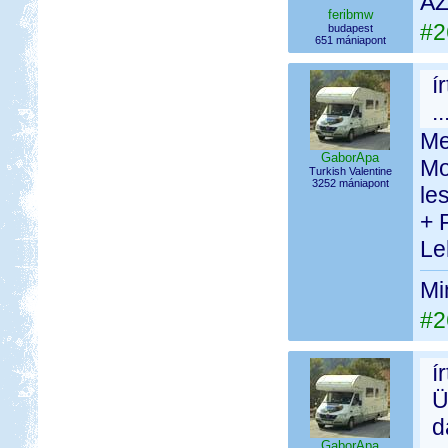
AZ
feribmw
#2
budapest
651 mániapont
í
.
Me
GaborApa
Mo
Turkish Valentine
3252 mániapont
le
+ 
Le
Mi
#2
í
Ü
d
GaborApa