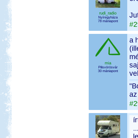
rudi_radio
Ju
Nyíregyháza
78 mániapont
#2
a 
(i
mé
mia
sa
Pilisvörösvár
30 mániapont
ve
"B
az
#2
í
.
l