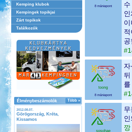
수
Kemping klubok
8 mániapont
Kempingek topikjai
인
Zárt topikok
이
Találkozók
적
공
#1
자
뒤
를
toong
#1
8 mániapont
Élménybeszámolók
Több »
무
2012.08.07.
Görögország, Kréta,
인
Kissamos
깡
sosohae