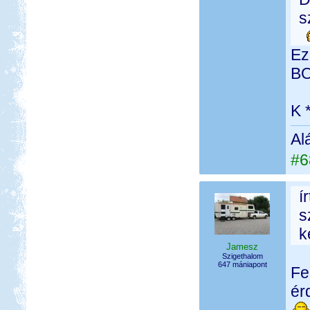
s
Ez
BO
K 
Al
#6
í
s
k
Jamesz
Szigethalom
647 mániapont
Fe
ér