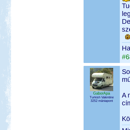
Tu
le
De
sz
Ha 
#6
So
mű
GaborApa
A 
Turkish Valentine
3252 mániapont
cí
Kö