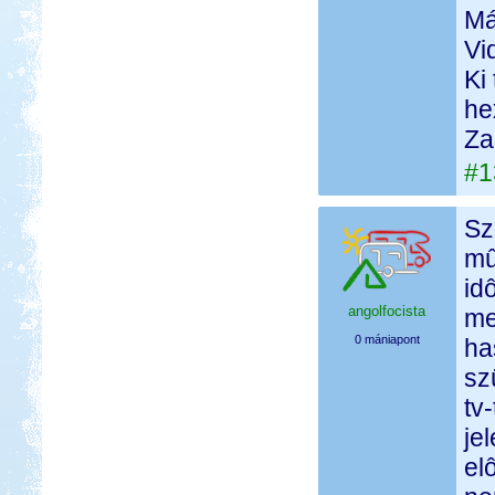
Má
Vi
Ki
he
Za
#1
Sz
mû
id
angolfocista
me
0 mániapont
ha
sz
tv
je
el