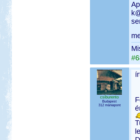
Ap
k@
se
me
Mi
#6
í
csiburento
F
Budapest
312 mániapont
é
T
l
D