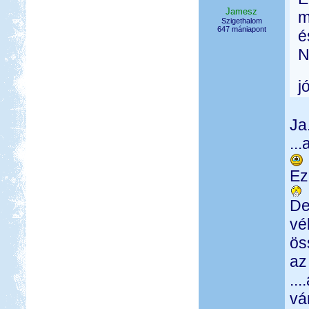
Jamesz
m
Szigethalom
647 mániapont
é
N
j
Ja
..
Ez
De
vé
ös
az
..
vá