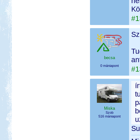
ne
Kö
#1
Sz
Tu
becsa
an
0 mániapont
#1
í
t
p
Miska
b
Szob
516 mániapont
u
Su