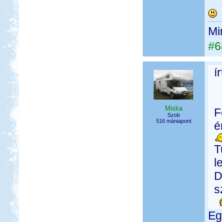
Mi
#6
í
Miska
F
Szob
516 mániapont
é
T
l
D
s
Eg