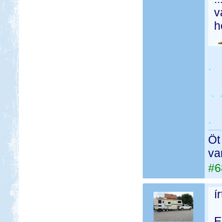
v
h
.
.
.
Öt
va
#6
í
E