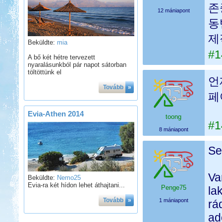
존
12 mániapont
동
제
Beküldte:
mia
#1
A bő két hétre tervezett
nyaralásunkból pár napot sátorban
töltöttünk el
언
Tovább
»
페
Evia-Athen 2014
toong
#1
8 mániapont
Se
Va
Beküldte:
Nemo25
Evia-ra két hídon lehet áthajtani...
Penge75
la
Tovább
»
1 mániapont
rá
ad