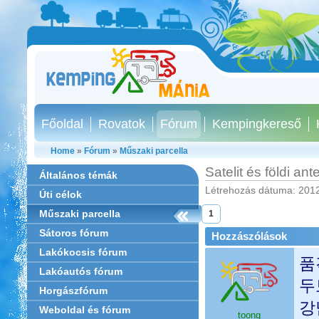
Főoldal
Rovatok
Fórum
Kempingkereső
Home
»
Fórum
»
Műszaki parcella
Satelit és földi an
Általános témák
Létrehozás dátuma: 2012
Úti célok
Műszaki parcella
1
Sátoros fórum
Hozzászólások
Lakókocsis fórum
품
Lakóautós fórum
두
Horgászfórum
강
Weboldal és fórum
toong