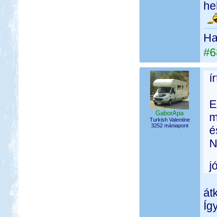
hel
Ha 
#6
í
E
GaborApa
m
Turkish Valentine
3252 mániapont
é
N
j
át
Íg