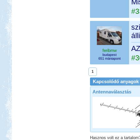
Mi
#3
sz
ál
AZ
feribmw
budapest
#3
651 mániapont
1
Kapcsolódó anyagok
Antennaválasztás
Hasznos volt ez a tartalom?