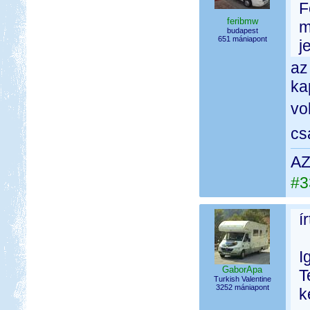
F
feribmw
m
budapest
651 mániapont
j
az
ka
vo
cs
AZ
#3
í
I
GaborApa
T
Turkish Valentine
3252 mániapont
k