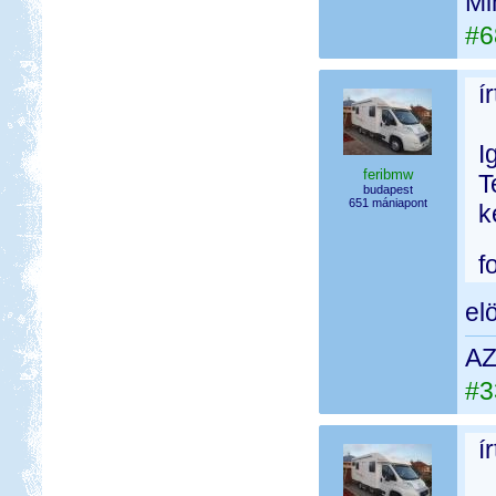
Mi
#6
í
I
feribmw
T
budapest
651 mániapont
k
f
el
AZ
#3
í