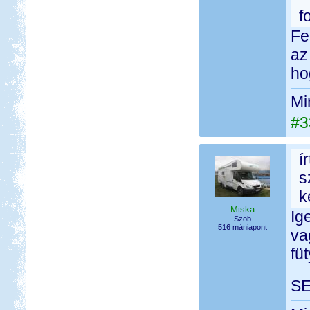
f
Fe
az
ho
Mi
#3
í
s
k
Miska
Ig
Szob
516 mániapont
va
fü
SE