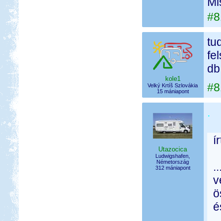
Mi
#8
tu
fe
db
kole1
#8
Velký Krtíš Szlovákia
15 mániapont
.
í
Utazocica
Ludwigshafen,
Németország
.
312 mániapont
v
ö
é
.