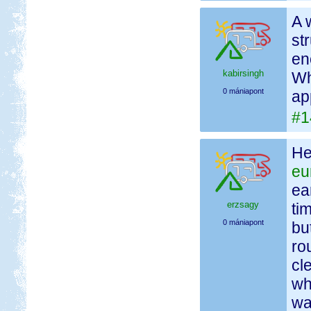
A 
st
en
kabirsingh
Wh
0 mániapont
ap
#1
He
eu
ea
erzsagy
ti
0 mániapont
bu
ro
cl
wh
wa