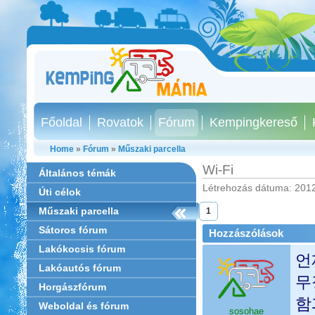
Főoldal
Rovatok
Fórum
Kempingkereső
Home
»
Fórum
»
Műszaki parcella
Wi-Fi
Általános témák
Létrehozás dátuma: 2012
Úti célok
Műszaki parcella
1
Sátoros fórum
Hozzászólások
Lakókocsis fórum
언
Lakóautós fórum
무
Horgászfórum
함
Weboldal és fórum
sosohae