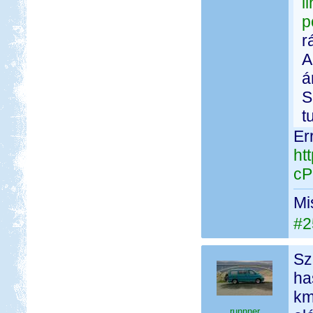
l
p
r
A
á
S
t
Er
ht
cP
Mi
#2
Sz
ha
km
runnner