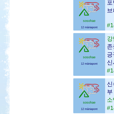
포
브
sosohae
#1
12 mániapont
강
존
긍
sosohae
신
12 mániapont
#1
신
부
소
sosohae
#1
12 mániapont