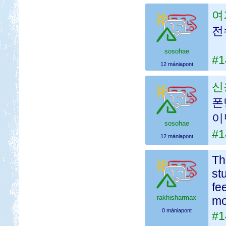
여
전
sosohae
#1
12 mániapont
신
폰
이
sosohae
#1
12 mániapont
T
st
fe
rakhisharmax
mo
0 mániapont
#1