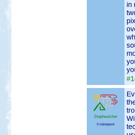
in
tw
pix
ov
wh
so
mo
yo
yo
#1
Ev
th
tr
Stepheutcher
Wi
0 mániapont
te
us