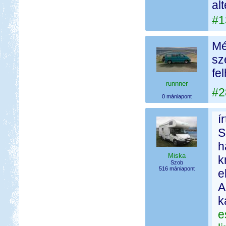
al
#1
Mé
sz
fe
runnner
#2
0 mániapont
í
S
h
Miska
k
Szob
516 mániapont
e
A
k
e