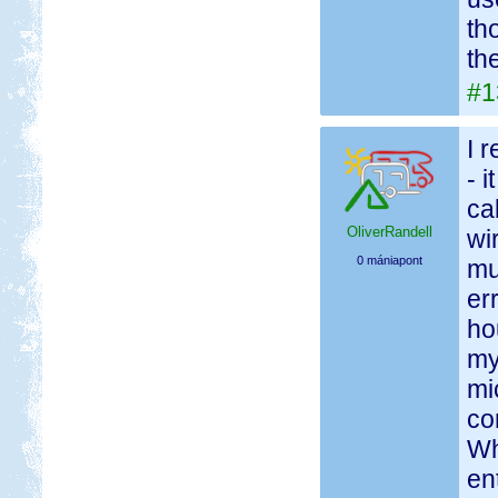
th
th
#1
I 
- 
ca
OliverRandell
wi
0 mániapont
mu
er
ho
my
mi
co
Wh
en