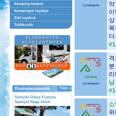
약
Kemping klubok
12 mániapont
Kempingek topikjai
이
Zárt topikok
상
Találkozók
목
다
#1
격
분
리
sosohae
남
12 mániapont
Élménybeszámolók
Több »
#1
Szlovén-Olasz-Francia-
Spanyol Nagy körút
소
위