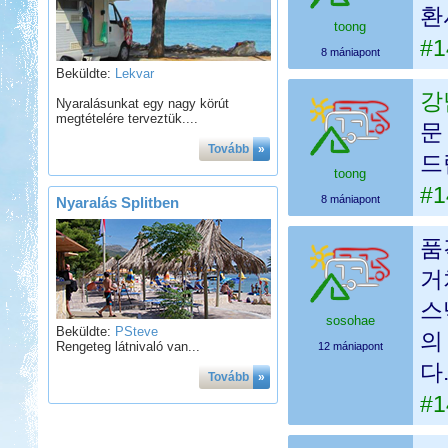
환
toong
#1
8 mániapont
Beküldte:
Lekvar
강
Nyaralásunkat egy nagy körút
megtételére terveztük....
문
Tovább
»
드
toong
#1
8 mániapont
Nyaralás Splitben
품
거
스
sosohae
Beküldte:
PSteve
의
Rengeteg látnivaló van...
12 mániapont
다
Tovább
»
#1