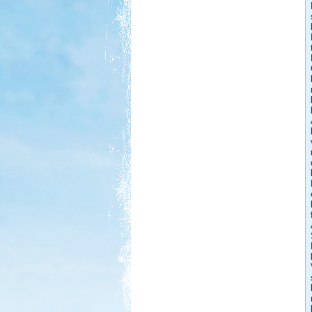
Kenya 2013
Beküldte:
Lekvar
nem lakóautós, de érdekes...
Luxemburg
Beküldte:
Wobi
Jó 30 évet kellet várnunk, hogy újból
eljussunk ide.
Erdélyi körutazás