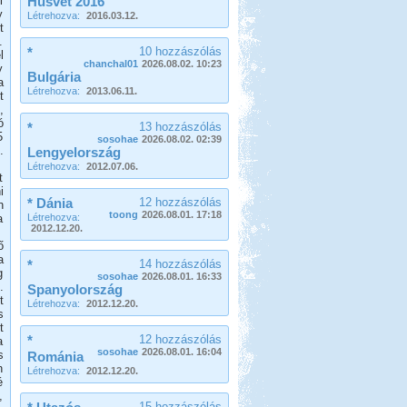
l
Húsvét 2016
y
Létrehozva:
2016.03.12.
t
.
*
10 hozzászólás
l
chanchal01
2026.08.02. 10:23
y
Bulgária
a
Létrehozva:
2013.06.11.
t
,
ó
*
13 hozzászólás
5
sosohae
2026.08.02. 02:39
.
Lengyelország
Létrehozva:
2012.07.06.
t
i
* Dánia
12 hozzászólás
n
toong
2026.08.01. 17:18
a
Létrehozva:
2012.12.20.
ő
a
*
14 hozzászólás
g
sosohae
2026.08.01. 16:33
.
Spanyolország
t
Létrehozva:
2012.12.20.
s
t
*
12 hozzászólás
a
sosohae
2026.08.01. 16:04
s
Románia
n
Létrehozva:
2012.12.20.
é
,
15 hozzászólás