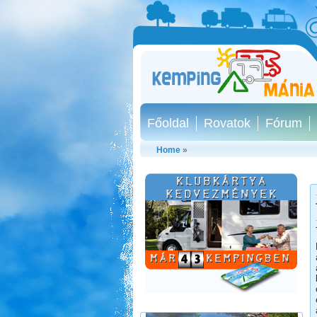
Főoldal
Rovatok
Fórum
Home
»
Kilenc hét lakóautóval
Norvégiában
Beküldte:
Okrauss