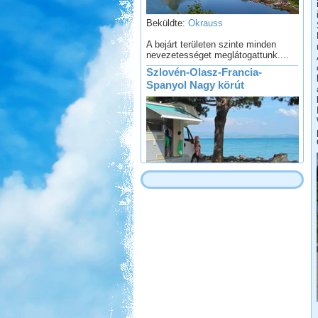
A bejárt területen szinte minden
nevezetességet meglátogattunk....
Szlovén-Olasz-Francia-
Spanyol Nagy körút
Beküldte:
Lekvar
Nyaralásunkat egy nagy körút
megtételére terveztük....
Kenyában is Kempingeznek
Beküldte:
Lekvar
a sátorozás, az menő...