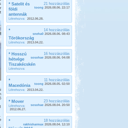
s
* Satelit és
21 hozzászólás
r
toong
2026.08.06. 22:17
földi
t
antennák
Létrehozva:
2012.06.28.
*
14 hozzászólás
sneha0
2026.08.06. 08:43
Törökország
Létrehozva:
2013.04.22.
* Hosszú
16 hozzászólás
sosohae
2026.08.06. 04:08
hétvége
Tiszakécskén
Létrehozva:
*
11 hozzászólás
toong
2026.08.05. 02:50
Macedónia
i
Létrehozva:
2013.04.22.
n
ő
* Mover
23 hozzászólás
sosohae
2026.08.04. 20:50
Létrehozva:
l
2012.06.27.
.
e
*
18 hozzászólás
.
rakhisharmax
2026.08.04. 12:10