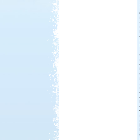
Beküldte:
GaborApa
Ha egyszer már jártál ott, bármikor
elmész újra.
Somogy ország
Beküldte:
laci
A Kund kastély belső udvara lett
alvó helyünk...
Francia Nagykörút
Beküldte:
Kata