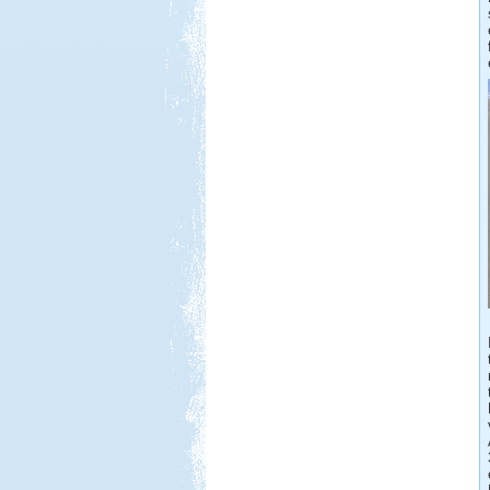
Három hetes felderítő út
Franciaországban
Dél-Olaszország, Tropea,
Camping Marina del Convento
Beküldte:
mia
Egy-két furcsaságtól eltekintve
elégedettek voltunk...
Nyírség-Bereg 2012
szeptember
Beküldte:
Nemo25