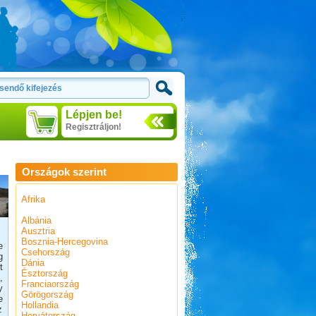
Lépjen be!
Regisztráljon!
Országok szerint
Afrika
Albánia
Ausztria
Bosznia-Hercegovina
e
Csehország
g
Dánia
t
Észtország
,
Franciaország
y
Görögország
e
Hollandia
z
Horvátország