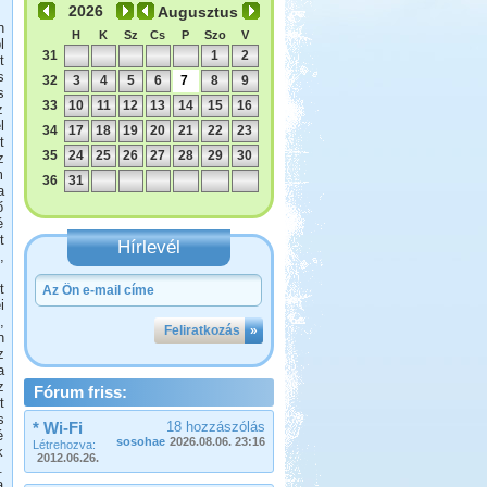
Augusztus
n
H
K
Sz
Cs
P
Szo
V
l
31
1
2
t
s
32
3
4
5
6
7
8
9
s
33
10
11
12
13
14
15
16
z
l
34
17
18
19
20
21
22
23
t
35
24
25
26
27
28
29
30
z
m
36
31
a
ő
é
t
Hírlevél
,
t
i
,
Feliratkozás
»
n
z
a
z
Fórum friss:
t
s
* Wi-Fi
18 hozzászólás
é
sosohae
2026.08.06. 23:16
Létrehozva:
k
2012.06.26.
.
a