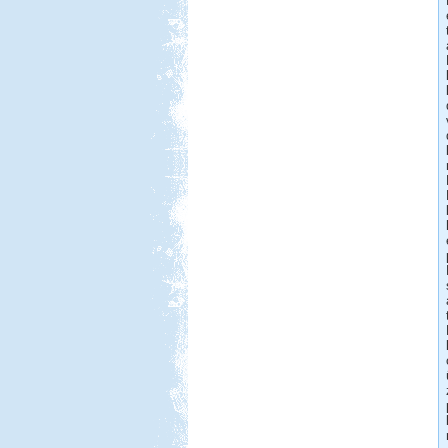
Első állomásunk a Nyíregyháza
Sóstó volt, az állatpark közvetlen
szomszédságában
Őrségi Csörgő Vendégház
Beküldte:
Piho
főszer, aszer, fenyőszer...
Olasz-Francia utazás
Beküldte:
Eva54
Világjáró nők lakóautóval...
Afrikai Mercedes Unimóka
lakóautóval