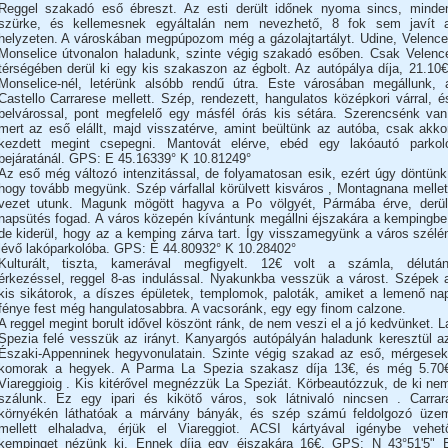
Reggel szakadó eső ébreszt. Az esti derült időnek nyoma sincs, minde
szürke, és kellemesnek egyáltalán nem nevezhető, 8 fok sem javít 
helyzeten. A városkában megpúpozom még a gázolajtartályt. Udine, Velence
Monselice útvonalon haladunk, szinte végig szakadó esőben. Csak Velenc
térségében derül ki egy kis szakaszon az égbolt. Az autópálya díja, 21.10€
Monselice-nél, letérünk alsóbb rendű útra. Este városában megállunk, 
Castello Carrarese mellett. Szép, rendezett, hangulatos középkori várral, é
belvárossal, pont megfelelő egy másfél órás kis sétára. Szerencsénk van
mert az eső elállt, majd visszatérve, amint beültünk az autóba, csak akko
kezdett megint csepegni. Mantovát elérve, ebéd egy lakóautó parkol
bejáratánál. GPS: E 45.16339° K 10.81249°
Az eső még változó intenzitással, de folyamatosan esik, ezért úgy döntünk
hogy tovább megyünk. Szép várfallal körülvett kisváros , Montagnana mellet
vezet utunk. Magunk mögött hagyva a Po völgyét, Pármába érve, derül
napsütés fogad. A város közepén kívántunk megállni éjszakára a kempingbe
de kiderül, hogy az a kemping zárva tart. Így visszamegyünk a város szélé
lévő lakóparkolóba. GPS: É 44.80932° K 10.28402°
Kulturált, tiszta, kamerával megfigyelt. 12€ volt a számla, délután
érkezéssel, reggel 8-as indulással. Nyakunkba vesszük a várost. Szépek 
kis sikátorok, a díszes épületek, templomok, paloták, amiket a lemenő na
fénye fest még hangulatosabbra. A vacsoránk, egy egy finom calzone.
A reggel megint borult idővel köszönt ránk, de nem veszi el a jó kedvünket. L
Spezia felé vesszük az irányt. Kanyargós autópályán haladunk keresztül a
Északi-Appenninek hegyvonulatain. Szinte végig szakad az eső, mérgesek
komorak a hegyek. A Parma La Spezia szakasz díja 13€, és még 5.70
Viareggioig . Kis kitérővel megnézzük La Speziát. Körbeautózzuk, de ki ne
szálunk. Ez egy ipari és kikötő város, sok látnivaló nincsen . Carrar
környékén láthatóak a márvány bányák, és szép számú feldolgozó üze
mellett elhaladva, érjük el Viareggiot. ACSI kártyával igénybe vehet
kempinget nézünk ki. Ennek díja egy éjszakára 16€. GPS: N 43°51'5" 