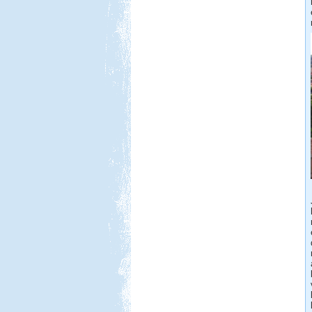
Beküldte:
Gagabi
Életem legnagyobb autós kalandja
volt...
Toscana
Beküldte:
Nemo25
1 nappal az indulás előtt Toscana
lett a befutó....
Toscana. Nagyvárosok.