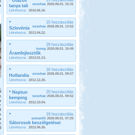
* Utazós
s
sosohae
2026.08.01. 15:31
a
tanya tali
Létrehozva:
2016.06.16.
*
15 hozzászólás
sosohae
2026.08.01. 13:52
Szlovénia
Létrehozva:
2013.04.22.
*
29 hozzászólás
toong
2026.08.01. 10:49
Áramfejlesztők
Létrehozva:
2013.01.13.
*
16 hozzászólás
sosohae
2026.08.01. 09:57
Hollandia
Létrehozva:
2012.12.20.
,
9
* Neptun
20 hozzászólás
n
sosohae
2026.08.01. 09:52
kemping
a
Létrehozva:
2012.10.04.
y
t
s
*
19 hozzászólás
a
suman01
2026.08.01. 07:25
Sátorosok beszélgetései
m
d
Létrehozva:
2012.06.26.
.