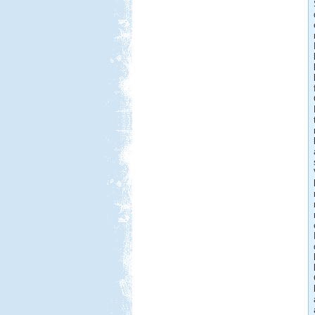
Beküldte:
Eva54
San Gimignano, Siena, Livorno,
Cecina, Pisa, Lucca, Firenze. stb.
Csehország lakókocsival
Beküldte:
Karollda
Célul tűztük ki Prágát, immár
lakókocsival...
Szigetköz Halrekesztő zárás