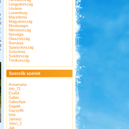
t
Lengyelország
.
Litvánia
Luxemburg
r
Macedonia
z
Magyarország
l
Montenegro
,
Németország
-
Norvégia
,
Olaszország
a
Románia
g
Spanyolország
A
Szlovénia
.
Svédország
Törökország
Szerzők szerint
Annamaria
Atti_72
Eva54
Gabec
GaborApa
Gagabi
Gazsy86
Imiii
Jamesz
Jenci_2
Juli