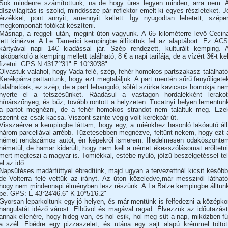
Sok mindenre számítottunk, na de hogy üres legyen minden, arra nem. 
díszvilágítás is szolid, mindössze pár reflektor emelt ki egyes részleteket. J
érzékkel, pont annyit, amennyit kellett. Így nyugodtan lehetett, szépe
megkomponált fotókat készíteni.
Másnap, a reggeli után, megint úton vagyunk. A 65 kilométerre levő Cecin
lett kinézve. A Le Tamerici kempingbe állítottuk fel az alaptábort. Ez ACS
kártyával napi 14€ kiadással jár. Szép rendezett, kulturált kemping. 
lakóparkoló a kemping mellett található, 8 € a napi tarifája, de a vízért 3€-t kel
fizetni. GPS N 4317°'31" E 10°30'38".
Olvastuk valahol, hogy Vada felé, szép, fehér homokos partszakasz található
Kerékpárra pattantunk, hogy ezt megtaláljuk. A part mentén sűrű fenyőligete
találhatóak, ez szép, de a part lehangoló, sötét szürke kavicsos homokja ne
nyerte el a tetszésünket. Ráadásul a vastagon hordalékként lerakot
hínárszőnyeg, és bűz, tovább rontott a helyzeten. Tucatnyi helyen lementün
a partot megnézni, de a fehér homokos strandot nem találtuk meg. Eze
szerint ez csak kacsa. Viszont szinte végig volt kerékpár út.
Visszaérve a kempingbe láttam, hogy egy, a miénkhez hasonló lakóautó áll
három parcellával arrébb. Tüzetesebben megnézve, feltűnt nekem, hogy ezt 
német rendszámos autót, én képekről ismerem. Illedelmesen odaköszönte
németül, de hamar kiderült, hogy nem kell a német ékesszólásomat erőltetni
mert megteszi a magyar is. Tomiékkal, estébe nyúló, jóízű beszélgetéssel tel
el az idő.
Napsütéses madárfüttyel ébredtünk, majd ugyan a tervezettnél kicsit később
de Volterra felé vettük az irányt. Az úton közeledve,már messziről látható
hogy nem mindennapi élményben lesz részünk. A La Balze kempingbe álltun
be. GPS: É 43°24'46.6" K 10°51'6.2"
Gyorsan leparkoltunk egy jó helyen, és már mentünk is felfedezni a középko
hangulatát idéző várost. Elbűvöl és magával ragad. Élvezzük az időutazást
annak ellenére, hogy hideg van, és hol esik, hol meg süt a nap, miközben fú
a szél. Ebédre egy pizzaszelet, és utána egy sajt alapú krémmel töltöt