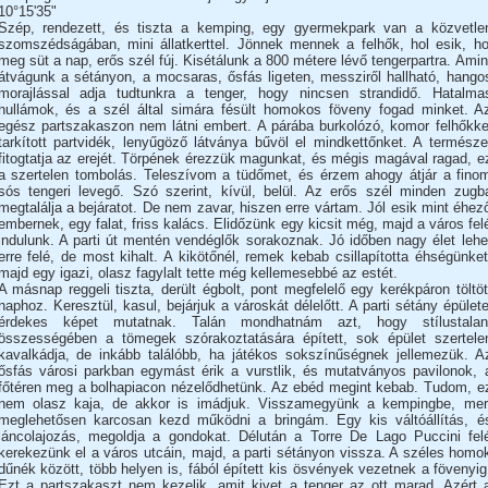
10°15'35"
Szép, rendezett, és tiszta a kemping, egy gyermekpark van a közvetle
szomszédságában, mini állatkerttel. Jönnek mennek a felhők, hol esik, ho
meg süt a nap, erős szél fúj. Kisétálunk a 800 métere lévő tengerpartra. Amin
átvágunk a sétányon, a mocsaras, ősfás ligeten, messziről hallható, hango
morajlással adja tudtunkra a tenger, hogy nincsen strandidő. Hatalma
hullámok, és a szél által simára fésült homokos föveny fogad minket. A
egész partszakaszon nem látni embert. A párába burkolózó, komor felhőkke
tarkított partvidék, lenyűgöző látványa bűvöl el mindkettőnket. A természe
fitogtatja az erejét. Törpének érezzük magunkat, és mégis magával ragad, e
a szertelen tombolás. Teleszívom a tüdőmet, és érzem ahogy átjár a fino
sós tengeri levegő. Szó szerint, kívül, belül. Az erős szél minden zugb
megtalálja a bejáratot. De nem zavar, hiszen erre vártam. Jól esik mint éhez
embernek, egy falat, friss kalács. Elidőzünk egy kicsit még, majd a város fel
indulunk. A parti út mentén vendéglők sorakoznak. Jó időben nagy élet lehe
erre felé, de most kihalt. A kikötőnél, remek kebab csillapította éhségünket
majd egy igazi, olasz fagylalt tette még kellemesebbé az estét.
A másnap reggeli tiszta, derült égbolt, pont megfelelő egy kerékpáron töltöt
naphoz. Keresztül, kasul, bejárjuk a városkát délelőtt. A parti sétány épülete
érdekes képet mutatnak. Talán mondhatnám azt, hogy stílustalan
összességében a tömegek szórakoztatására épített, sok épület szertele
kavalkádja, de inkább találóbb, ha játékos sokszínűségnek jellemezük. A
ősfás városi parkban egymást érik a vurstlik, és mutatványos pavilonok, 
főtéren meg a bolhapiacon nézelődhetünk. Az ebéd megint kebab. Tudom, e
nem olasz kaja, de akkor is imádjuk. Visszamegyünk a kempingbe, mer
meglehetősen karcosan kezd működni a bringám. Egy kis váltóállítás, é
láncolajozás, megoldja a gondokat. Délután a Torre De Lago Puccini fel
kerekezünk el a város utcáin, majd, a parti sétányon vissza. A széles homo
dűnék között, több helyen is, fából épített kis ösvények vezetnek a fövenyig
Ezt a partszakaszt nem kezelik, amit kivet a tenger az ott marad. Azért 