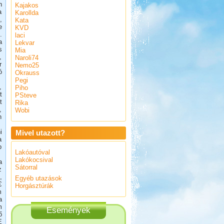
n
Kajakos
a
Karollda
,
Kata
e
KVD
.
laci
a
Lekvar
s
Mia
,
Naroli74
r
Nemo25
ó
Okrauss
Pegi
,
Piho
t
PSteve
t
Rika
,
Wobi
n
i
Mivel utazott?
a
p
Lakóautóval
Lakókocsival
a
Sátorral
z
,
Egyéb utazások
€
Horgásztúrák
m
a
m
Események
ő
E