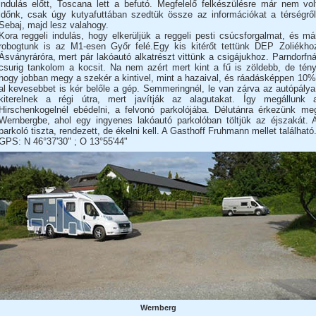
indulás előtt, Toscana lett a befutó. Megfelelő felkészülésre már nem vol
időnk, csak úgy kutyafuttában szedtük össze az információkat a térségről
Sebaj, majd lesz valahogy.
Kora reggeli indulás, hogy elkerüljük a reggeli pesti csúcsforgalmat, és má
robogtunk is az M1-esen Győr felé.Egy kis kitérőt tettünk DEP Zoliékho
Ásványráróra, mert pár lakóautó alkatrészt vittünk a csigájukhoz. Parndorfná
csurig tankolom a kocsit. Na nem azért mert kint a fű is zöldebb, de tény
hogy jobban megy a szekér a kintivel, mint a hazaival, és ráadásképpen 10%
al kevesebbet is kér belőle a gép. Semmeringnél, le van zárva az autópálya
kiterelnek a régi útra, mert javítják az alagutakat. Így megállunk 
Hirschenkogelnél ebédelni, a felvonó parkolójába. Délutánra érkezünk me
Wernbergbe, ahol egy ingyenes lakóautó parkolóban töltjük az éjszakát. 
parkoló tiszta, rendezett, de ékelni kell. A Gasthoff Fruhmann mellet található
GPS: N 46°37'30" ; O 13°55'44"
Wernberg