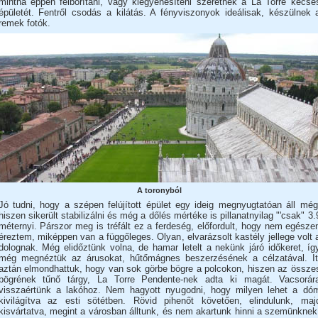
mintha éppen felborítani, vagy kiegyenesíteni szeretnék a La Torre kecse
épületét. Fentről csodás a kilátás. A fényviszonyok ideálisak, készülnek 
remek fotók.
A toronyból
Jó tudni, hogy a szépen felújított épület egy ideig megnyugtatóan áll még
hiszen sikerült stabilizálni és még a dőlés mértéke is pillanatnyilag "'csak" 3.
méternyi. Párszor meg is tréfált ez a ferdeség, előfordult, hogy nem egésze
éreztem, miképpen van a függőleges. Olyan, elvarázsolt kastély jellege volt 
dolognak. Még elidőztünk volna, de hamar letelt a nekünk járó időkeret, íg
még megnéztük az árusokat, hűtőmágnes beszerzésének a célzatával. It
aztán elmondhattuk, hogy van sok görbe bögre a polcokon, hiszen az össze
bögrének tűnő tárgy, La Torre Pendente-nek adta ki magát. Vacsorár
visszaértünk a lakóhoz. Nem hagyott nyugodni, hogy milyen lehet a dó
kivilágítva az esti sötétben. Rövid pihenőt követően, elindulunk, maj
kisvártatva, megint a városban álltunk, és nem akartunk hinni a szemünknek