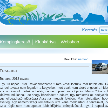
Keresés
Kempingkereső
Klubkártya
Webshop
Beküldte:
nemo25
Toscana
Toscana 2013 tavasz
Egy 10 napos, tiroli, tavaszköszöntő túrára készülődtünk már hetek óta. D
az idei tavasz nem fogadott a kegyeibe, mert csak nem akart engedni a hide
a szorításából. Teltek a hetek, de nem javult az időjárás. Május 23.-a vol
kitűzve indulásnak, de ahogy közeledett a dátum, úgy romlottak az esélyeink
egy elfogadható időjárásra Ausztria nyugati felében. Már latolgattuk, hog
esetleg, egy németországi romantikus útra kéne módosítani a terveinket, d
az a régió sem kecsegtetett jobb időjárás előrejelzéssel. Így, 1 nappal a