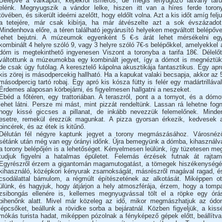
Belépve a várkapun, képekről ismerős, de mégis lenyűgöző látvány táru
elénk. Megnyugszik a vándor lelke, hiszen itt van a híres ferde toron
tövében, és sikerült ideérni azelőtt, hogy eldőlt volna. Azt a kis időt amíg felju
a tetejére, már csak kibírja, ha már átvészelte azt a sok évszázadot
Mindenhova előre, a téren található jegyárusító helyeken megváltott belépőve
lehet bejutni. A múzeumok egyenként 5 €-s árát lehet mérsékelni eg
kombinált 4 helyre szóló 9, vagy 3 helyre szóló 7€-s belépőkkel, amelyekkel 
dóm is megtekinthető ingyenesen Viszont a toronyba a tarifa 18€. Délelőt
váltottunk a múzeumokba egy kombinált jegyet, így a dómot is megnéztük
de csak úgy futólag. A keresztelő kápolna akusztikája fantasztikus. Egy apr
kis zörej is másodpercekig hallható. Ha a kapukat valaki becsapja, akkor az 
másodpercig tartó robaj. Egy apró kis kósza fütty is felér egy madártrillával
Érdemes alaposan körbejárni, és figyelmesen hallgatni a neszeket.
Ebéd a főtéren, egy trattoriában. A teraszról, pont a a tornyot, és a dómo
lehet látni. Persze mi mást, mint pizzát rendeltünk. Lassan rá lehetne fogn
hogy kissé giccses a pillanat, de inkább nevezzük felemelőnek. Minde
esetre, remekül érezzük magunkat. A pizza gyorsan érkezik, kedvesek 
pincérek, és az étek is kitűnő.
Délután fél négyre kaptunk jegyet a torony megmászásához. Városnéz
sétánk után még van egy órányi időnk. Újra bemegyünk a dómba, kihasználv
a torony belépőjén is a lehetőséget. Kényelmesen leülünk, így tüzetesen me
tudjuk figyelni a hatalmas épületet. Felemás érzések futnak át rajtam
Egyrészről érzem a gigantomán magamutogatást, a tömegek hiszékenységé
kihasználó, középkori kényurak zsarnokságát, másrészről magával ragad, é
csodálattal bámulom, a régmúlt építészetének az alkotását. Miképpen ot
ülünk, és hagyjuk, hogy átjárjon a hely atmoszférája, érzem, hogy a tomp
zsibongás ellenére is, kellemes megnyugvással tölt el a röpke egy órá
pihenőnk alatt. Mivel már közeleg az idő, mikor megmászhatjuk az ódo
lépcsőket, beállunk a rövidke sorba a bejáratnál. Közben figyeljük, a kiss
mókás turista hadat, miképpen pózolnak a fényképező gépek előtt, beállítva