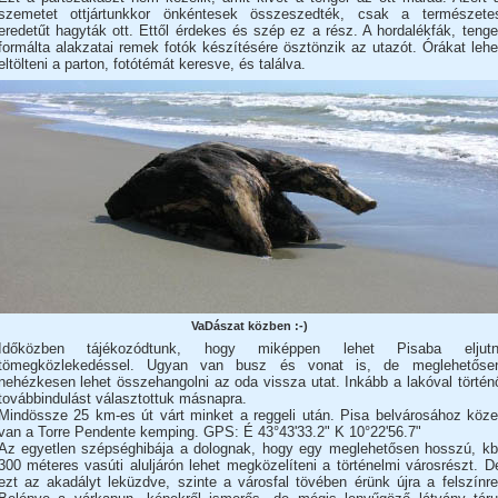
szemetet ottjártunkkor önkéntesek összeszedték, csak a természete
eredetűt hagyták ott. Ettől érdekes és szép ez a rész. A hordalékfák, tenge
formálta alakzatai remek fotók készítésére ösztönzik az utazót. Órákat lehe
eltölteni a parton, fotótémát keresve, és találva.
VaDászat közben :-)
Időközben tájékozódtunk, hogy miképpen lehet Pisaba eljutn
tömegközlekedéssel. Ugyan van busz és vonat is, de meglehetőse
nehézkesen lehet összehangolni az oda vissza utat. Inkább a lakóval történ
továbbindulást választottuk másnapra.
Mindössze 25 km-es út várt minket a reggeli után. Pisa belvárosához köze
van a Torre Pendente kemping. GPS: É 43°43'33.2" K 10°22'56.7"
Az egyetlen szépséghibája a dolognak, hogy egy meglehetősen hosszú, kb
300 méteres vasúti aluljárón lehet megközelíteni a történelmi városrészt. D
ezt az akadályt leküzdve, szinte a városfal tövében érünk újra a felszínre