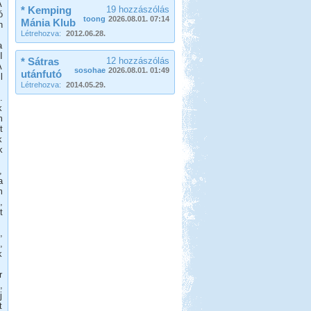
A
* Kemping
19 hozzászólás
ó
toong
2026.08.01. 07:14
Mánia Klub
n
Létrehozva:
2012.06.28.
a
I
* Sátras
12 hozzászólás
A
sosohae
2026.08.01. 01:49
utánfutó
l
Létrehozva:
2014.05.29.
.
k
m
t
k
k
,
a
m
,
t
,
,
k
r
,
j
t