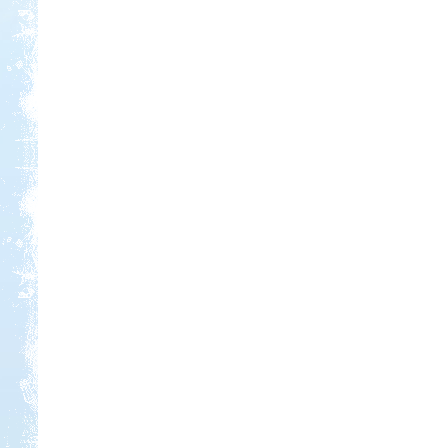
Kedvezmény: 20%
Ipolykapu Kemping
Kedvezmény: 15%
Sárkány Wellness és
Gyógyfürdő Kemping
Kedvezmény: 10%
Aqua Land