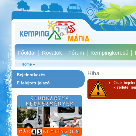
Főoldal
Rovatok
Fórum
Kempingkereső
Home
»
Hiba
Bejelentkezés
Elfelejtett jelszó
Csak bejelen
kisérlete, n
Strand-Holiday Balatonakali