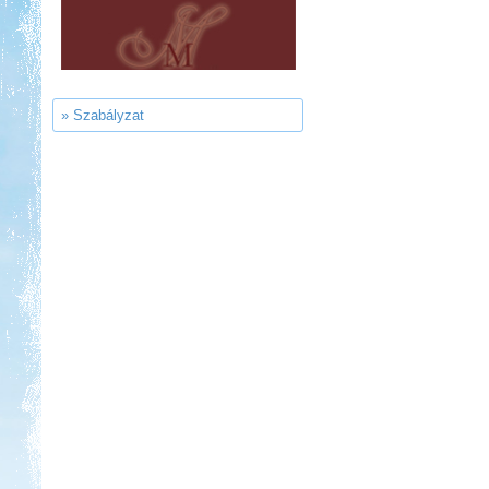
Castrum Gyógykemping és
Panzió, Hévíz
» Szabályzat
Kedvezmény: 20%
Park Strand Kemping és
Túrafalu
Kedvezmény: 20%
Neptun kikötő és kemping -
Tisza-tó