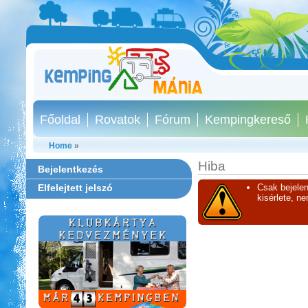
Főoldal
Rovatok
Fórum
Kempingkereső
Home
»
Hiba
Bejelentkezés
Elfelejtett jelszó
Csak bejelen
kisérlete, n
Castrum Gyógykemping és
Panzió, Hévíz