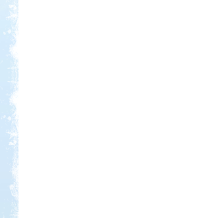
Kedvezmény: 20%
Park Strand Kemping és
Túrafalu
Kedvezmény: 20%
Sárkány Wellness és
Gyógyfürdő Kemping
Kedvezmény: 10%
Szentkút Kemping