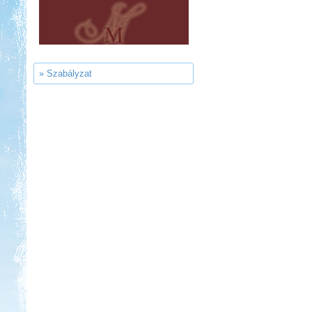
Thermál- és Strandfürdő
Kemping, Kiskőrös
» Szabályzat
Kedvezmény: 10-15%
Strand-Holiday Balatonakali
Kedvezmény: 10%
Neptun kikötő és kemping -
Tisza-tó