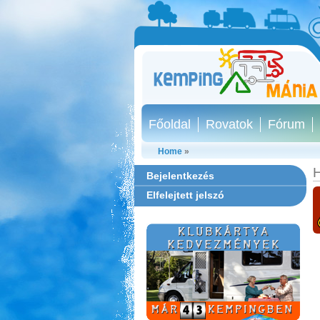
Főoldal
Rovatok
Fórum
Home
»
H
Bejelentkezés
Elfelejtett jelszó
Ipolykapu Kemping