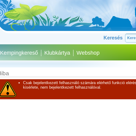
Keresés
Kempingkereső
Klubkártya
Webshop
iba
Csak bejelentkezett felhasználó számára elérhető funkció elérés
kisérlete, nem bejelentkezett felhasználóval.