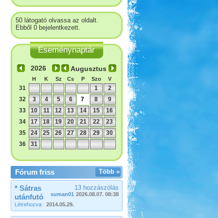
50 látogató olvassa az oldalt.
Ebből 0 bejelentkezett.
Eseménynaptár
Augusztus
H
K
Sz
Cs
P
Szo
V
31
1
2
32
3
4
5
6
7
8
9
33
10
11
12
13
14
15
16
34
17
18
19
20
21
22
23
35
24
25
26
27
28
29
30
36
31
Fórum friss
Több »
* Sátras
13 hozzászólás
suman01
2026.08.07. 08:38
utánfutó
Létrehozva:
2014.05.29.