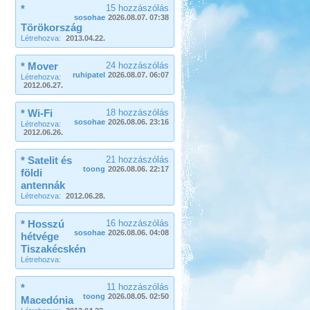
*
15 hozzászólás
sosohae
2026.08.07. 07:38
Törökország
Létrehozva:
2013.04.22.
* Mover
24 hozzászólás
ruhipatel
2026.08.07. 06:07
Létrehozva:
2012.06.27.
* Wi-Fi
18 hozzászólás
sosohae
2026.08.06. 23:16
Létrehozva:
2012.06.26.
* Satelit és
21 hozzászólás
toong
2026.08.06. 22:17
földi
antennák
Létrehozva:
2012.06.28.
* Hosszú
16 hozzászólás
sosohae
2026.08.06. 04:08
hétvége
Tiszakécskén
Létrehozva:
*
11 hozzászólás
toong
2026.08.05. 02:50
Macedónia