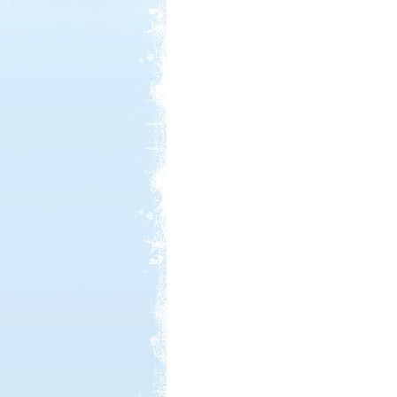
Kedvezmény: 20%
Sárkány Wellness és
Gyógyfürdő Kemping
Kedvezmény: 10%
Park Strand Kemping és
Túrafalu
Kedvezmény: 20%
Strand-Holiday Balatonakali