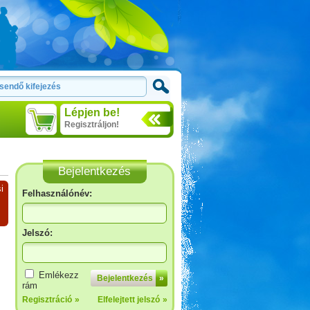
Lépjen be!
Regisztráljon!
Bejelentkezés
i
Felhasználónév:
Jelszó:
Emlékezz
Bejelentkezés
»
rám
Regisztráció
»
Elfelejtett jelszó
»