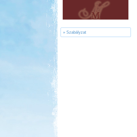
Kemping, Kiskőrös
» Szabályzat
Kedvezmény: 10-15%
Castrum Gyógykemping és
Panzió, Hévíz
Kedvezmény: 20%
Szentkút Kemping