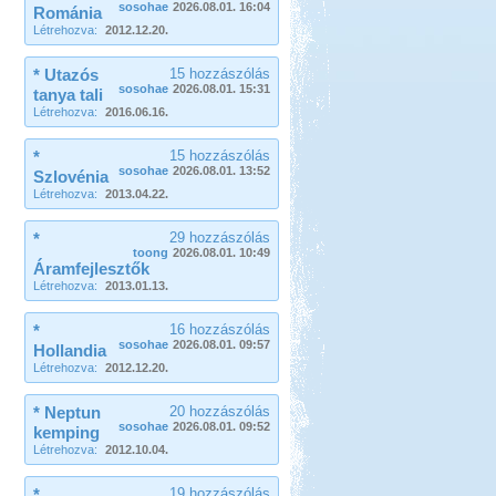
sosohae
2026.08.01. 16:04
Románia
Létrehozva:
2012.12.20.
* Utazós
15 hozzászólás
sosohae
2026.08.01. 15:31
tanya tali
Létrehozva:
2016.06.16.
*
15 hozzászólás
sosohae
2026.08.01. 13:52
Szlovénia
Létrehozva:
2013.04.22.
*
29 hozzászólás
toong
2026.08.01. 10:49
Áramfejlesztők
Létrehozva:
2013.01.13.
*
16 hozzászólás
sosohae
2026.08.01. 09:57
Hollandia
Létrehozva:
2012.12.20.
* Neptun
20 hozzászólás
sosohae
2026.08.01. 09:52
kemping
Létrehozva:
2012.10.04.
*
19 hozzászólás