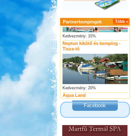
Partnerkempingek
Több »
Kedvezmény: 15%
Neptun kikötő és kemping -
Tisza-tó
Kedvezmény: 20%
Aqua Land
Facebook
Kedvezmény: 10%
Thermál- és Strandfürdő