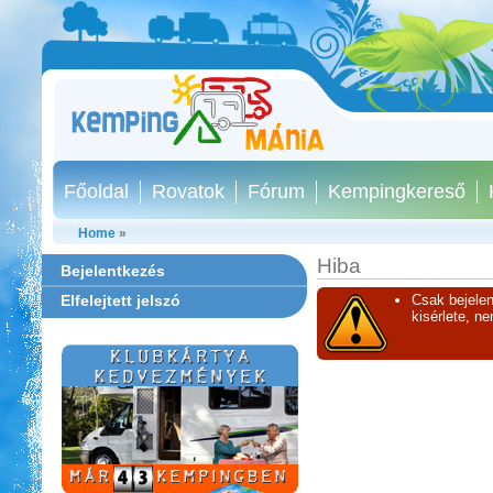
Főoldal
Rovatok
Fórum
Kempingkereső
Home
»
Hiba
Bejelentkezés
Elfelejtett jelszó
Csak bejelen
kisérlete, n
Park Strand Kemping és
Túrafalu