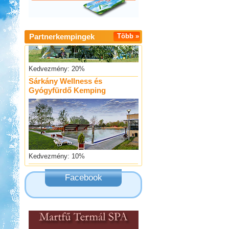
Partnerkempingek
Több »
Kedvezmény: 20%
Sárkány Wellness és
Gyógyfürdő Kemping
Kedvezmény: 10%
Strand-Holiday Balatonakali
Facebook
Kedvezmény: 10%