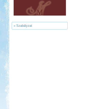
Aqua Land
» Szabályzat
Kedvezmény: 10%
Ipolykapu Kemping
Kedvezmény: 15%
Szentkút Kemping