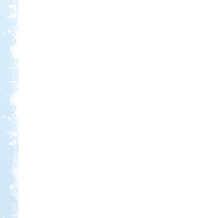
Kedvezmény: 20%
Castrum Gyógykemping és
Panzió, Hévíz
Kedvezmény: 20%
Thermál- és Strandfürdő
Kemping, Kiskőrös
Kedvezmény: 10-15%
Neptun kikötő és kemping -
Tisza-tó