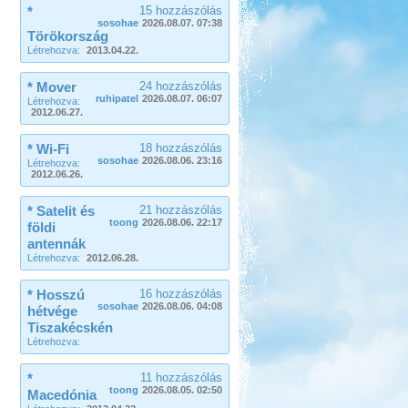
*
15 hozzászólás
sosohae
2026.08.07. 07:38
Törökország
Létrehozva:
2013.04.22.
* Mover
24 hozzászólás
ruhipatel
2026.08.07. 06:07
Létrehozva:
2012.06.27.
* Wi-Fi
18 hozzászólás
sosohae
2026.08.06. 23:16
Létrehozva:
2012.06.26.
* Satelit és
21 hozzászólás
toong
2026.08.06. 22:17
földi
antennák
Létrehozva:
2012.06.28.
* Hosszú
16 hozzászólás
sosohae
2026.08.06. 04:08
hétvége
Tiszakécskén
Létrehozva:
*
11 hozzászólás
toong
2026.08.05. 02:50
Macedónia