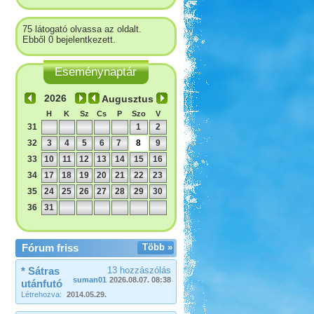
75 látogató olvassa az oldalt.
Ebből 0 bejelentkezett.
Eseménynaptár
Augusztus
H
K
Sz
Cs
P
Szo
V
31
1
2
32
3
4
5
6
7
8
9
33
10
11
12
13
14
15
16
34
17
18
19
20
21
22
23
35
24
25
26
27
28
29
30
36
31
Fórum friss
Több »
* Sátras
13 hozzászólás
suman01
2026.08.07. 08:38
utánfutó
Létrehozva:
2014.05.29.