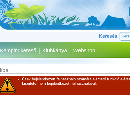
Keresés
Kempingkereső
Klubkártya
Webshop
iba
Csak bejelentkezett felhasználó számára elérhető funkció elérés
kisérlete, nem bejelentkezett felhasználóval.