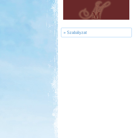
Sárkány Wellness és
Gyógyfürdő Kemping
» Szabályzat
Kedvezmény: 10%
Strand-Holiday Balatonakali
Kedvezmény: 10%
Neptun kikötő és kemping -
Tisza-tó