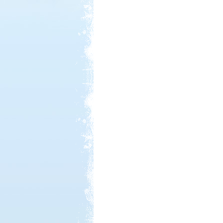
Kedvezmény: 20%
Aqua Land
Kedvezmény: 10%
Thermál- és Strandfürdő
Kemping, Kiskőrös
Kedvezmény: 10-15%
Ipolykapu Kemping