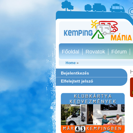
Főoldal
Rovatok
Fórum
Home
»
H
Bejelentkezés
Elfelejtett jelszó
Szentkút Kemping