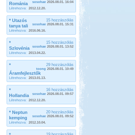
sosohae
2026.08.01. 16:04
Románia
Létrehozva:
2012.12.20.
* Utazós
15 hozzászólás
sosohae
2026.08.01. 15:31
tanya tali
Létrehozva:
2016.06.16.
*
15 hozzászólás
sosohae
2026.08.01. 13:52
Szlovénia
Létrehozva:
2013.04.22.
*
29 hozzászólás
toong
2026.08.01. 10:49
Áramfejlesztők
Létrehozva:
2013.01.13.
*
16 hozzászólás
sosohae
2026.08.01. 09:57
Hollandia
Létrehozva:
2012.12.20.
* Neptun
20 hozzászólás
sosohae
2026.08.01. 09:52
kemping
Létrehozva:
2012.10.04.
*
19 hozzászólás