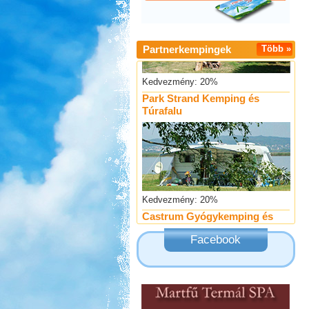
Partnerkempingek
Több »
Kedvezmény: 20%
Park Strand Kemping és
Túrafalu
Kedvezmény: 20%
Castrum Gyógykemping és
Panzió, Hévíz
Facebook
Kedvezmény: 20%