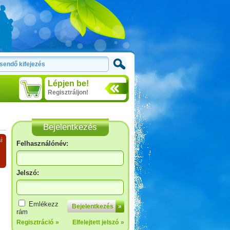
Lépjen be!
Regisztráljon!
Bejelentkezés
i
Felhasználónév:
Jelszó:
Emlékezz
Bejelentkezés
»
rám
Regisztráció
»
Elfelejtett jelszó
»